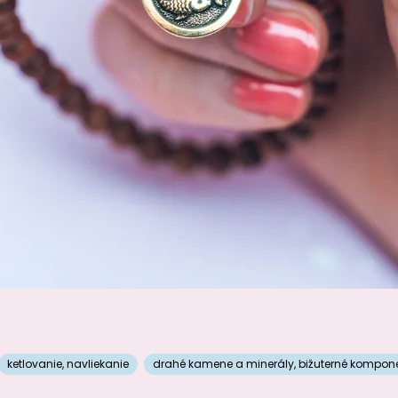
ketlovanie
,
navliekanie
drahé kamene a minerály
,
bižuterné kompon