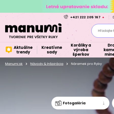
+421 222 205 167
Hľadajte 
Koráliky a
Dr
Aktuálne
Kreatívne
výroba
kame
trendy
sady
šperkov
mine
Manumi.sk
Návody & Inšpirácia
Náramek pro Ryby
Fotogaléria