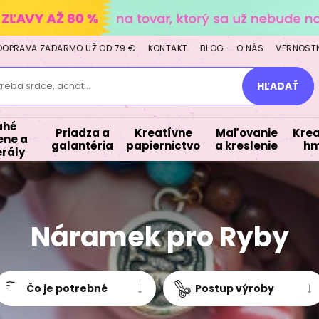
DOPRAVA ZADARMO UŽ OD 79 €
KONTAKT
BLOG
O NÁS
VERNOST
treba srdce, achát...
HĽADAŤ
ahé
Priadza a
Kreatívne
Maľovanie
Krea
ne a
galantéria
papiernictvo
a kreslenie
hm
rály
Náramek pro Ryby
Čo je potrebné
Postup výroby