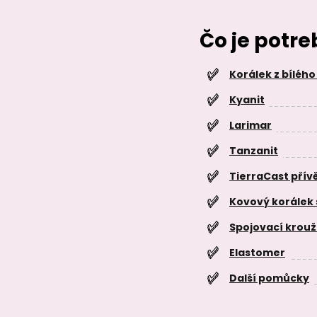
Čo je potr
Korálek z bíléh
Kyanit
Larimar
Tanzanit
TierraCast přív
Kovový korálek
Spojovací krou
Elastomer
Další pomůcky