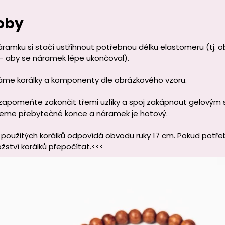
oby
áramku si stačí ustřihnout potřebnou délku elastomeru (tj. 
 - aby se náramek lépe ukončoval).
áme korálky a komponenty dle obrázkového vzoru.
apomeňte zakončit třemi uzlíky a spoj zakápnout gelovým 
neme přebytečné konce a náramek je hotový.
použitých korálků odpovídá obvodu ruky 17 cm. Pokud potřebuj
žství korálků přepočítat.<<<