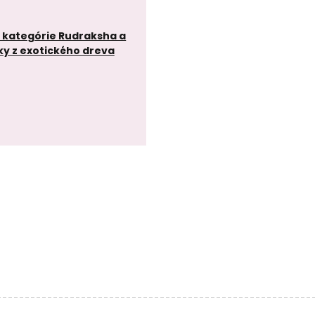
z kategórie Rudraksha a
ky z exotického dreva