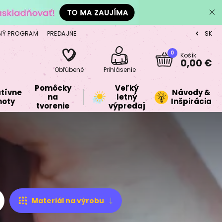
NÝ PROGRAM
PREDAJNE
SK
CZ
0
Košík
0,00 €
Obľúbené
Prihlásenie
Pomôcky
Veľký
tívne
Návody &
na
letný
oty
Inšpirácia
tvorenie
výpredaj
Materiál na výrobu