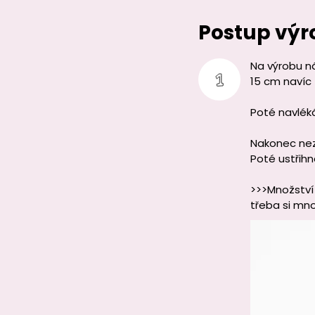
Postup výr
Na výrobu n
15 cm navíc
Poté navlék
Nakonec nez
Poté ustřih
>>>Množství 
třeba si mno