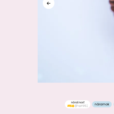
náročnosť
náramok