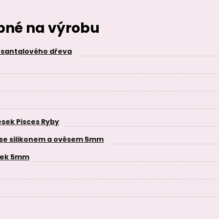
ebné na výrobu
o santalového dřeva
ěsek Pisces Ryby
 se silikonem a ověsem 5mm
žek 5mm