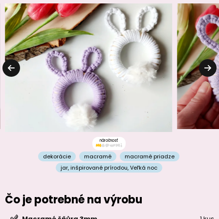
náročnosť
dekorácie
macramé
macramé priadze
jar
,
inšpirované prírodou
,
Veľká noc
Čo je potrebné na výrobu
1 kus
Macramé šňůra 3mm