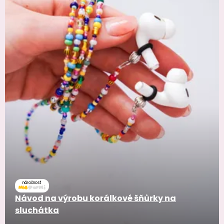
náročnosť
Návod na výrobu korálkové šňůrky na
sluchátka