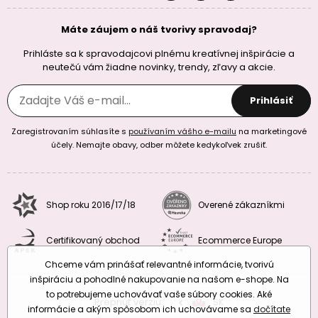
Máte záujem o náš tvorivy spravodaj?
Prihláste sa k spravodajcovi plnému kreatívnej inšpirácie a
neutečú vám žiadne novinky, trendy, zľavy a akcie.
Prihlásiť
Zaregistrovaním súhlasíte s
používaním vášho e-mailu
na marketingové
účely. Nemajte obavy, odber môžete kedykoľvek zrušiť.
Shop roku 2016/17/18
Overené zákazníkmi
Certifikovaný obchod
Ecommerce Europe
Chceme vám prinášať relevantné informácie, tvorivú
inšpiráciu a pohodlné nakupovanie na našom e-shope. Na
to potrebujeme uchovávať vaše súbory cookies. Aké
Prepnúť verziu:
CZ
SK
EU
RO
informácie a akým spôsobom ich uchovávame sa
dočítate