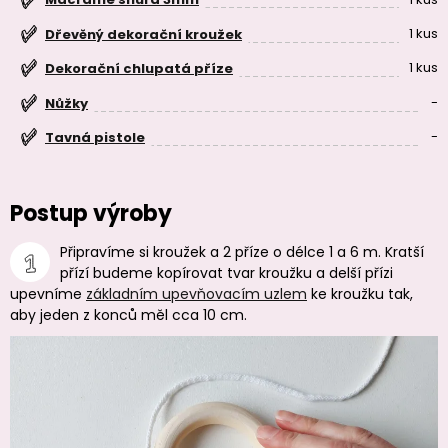
1 kus
Dřevěný dekorační kroužek
1 kus
Dekorační chlupatá příze
-
Nůžky
-
Tavná pistole
Postup výroby
Připravíme si kroužek a 2 příze o délce 1 a 6 m. Kratší
přízí budeme kopírovat tvar kroužku a delší přízi
upevníme
základním upevňovacím uzle
m
ke kroužku tak,
aby jeden z konců měl cca 10 cm.