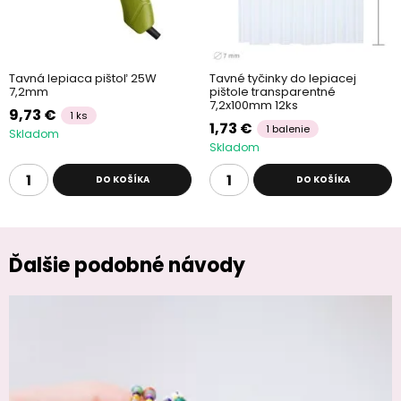
Tavná lepiaca pištoľ 25W
Tavné tyčinky do lepiacej
7,2mm
pištole transparentné
7,2x100mm 12ks
9,73 €
1 ks
1,73 €
1 balenie
Skladom
Skladom
DO KOŠÍKA
DO KOŠÍKA
Ďalšie podobné návody