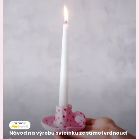
náročnosť
Návod na výrobu svícínku ze samotvrdnoucí