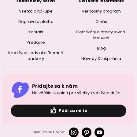
Zákaznícky servis
Užitočné informácie
Všetko o nákupe
Vernostný program
Doprava a platba
O nás
Kontakt
Certifikáty a atesty tovaru
Manumi
Predajne
Blog
Kreatívne sady ako firemné
darčeky
Návody & Inšpirácia
Pridajte sa k nám
Najväčšia skupina pre všetky kreatívne duše
Páči sa mi to
Sledujte nás aj na: