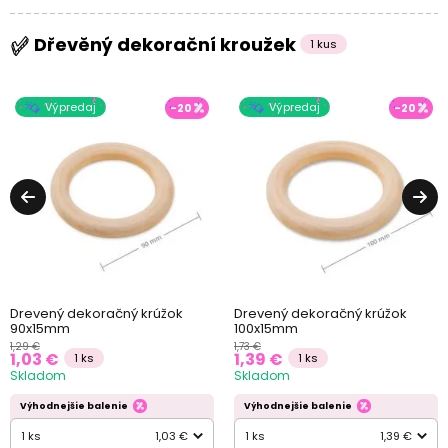
Dřevěný dekorační kroužek
1 kus
Výpredaj
Výpredaj
-20
-20
Drevený dekoračný krúžok
Drevený dekoračný krúžok
90x15mm
100x15mm
1,29 €
1,73 €
1,03 €
1,39 €
1 ks
1 ks
Skladom
Skladom
Výhodnejšie balenie
Výhodnejšie balenie
1 ks
1,03 €
1 ks
1,39 €