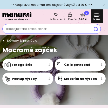
>>>Doprava zadarmo pre objednávky už od 79 €<<<
0
Menu
0,00 €
Obľúbené
Prihlásenie
Hľadajte treba srdce, achát...
Návody & Inšpirácia
Macramé zajíček
Fotogaléria
Čo je potrebné
Postup výroby
Materiál na výrobu