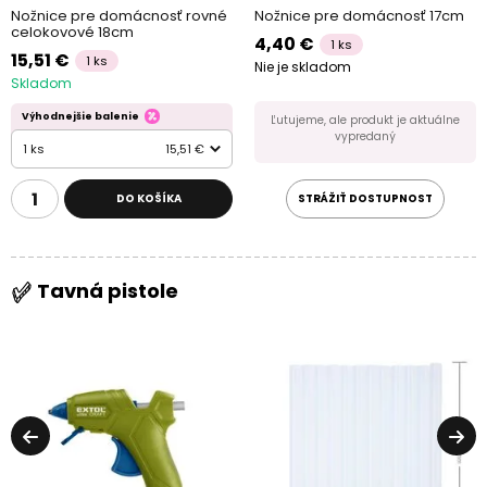
Nožnice pre domácnosť rovné
Nožnice pre domácnosť 17cm
celokovové 18cm
4,40 €
1 ks
15,51 €
1 ks
Nie je skladom
Skladom
Výhodnejšie balenie
Ľutujeme, ale produkt je aktuálne
vypredaný
1 ks
15,51 €
DO KOŠÍKA
STRÁŽIŤ DOSTUPNOST
Tavná pistole