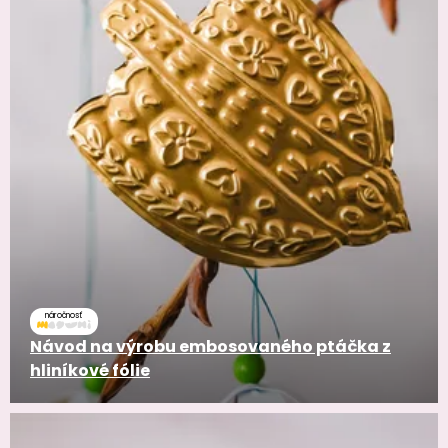
náročnosť
Návod na výrobu embosovaného ptáčka z
hliníkové fólie