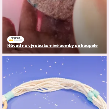
náročnosť
Návod na výrobu šumivé bomby do koupele