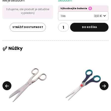
Nie je skladom
Skladom
Výhodnejšie balenie
Ľutujeme, ale produkt je aktuálne
vypredaný
1 ks
3,51 €
STRÁŽIŤ DOSTUPNOST
DO KOŠÍKA
Nůžky