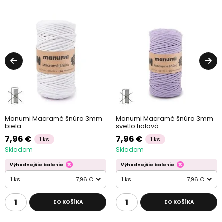
Manumi Macramé šnúra 3mm
Manumi Macramé šnúra 3mm
biela
svetlo fialová
7,96 €
7,96 €
1 ks
1 ks
Skladom
Skladom
Výhodnejšie balenie
Výhodnejšie balenie
1 ks
7,96 €
1 ks
7,96 €
DO KOŠÍKA
DO KOŠÍKA