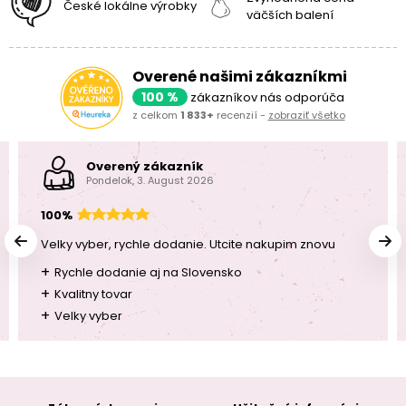
České lokálne výrobky
väčších balení
Overené našimi zákazníkmi
100 %
zákazníkov nás odporúča
z celkom
1 833+
recenzií -
zobraziť všetko
Overený zákazník
Pondelok, 3. August 2026
100%
Velky vyber, rychle dodanie. Utcite nakupim znovu
+
Rychle dodanie aj na Slovensko
+
Kvalitny tovar
+
Velky vyber