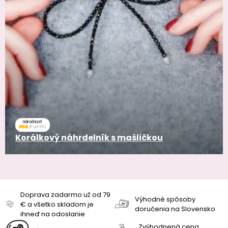
náročnosť
Korálkový náhrdelník s mašličkou
Doprava zadarmo už od 79
Výhodné spôsoby
€ a všetko skladom je
doručenia na Slovensko
ihneď na odoslanie
Zvýhodnená cena