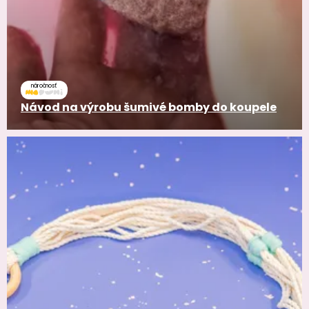
náročnosť
Návod na výrobu šumivé bomby do koupele