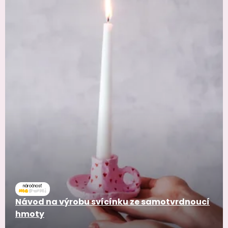
náročnosť
Návod na výrobu svícínku ze samotvrdnoucí
hmoty