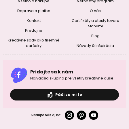
Všetko o nákupe
Vernostný program
Doprava a platba
O nás
Kontakt
Certifikáty a atesty tovaru
Manumi
Predajne
Blog
Kreatívne sady ako firemné
darčeky
Návody & Inšpirácia
Pridajte sa k nám
Najväčšia skupina pre všetky kreatívne duše
Páči sa mi to
Sledujte nás aj na: