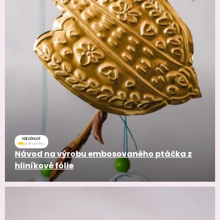
náročnosť
Návod na výrobu embosovaného ptáčka z
hliníkové fólie