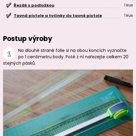
1 kus
Řezák s podložkou
1 kus
Tavná pistole a tyčinky do tavné pistole
Postup výroby
Na dlouhé straně folie si na obou koncích vyznačte
po 1 centimetru body. Poté z ní nařezejte celkem 20
stejných pásků.