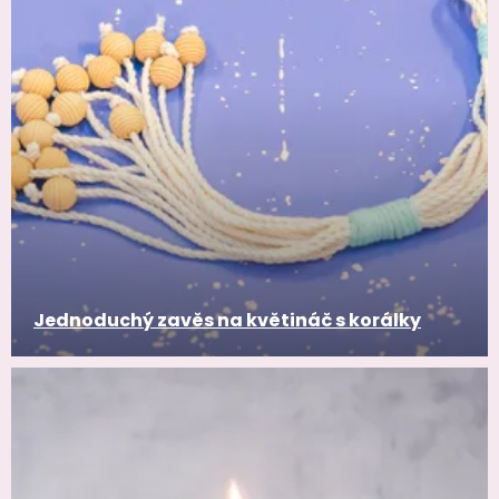
Jednoduchý zavěs na květináč s korálky