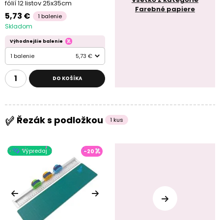
fólií 12 listov 25x35cm
Farebné papiere
5,73 €
1 balenie
Skladom
Výhodnejšie balenie
1 balenie
5,73 €
DO KOŠÍKA
Řezák s podložkou
1 kus
Výpredaj
-20