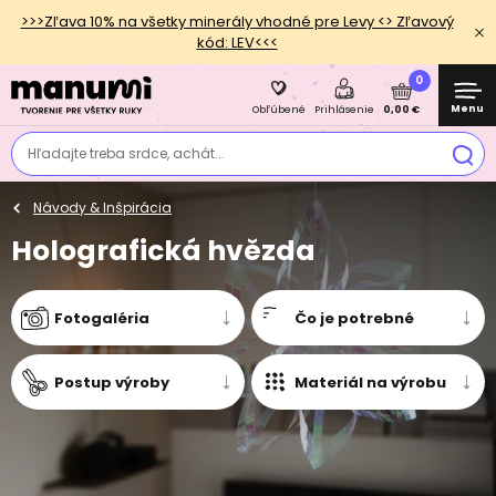
>>>Zľava 10% na všetky minerály vhodné pre Levy <> Zľavový
kód: LEV<<<
0
Menu
0,00 €
Obľúbené
Prihlásenie
Hľadajte treba srdce, achát...
Návody & Inšpirácia
Holografická hvězda
Fotogaléria
Čo je potrebné
Postup výroby
Materiál na výrobu