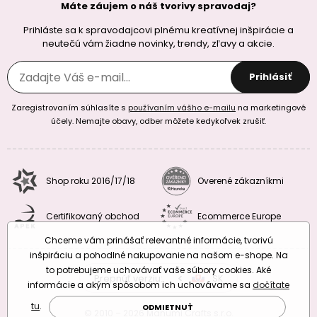
Máte záujem o náš tvorivy spravodaj?
Prihláste sa k spravodajcovi plnému kreatívnej inšpirácie a
neutečú vám žiadne novinky, trendy, zľavy a akcie.
Prihlásiť
Zaregistrovaním súhlasíte s
používaním vášho e-mailu
na marketingové
účely. Nemajte obavy, odber môžete kedykoľvek zrušiť.
Shop roku 2016/17/18
Overené zákazníkmi
Certifikovaný obchod
Ecommerce Europe
Chceme vám prinášať relevantné informácie, tvorivú
inšpiráciu a pohodlné nakupovanie na našom e-shope. Na
to potrebujeme uchovávať vaše súbory cookies. Aké
Prepnúť verziu:
CZ
SK
EU
RO
informácie a akým spôsobom ich uchovávame sa
dočítate
tu
.
ODMIETNUŤ
© 2010 – 2026 Manumi Crafts s.r.o.