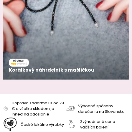
náročnosť
Korálkový náhrdelník s mašličkou
Doprava zadarmo už od 79
Výhodné spôsoby
€ a všetko skladom je
doručenia na Slovensko
ihneď na odoslanie
Zvýhodnená cena
České lokálne výrobky
väčších balení