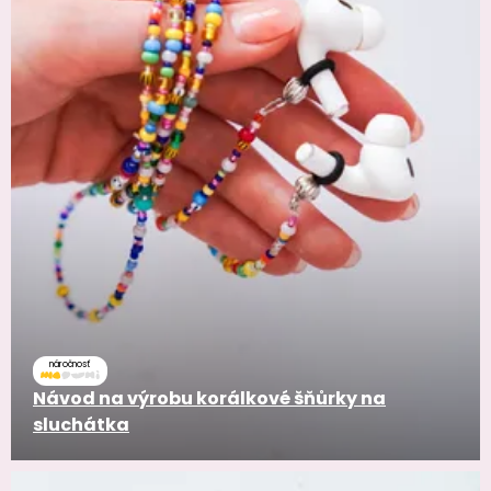
náročnosť
Návod na výrobu korálkové šňůrky na
sluchátka