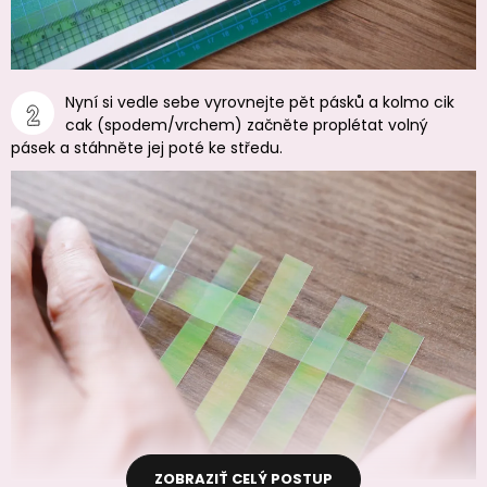
Nyní si vedle sebe vyrovnejte pět pásků a kolmo cik
cak (spodem/vrchem) začněte proplétat volný
pásek a stáhněte jej poté ke středu.
ZOBRAZIŤ CELÝ POSTUP