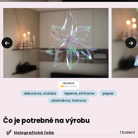
náročnosť
dekorácie
,
ozdoba
lepenie
,
stríhanie
papier
abstrakcia
,
Vianoce
Čo je potrebné na výrobu
1 balení
Holografická folie