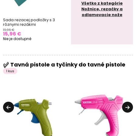
Všetko z kategórie
Nožnice, rezačky a
odlamovacie nože
Sada rezacej podložky s 3
rôznymi rezákmi
19,96 €
15,96 €
Nie je dostupné
Tavná pistole a tyčinky do tavné pistole
1 kus