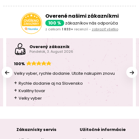
Overené našimi zákazníkmi
100 %
zákazníkov nás odporúča
z celkom
1 833+
recenzií -
zobraziť všetko
Overený zákazník
Pondelok, 3. August 2026
100%
Velky vyber, rychle dodanie. Utcite nakupim znovu
+
Rychle dodanie aj na Slovensko
+
Kvalitny tovar
+
Velky vyber
Zákaznícky servis
Užitočné informácie