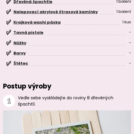
1 balení
Dřevěná špachtle
1 balení
Nalepovací akrylové štrasové kamínky
1 kus
Krajková washi páska
-
Tavná pistole
-
Nůžky
-
Barvy
-
Štětec
Postup výroby
Vedle sebe vyskládejte do roviny 8 dřevěných
špachtlí.