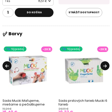
1 ks
15,51 €
DO KOŠÍKA
STRÁŽIŤ DOSTUPNOST
Barvy
Výpredaj
Výpredaj
-20
-20
Sada Mucki Maľujeme,
Sada prstových farieb Mucki 6
miešame a pečiatkujeme
farieb
19,24 €
24,09 €