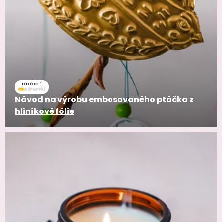
náročnosť
Návod na výrobu embosovaného ptáčka z
hliníkové fólie