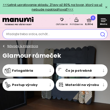
>>>Letné upratovanie skladu: Zľavy až 80% na tovar, ktorý sa už
nebude naskladňovať!<<<
0
Menu
0,00 €
Obľúbené
Prihlásenie
Hľadajte treba srdce, achát...
Návody & Inšpirácia
Glamour rámeček
Fotogaléria
Čo je potrebné
Postup výroby
Materiál na výrobu