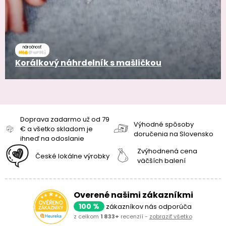
náročnosť
Korálkový náhrdelník s mašličkou
Doprava zadarmo už od 79
Výhodné spôsoby
€ a všetko skladom je
doručenia na Slovensko
ihneď na odoslanie
Zvýhodnená cena
České lokálne výrobky
väčších balení
Overené našimi zákazníkmi
100 %
zákazníkov nás odporúča
z celkom
1 833+
recenzií -
zobraziť všetko