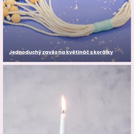
Jednoduchý zavěs na květináč s korálky