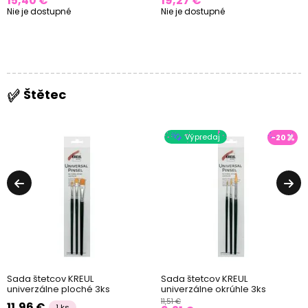
15,40 €
19,27 €
Nie je dostupné
Nie je dostupné
Štětec
Výpredaj
-20
Sada štetcov KREUL
Sada štetcov KREUL
univerzálne ploché 3ks
univerzálne okrúhle 3ks
11,51 €
11,96 €
1 ks