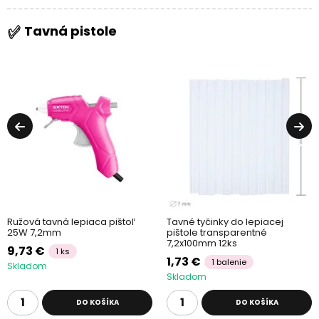
Tavná pistole
Ružová tavná lepiaca pištoľ
Tavné tyčinky do lepiacej
25W 7,2mm
pištole transparentné
7,2x100mm 12ks
9,73 €
1 ks
1,73 €
1 balenie
Skladom
Skladom
DO KOŠÍKA
DO KOŠÍKA