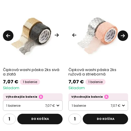
Čipková washi páska 2ks sivá
Čipková washi páska 2ks
a zlatá
ružová a strieborná
7,07 €
7,07 €
1 balenie
1 balenie
Skladom
Skladom
Výhodnejšie balenie
Výhodnejšie balenie
1 balenie
7,07 €
1 balenie
7,07 €
DO KOŠÍKA
DO KOŠÍKA