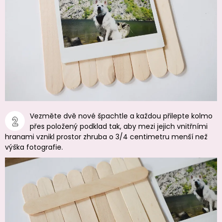
Vezměte dvě nové špachtle a každou přilepte kolmo
přes položený podklad tak, aby mezi jejich vnitřními
hranami vznikl prostor zhruba o 3/4 centimetru menší než
výška fotografie.