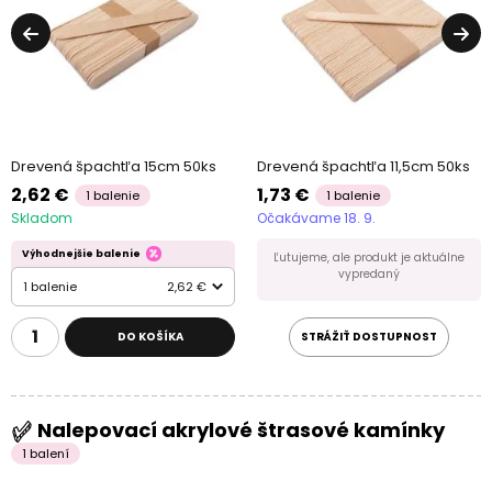
Drevená špachtľa 15cm 50ks
Drevená špachtľa 11,5cm 50ks
2,62 €
1,73 €
1 balenie
1 balenie
Skladom
Očakávame 18. 9.
Výhodnejšie balenie
Ľutujeme, ale produkt je aktuálne
vypredaný
1 balenie
2,62 €
DO KOŠÍKA
STRÁŽIŤ DOSTUPNOST
Nalepovací akrylové štrasové kamínky
1 balení