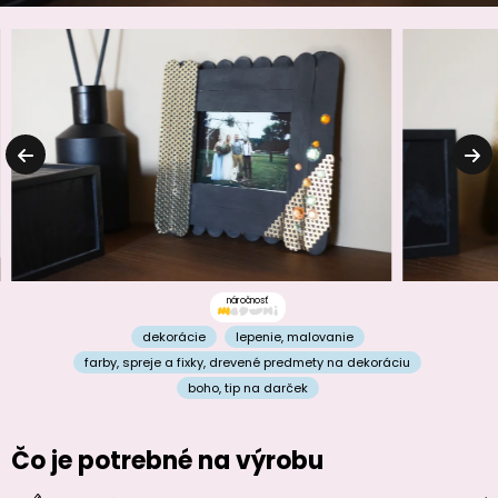
náročnosť
dekorácie
lepenie
,
malovanie
farby, spreje a fixky
,
drevené predmety na dekoráciu
boho
,
tip na darček
Čo je potrebné na výrobu