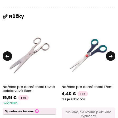
Nůžky
Nožnice pre domácnosť rovné
Nožnice pre domácnosť 17cm
celokovové 18cm
4,40 €
1 ks
15,51 €
1 ks
Nie je skladom
Skladom
Výhodnejšie balenie
Ľutujeme, ale produkt je aktuálne
vypredaný