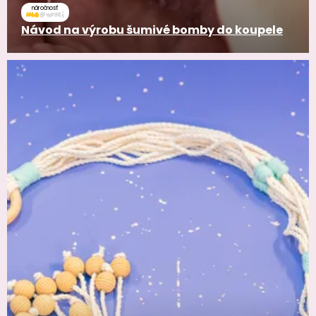
náročnosť
Návod na výrobu šumivé bomby do koupele