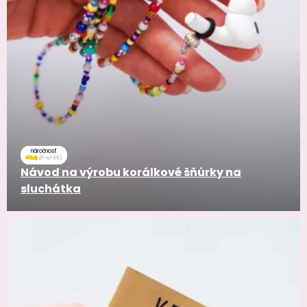
náročnosť
Návod na výrobu korálkové šňůrky na
sluchátka