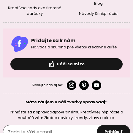
Blog
Kreatívne sady ako firemné
darčeky
Návody & Inšpirácia
Pridajte sa k nám
Najväčšia skupina pre všetky kreatívne duše
Páči sa mi to
Sledujte nás aj na:
Máte záujem o náš tvorivy spravodaj?
Prihláste sa k spravodajcovi plnému kreatívnej inšpirácie a
neutečú vám žiadne novinky, trendy, zľavy a akcie.
Prihlásiť