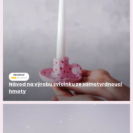
náročnosť
Návod na výrobu svícínku ze samotvrdnoucí
hmoty