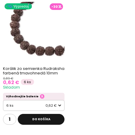
Výpredaj
-30
Korálik zo semienka Rudraksha
farbená tmavohnedá 10mm
0,89 €
0,62 €
6 ks
Skladom
Výhodnejšie balenie
6 ks
0,62 €
DO KOŠÍKA