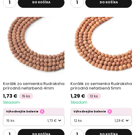
DO KOŠÍKA
DO KOŠÍKA
Korálik zo semienka Rudraksha
Korálik zo semienka Rudraksha
prírodná nefarbená 4mm
prírodná nefarbená 5mm
1,73 €
1,29 €
15 ks
12 ks
Skladom
Skladom
Výhodnejšie balenie
Výhodnejšie balenie
15 ks
1,73 €
12 ks
1,29 €
DO KOŠÍKA
DO KOŠÍKA