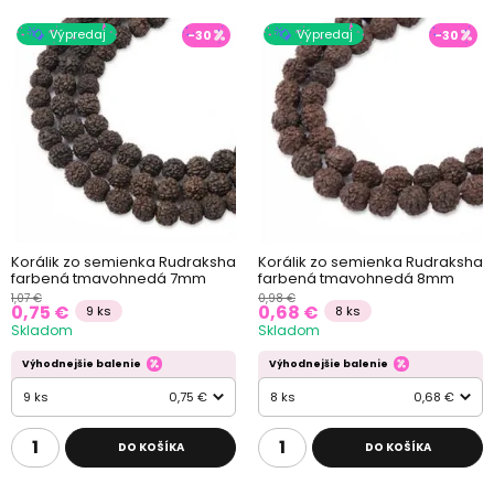
Výpredaj
Výpredaj
-30
-30
Korálik zo semienka Rudraksha
Korálik zo semienka Rudraksha
farbená tmavohnedá 7mm
farbená tmavohnedá 8mm
1,07 €
0,98 €
0,75 €
0,68 €
9 ks
8 ks
Skladom
Skladom
Výhodnejšie balenie
Výhodnejšie balenie
9 ks
0,75 €
8 ks
0,68 €
DO KOŠÍKA
DO KOŠÍKA