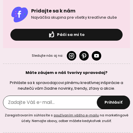
Pridajte sa k nám
Najväčšia skupina pre všetky kreatívne duše
Páči sa mi to
Sledujte nás aj na:
Máte záujem o náš tvorivy spravodaj?
Prihláste sa k spravodajcovi plnému kreatívnej inšpirácie a
neutečú vám žiadne novinky, trendy, zľavy a akcie.
Prihlásiť
Zaregistrovaním súhlasíte s
používaním vášho e-mailu
na marketingové
účely. Nemajte obavy, odber môžete kedykoľvek zrušiť.