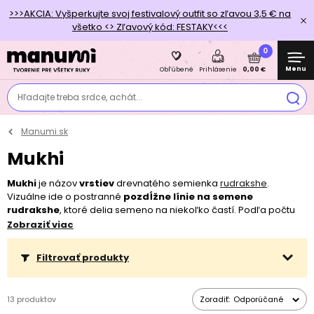
>>>AKCIA: Vyšperkujte svoj festivalový outfit so zľavou 3,5 € na
všetko <> Zľavový kód: FESTAKY<<<
0
Menu
0,00 €
Obľúbené
Prihlásenie
Hľadajte treba srdce, achát...
Manumi.sk
Mukhi
Mukhi
je názov
vrstiev
drevnatého semienka
rudrakshe
.
Vizuálne ide o postranné
pozdĺžne línie na semene
rudrakshe
, ktoré delia semeno na niekoľko častí. Podľa počtu
mukhi sa odvíja
vzácnosť
a cena rudrakshe. Mukhi vzniká
Zobraziť viac
prirodzene pri vzniku semena. Medzi drahšie typy rudrakshe
patria tie, ktoré majú 1 „mukhi“, a potom od 14 „mukhi“ vyššie. Čím
Filtrovať produkty
viac „mukhi“, tým je semeno vzácnejšie. My ponúkame rudrakshu
s 5 „mukhi“.
13 produktov
Zoradiť:
Odporúčané