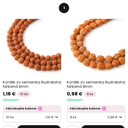
1
Korálik zo semienka Rudraksha
Korálik zo semienka Rudraksha
farbená 6mm
farbená 8mm
1,16 €
0,98 €
10 ks
8 ks
Skladom
Skladom
Výhodnejšie balenie
Výhodnejšie balenie
10 ks
1,16 €
8 ks
0,98 €