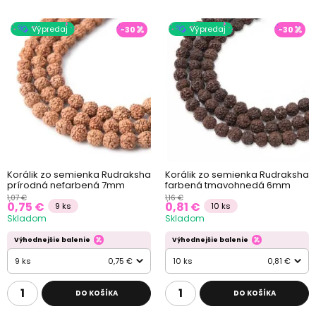
Výpredaj
Výpredaj
-30
-30
Korálik zo semienka Rudraksha
Korálik zo semienka Rudraksha
prírodná nefarbená 7mm
farbená tmavohnedá 6mm
1,07 €
1,16 €
0,75 €
0,81 €
9 ks
10 ks
Skladom
Skladom
Výhodnejšie balenie
Výhodnejšie balenie
9 ks
0,75 €
10 ks
0,81 €
DO KOŠÍKA
DO KOŠÍKA