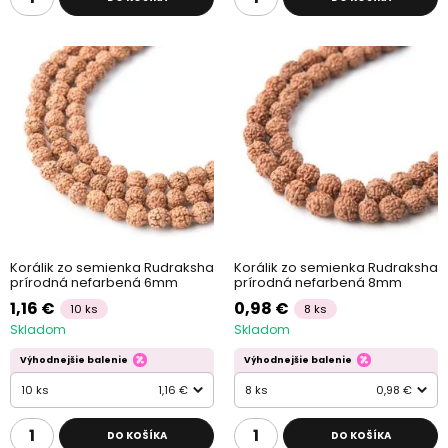
Korálik zo semienka Rudraksha
Korálik zo semienka Rudraksha
prírodná nefarbená 6mm
prírodná nefarbená 8mm
1,16 €
0,98 €
10 ks
8 ks
Skladom
Skladom
Výhodnejšie balenie
Výhodnejšie balenie
10 ks
1,16 €
8 ks
0,98 €
DO KOŠÍKA
DO KOŠÍKA