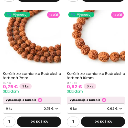
Výpredaj
Výpredaj
-30
-30
Korálik zo semienka Rudraksha
Korálik zo semienka Rudraksha
farbená 7mm
farbená 10mm
1,07 €
0,89 €
0,75 €
0,62 €
9 ks
6 ks
Skladom
Skladom
Výhodnejšie balenie
Výhodnejšie balenie
9 ks
0,75 €
6 ks
0,62 €
DO KOŠÍKA
DO KOŠÍKA