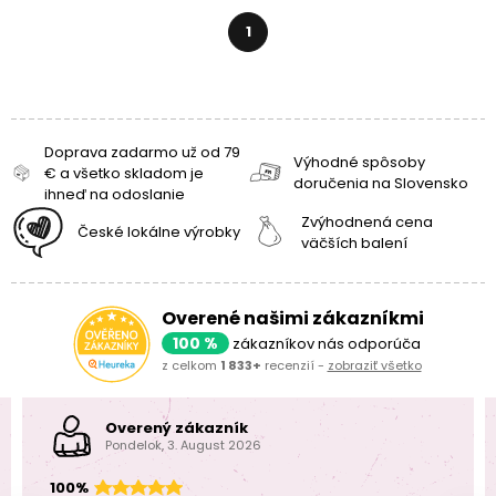
1
Doprava zadarmo už od 79
Výhodné spôsoby
€ a všetko skladom je
doručenia na Slovensko
ihneď na odoslanie
Zvýhodnená cena
České lokálne výrobky
väčších balení
Overené našimi zákazníkmi
100 %
zákazníkov nás odporúča
z celkom
1 833+
recenzií -
zobraziť všetko
Overený zákazník
Pondelok, 3. August 2026
100%