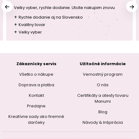
Velky vyber, rychle dodanie. Utcite nakupim znovu
+
Rychle dodanie aj na Slovensko
+
Kvalitny tovar
+
Velky vyber
Zákaznícky servis
Užitočné informácie
Všetko o nákupe
Vernostný program
Doprava a platba
O nás
Kontakt
Certifikáty a atesty tovaru
Manumi
Predajne
Blog
Kreatívne sady ako firemné
darčeky
Návody & Inšpirácia