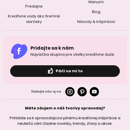
Manumi
Predajne
Blog
Kreatívne sady ako firemné
darčeky
Návody & Inšpirácia
Pridajte sa k nám
Najväčšia skupina pre všetky kreatívne duše
Páči sa mi to
Sledujte nás aj na:
Máte záujem o náš tvorivy spravodaj?
Prihláste sa k spravodajcovi plnému kreatívnej inšpirácie a
neutečú vám žiadne novinky, trendy, zľavy a akcie.