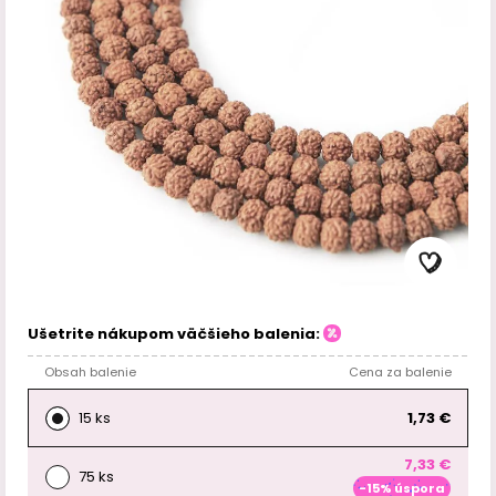
Ušetrite nákupom väčšieho balenia:
Obsah balenie
Cena za balenie
15 ks
1,73 €
7,33 €
75 ks
-15% úspora