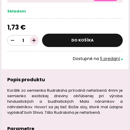
Skladom
1,73 €
DO KOŠÍKA
Dostupné na
5 predajní
Popis produktu
Korálik zo semienka Rudraksha prírodná nefarbená 4mm je
semienko exotickej dreviny obľúbenej pri výrobe
hinduistických a budhistických Mala náramkov a
náhrdelníkov. Hovorí sa jej tiež Božie slzy, ktoré mal údajne
vyplakať boh Shiva. Táto Rudraksha je nefarbená.
Parametre