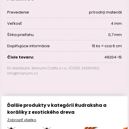
Prevedenie
prírodný materiál
Veľkosť
4 mm
Šírka prieťahu
0,7 mm
Doplňujúce informácie
15 ks = cca 6 cm
Číslo tovaru:
49204-15
EU distributor: Manumi Crafts s.r.o., IČO/ID: 24260452,
info@manumi.cz
Ďalšie produkty v kategórii Rudraksha a
koráliky z exotického dreva
Zobraziť všetko