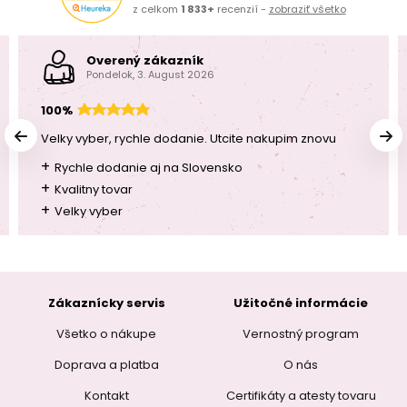
z celkom
1 833+
recenzií -
zobraziť všetko
Overený zákazník
Pondelok, 3. August 2026
100%
Velky vyber, rychle dodanie. Utcite nakupim znovu
+
Rychle dodanie aj na Slovensko
+
Kvalitny tovar
+
Velky vyber
Zákaznícky servis
Užitočné informácie
Všetko o nákupe
Vernostný program
Doprava a platba
O nás
Kontakt
Certifikáty a atesty tovaru