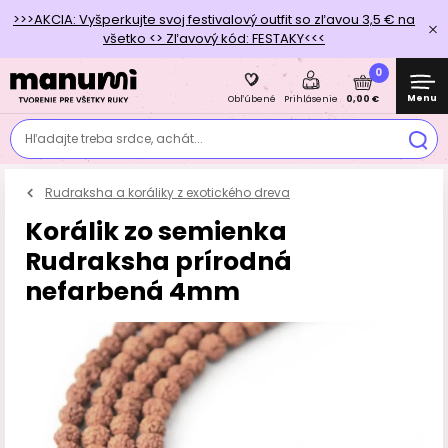
>>>AKCIA: Vyšperkujte svoj festivalový outfit so zľavou 3,5 € na
všetko <> Zľavový kód: FESTAKY<<<
0
Menu
0,00 €
Obľúbené
Prihlásenie
Hľadajte treba srdce, achát...
Rudraksha a koráliky z exotického dreva
Korálik zo semienka
Rudraksha prírodná
nefarbená 4mm