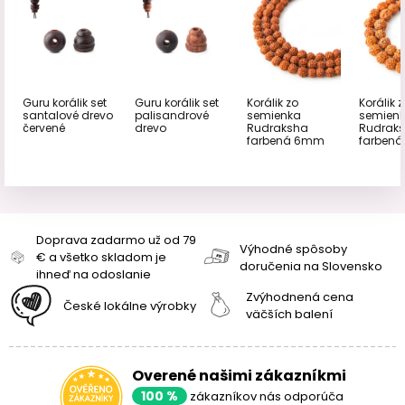
Guru korálik set
Guru korálik set
Korálik zo
Korálik 
santalové drevo
palisandrové
semienka
semien
červené
drevo
Rudraksha
Rudrak
farbená 6mm
farben
Doprava zadarmo už od 79
Výhodné spôsoby
€ a všetko skladom je
doručenia na Slovensko
ihneď na odoslanie
Zvýhodnená cena
České lokálne výrobky
väčších balení
Overené našimi zákazníkmi
100 %
zákazníkov nás odporúča