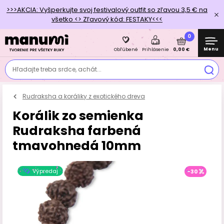
>>>AKCIA: Vyšperkujte svoj festivalový outfit so zľavou 3,5 € na
všetko <> Zľavový kód: FESTAKY<<<
0
Menu
0,00 €
Obľúbené
Prihlásenie
Hľadajte treba srdce, achát...
Rudraksha a koráliky z exotického dreva
Korálik zo semienka
Rudraksha farbená
tmavohnedá 10mm
Výpredaj
-30