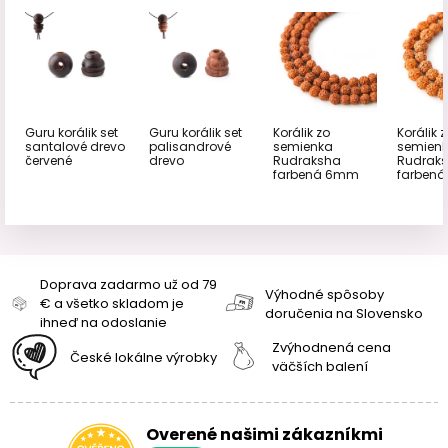
Guru korálik set
Guru korálik set
Korálik zo
Korálik 
santalové drevo
palisandrové
semienka
semien
červené
drevo
Rudraksha
Rudrak
farbená 6mm
farben
Doprava zadarmo už od 79
Výhodné spôsoby
€ a všetko skladom je
doručenia na Slovensko
ihneď na odoslanie
Zvýhodnená cena
České lokálne výrobky
väčších balení
Overené našimi zákazníkmi