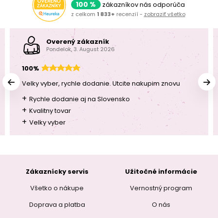
100 %
zákazníkov nás odporúča
z celkom
1 833+
recenzií -
zobraziť všetko
Overený zákazník
Pondelok, 3. August 2026
100%
Velky vyber, rychle dodanie. Utcite nakupim znovu
+
Rychle dodanie aj na Slovensko
+
Kvalitny tovar
+
Velky vyber
Zákaznícky servis
Užitočné informácie
Všetko o nákupe
Vernostný program
Doprava a platba
O nás