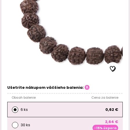
Ušetrite nákupom väčšieho balenia:
Obsah balenie
Cena za balenie
6 ks
0,62 €
2,64 €
30 ks
-15% úspora