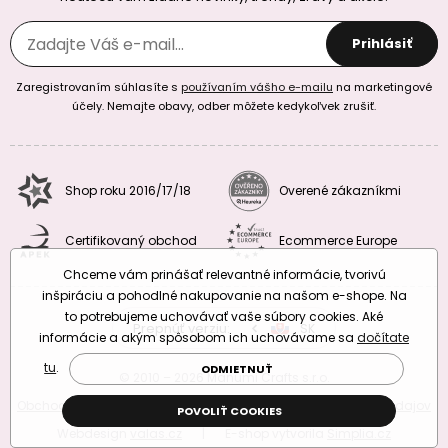
Prihlásiť
Zaregistrovaním súhlasíte s
používaním vášho e-mailu
na marketingové
účely. Nemajte obavy, odber môžete kedykoľvek zrušiť.
Shop roku 2016/17/18
Overené zákazníkmi
Certifikovaný obchod
Ecommerce Europe
Chceme vám prinášať relevantné informácie, tvorivú
inšpiráciu a pohodlné nakupovanie na našom e-shope. Na
to potrebujeme uchovávať vaše súbory cookies. Aké
Prepnúť verziu:
CZ
SK
EU
RO
informácie a akým spôsobom ich uchovávame sa
dočítate
tu
.
ODMIETNUŤ
© 2010 – 2026 Manumi Crafts s.r.o.
Obchodné podmienky
|
Podmienky ochrany osobných údajov
POVOLIŤ COOKIES
Webdesign
valas.cz
|
E-shop vytvorila
Simplia.cz