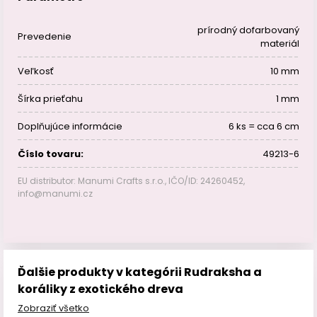
prírodný dofarbovaný
Prevedenie
materiál
Veľkosť
10 mm
Šírka prieťahu
1 mm
Doplňujúce informácie
6 ks = cca 6 cm
Číslo tovaru:
49213-6
EU distributor: Manumi Crafts s.r.o., IČO/ID: 24260452,
info@manumi.cz
Ďalšie produkty v kategórii Rudraksha a
koráliky z exotického dreva
Zobraziť všetko