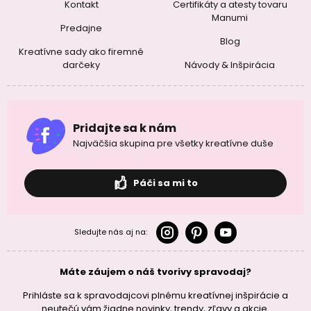
Kontakt
Certifikáty a atesty tovaru
Manumi
Predajne
Blog
Kreatívne sady ako firemné
darčeky
Návody & Inšpirácia
Pridajte sa k nám
Najväčšia skupina pre všetky kreatívne duše
Páči sa mi to
Sledujte nás aj na:
Máte záujem o náš tvorivy spravodaj?
Prihláste sa k spravodajcovi plnému kreatívnej inšpirácie a
neutečú vám žiadne novinky, trendy, zľavy a akcie.