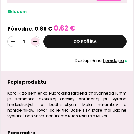
Skladom
0,62 €
Pôvodne:
0,89 €
DO KOŠÍKA
Dostupné na
1 predajna
Popis produktu
Korálik zo semienka Rudraksha farbená tmavohnedá 10mm
je semienko exotickej dreviny obľúbenej pri výrobe
hinduistických a budhistických Mala náramkov a
náhrdelníkov. Hovorí sa jej tiež Božie slzy, ktoré mal údajne
vyplakať boh Shiva. Ponúkame Rudrakshu s 5 Mukhi.
Parametre