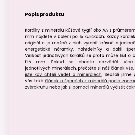
Popis produktu
Korálky z minerálu Růžové tygří oko AA s průměre
mm najdete v balení po 15 kuličkách. Každý korálek
originál a je možné z nich vyrobit krásné a jedine
energetické náramky, náhrdelníky a další šper
Velikost jednotlivých korálků se proto může lišit o 
0,5 mm. Pokud se chcete dozvědět více
jednotlivých minerálech, přečtěte si náš
článek Vše,
jste kdy chtěli vědět o minerálech
. Sepsali jsme 
vás také
článek o špercích z minerálů podle znam
zvěrokruhu
nebo
jak si pomocí minerálů vyčistit čak