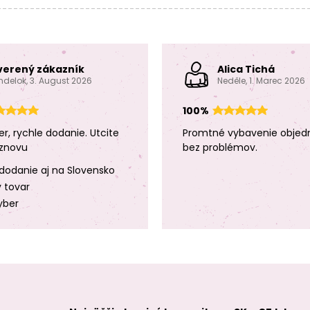
verený zákazník
Alica Tichá
ndelok, 3. August 2026
Neděle, 1. Marec 2026
100%
er, rychle dodanie. Utcite
Promtné vybavenie objed
znovu
bez problémov.
dodanie aj na Slovensko
y tovar
yber