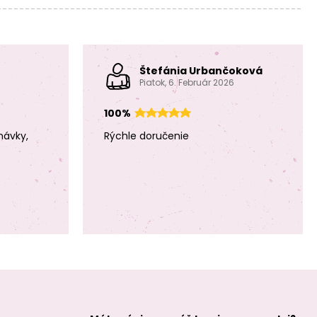
Štefánia Urbančoková
Piatok, 6. Február 2026
Minerálne koráliky
Minerálne koráliky
Modrý achát
Modrý achát
pruhovaný 6mm
pruhovaný 8mm
100%
návky,
Rýchle doručenie
Minerálne koráliky
Minerálne koráliky
Bílý achát 4mm
Bílý achát 6mm