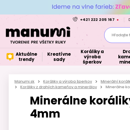
+421 222 205 167
Hľadajte 
Koráliky a
Dr
Aktuálne
Kreatívne
výroba
kame
trendy
sady
šperkov
mine
Manumi.sk
Koráliky a výroba šperkov
Minerální korá
Koráliky z drahých kameňov a minerálov
Minerálne ko
Minerálne korálik
4mm