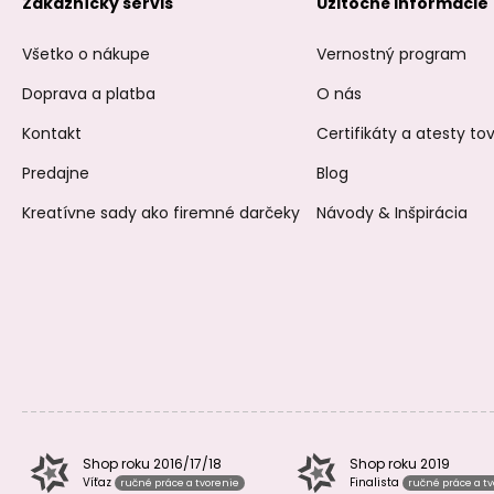
Zákaznícky servis
Užitočné informácie
Všetko o nákupe
Vernostný program
Doprava a platba
O nás
Kontakt
Certifikáty a atesty t
Predajne
Blog
Kreatívne sady ako firemné darčeky
Návody & Inšpirácia
Shop roku 2016/17/18
Shop roku 2019
Víťaz
Finalista
ručné práce a tvorenie
ručné práce a t