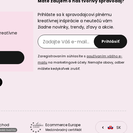
Máte záujem o náš tvorivy spravodaj?
Prihláste sa k spravodajcovi plnému
Minerálne koráliky
Minerálne koráliky
kreatívnej inšpirácie a neutečú vám
Bílý achát 8mm
Achát Botswana
žiadne novinky, trendy, zľavy a akcie.
6mm
kreatívne
Prihlásiť
Zaregistrovaním súhlasíte s
používaním vášho e-
mailu
na marketingové účely. Nemajte obavy, odber
môžete kedykoľvek zrušiť.
Minerálne koráliky
Minerálne koráliky
Achát Botswana
Achát mechový
8mm
6mm
bchod
Ecommerce Europe
CZ
SK
EU
Medzinárodný certifikát
eská kvalita