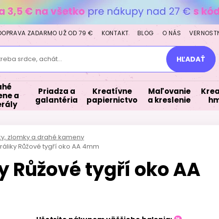
DOPRAVA ZADARMO UŽ OD 79 €
KONTAKT
BLOG
O NÁS
VERNOST
treba srdce, achát...
HĽADAŤ
ahé
Priadza a
Kreatívne
Maľovanie
Krea
ne a
galantéria
papiernictvo
a kreslenie
hm
rály
lky, zlomky a drahé kameny
ráliky Růžové tygří oko AA 4mm
y Růžové tygří oko AA