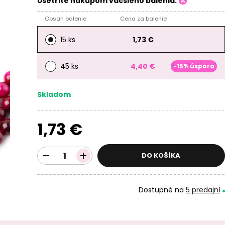
Ušetrite nákupom väčšieho balenia:
Obsah balenie
Cena za balenie
15 ks
1,73 €
45 ks
4,40 €
-15% úspora
Skladom
1,73 €
DO KOŠÍKA
Dostupné na
5 predajní