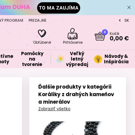
NÝ PROGRAM
PREDAJNE
SK
CZ
0
Košík
0,00 €
Obľúbené
Prihlásenie
Pomôcky
Veľký
tívne
Návody &
na
letný
oty
Inšpirácia
tvorenie
výpredaj
Ďalšie produkty v kategórii
Koráliky z drahých kameňov
a minerálov
Zobraziť všetko