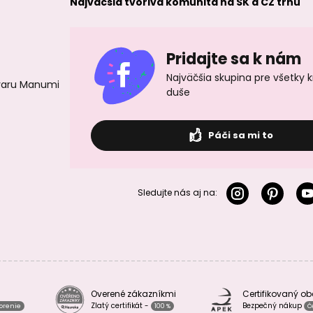
Najväčšia tvorivá komunita na SK a CZ trhu
Pridajte sa k nám
Najväčšia skupina pre všetky 
ovaru Manumi
duše
Páči sa mi to
Sledujte nás aj na:
Overené zákazníkmi
Certifikovaný o
Zlatý certifikát -
Bezpečný nákup
vorenie
100 %
Č