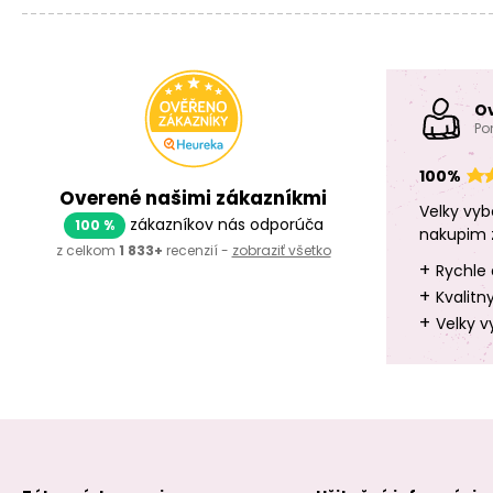
O
Po
100%
Overené našimi zákazníkmi
Velky vyb
zákazníkov nás odporúča
100 %
nakupim 
z celkom
1 833+
recenzií -
zobraziť všetko
+
Rychle 
+
Kvalitn
+
Velky v