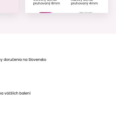
pruhovaný 8mm
pruhovaný 4mm
Minerálne koráliky
Minerálne koráliky
Růžový achát
Mätový achát
pruhovaný 6mm
pruhovaný 6mm
y doručenia na Slovensko
a väčších balení
Minerálne koráliky
Minerálne koráliky
Jantarový achát
Jantarový achát
pruhovaný 6mm
pruhovaný 8mm