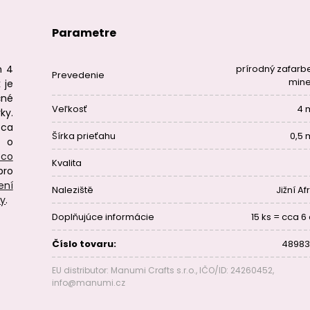
Parametre
m 4
prírodný zafarb
Prevedenie
mine
 je
čné
Veľkosť
4 
ky.
cca
Šírka prieťahu
0,5
 o
 co
Kvalita
pro
ení
Naleziště
Jižní Af
ry
.
Doplňujúce informácie
15 ks = cca 6
Číslo tovaru:
48983
EU distributor: Manumi Crafts s.r.o., IČO/ID: 24260452,
info@manumi.cz