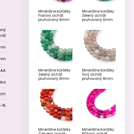
Minerálne koráliky
Minerálne koráliky
Fialový achát
Zelený achát
pruhovaný 8mm
pruhovaný 6mm
ený
rál
mm
 mm
AA
Minerálne koráliky
Minerálne koráliky
Zelený achát
Sivý achát
pruhovaný 8mm
pruhovaný 8mm
rika
 cm
-15
Minerálne koráliky
Minerálne koráliky
Červený achát
Růžový achát