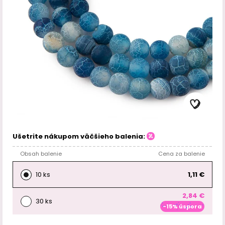
Ušetrite nákupom väčšieho balenia:
Obsah balenie
Cena za balenie
10 ks
1,11 €
2,84 €
30 ks
-15% úspora