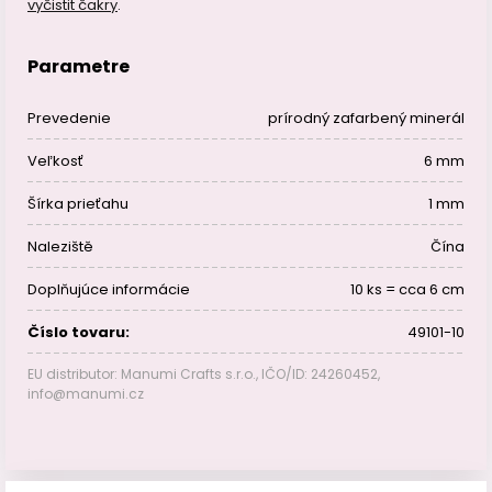
vyčistit čakry
.
Parametre
Prevedenie
prírodný zafarbený minerál
Veľkosť
6 mm
Šírka prieťahu
1 mm
Naleziště
Čína
Doplňujúce informácie
10 ks = cca 6 cm
Číslo tovaru:
49101-10
EU distributor: Manumi Crafts s.r.o., IČO/ID: 24260452,
info@manumi.cz