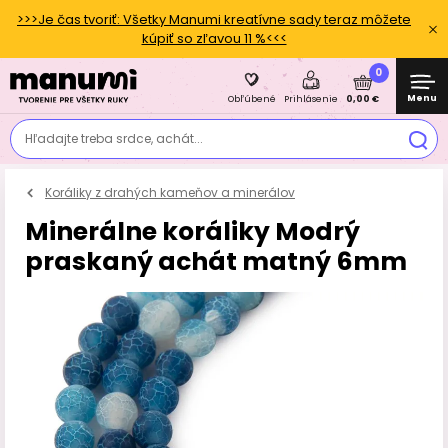
>>>Je čas tvoriť: Všetky Manumi kreatívne sady teraz môžete
kúpiť so zľavou 11 %<<<
0
Menu
0,00 €
Obľúbené
Prihlásenie
Hľadajte treba srdce, achát...
Koráliky z drahých kameňov a minerálov
Minerálne koráliky Modrý
praskaný achát matný 6mm