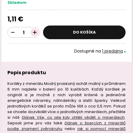
Skladom
1,11 €
DO KOŠÍKA
Dostupné na
1 predajna
Popis produktu
Korálky z minerálu Modrý praskaný achát matný s průměrem
6 mm najdete v balení po 10 kuličkách. Každý korálek je
originál a je možné z nich vyrobit krásné a jedinečné
energetické náramky, náhrdelníky a další šperky. Velikost
jednotlivých korálků se proto může lišit o cca 0,5 mm. Pokud
se chcete dozvědět více o jednotlivých minerálech, přečtěte
si náš
článek Vše, co jste kdy chtěli vědět o minerálech
.
Sepsali jsme pro vás také
článek o špercích z minerálů
podle znamení zvěrokruhu
nebo
jak si pomocí minerálů