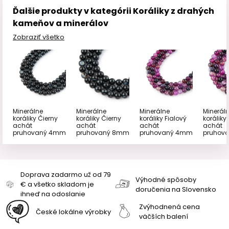
Ďalšie produkty v kategórii Koráliky z drahých
kameňov a minerálov
Zobraziť všetko
Minerálne
Minerálne
Minerálne
Minerál
koráliky Čierny
koráliky Čierny
koráliky Fialový
koráliky
achát
achát
achát
achát
pruhovaný 4mm
pruhovaný 8mm
pruhovaný 4mm
pruhov
Doprava zadarmo už od 79
Výhodné spôsoby
€ a všetko skladom je
doručenia na Slovensko
ihneď na odoslanie
Zvýhodnená cena
České lokálne výrobky
väčších balení