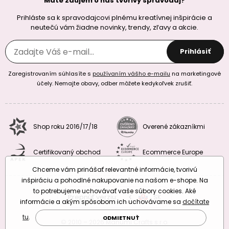
Máte záujem o náš tvorivy spravodaj?
Prihláste sa k spravodajcovi plnému kreatívnej inšpirácie a
neutečú vám žiadne novinky, trendy, zľavy a akcie.
Prihlásiť
Zaregistrovaním súhlasíte s
používaním vášho e-mailu
na marketingové
účely. Nemajte obavy, odber môžete kedykoľvek zrušiť.
Shop roku 2016/17/18
Overené zákazníkmi
Certifikovaný obchod
Ecommerce Europe
Chceme vám prinášať relevantné informácie, tvorivú
inšpiráciu a pohodlné nakupovanie na našom e-shope. Na
to potrebujeme uchovávať vaše súbory cookies. Aké
Prepnúť verziu:
CZ
SK
EU
RO
informácie a akým spôsobom ich uchovávame sa
dočítate
tu
.
ODMIETNUŤ
© 2010 – 2026 Manumi Crafts s.r.o.