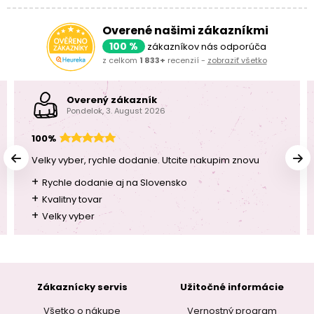
Overené našimi zákazníkmi
100 %
zákazníkov nás odporúča
z celkom
1 833+
recenzií -
zobraziť všetko
Overený zákazník
Pondelok, 3. August 2026
100%
Velky vyber, rychle dodanie. Utcite nakupim znovu
+
Rychle dodanie aj na Slovensko
+
Kvalitny tovar
+
Velky vyber
Zákaznícky servis
Užitočné informácie
Všetko o nákupe
Vernostný program