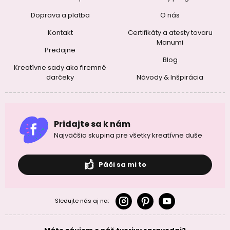
Doprava a platba
O nás
Kontakt
Certifikáty a atesty tovaru
Manumi
Predajne
Blog
Kreatívne sady ako firemné
darčeky
Návody & Inšpirácia
Pridajte sa k nám
Najväčšia skupina pre všetky kreatívne duše
Páči sa mi to
Sledujte nás aj na: