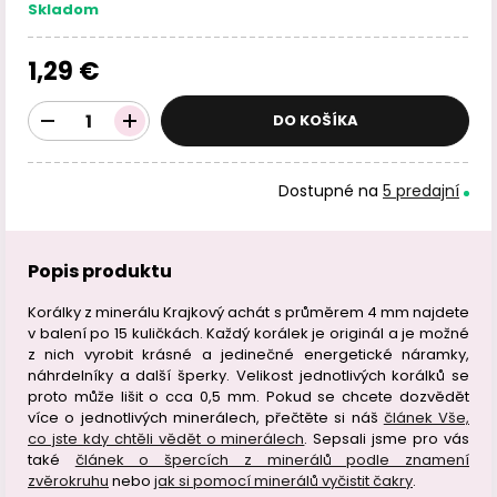
Skladom
1,29 €
DO KOŠÍKA
Dostupné na
5 predajní
Popis produktu
Korálky z minerálu Krajkový achát s průměrem 4 mm najdete
v balení po 15 kuličkách. Každý korálek je originál a je možné
z nich vyrobit krásné a jedinečné energetické náramky,
náhrdelníky a další šperky. Velikost jednotlivých korálků se
proto může lišit o cca 0,5 mm. Pokud se chcete dozvědět
více o jednotlivých minerálech, přečtěte si náš
článek Vše,
co jste kdy chtěli vědět o minerálech
. Sepsali jsme pro vás
také
článek o špercích z minerálů podle znamení
zvěrokruhu
nebo
jak si pomocí minerálů vyčistit čakry
.