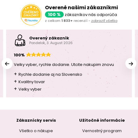
Overené našimi zákazníkmi
100 %
zákazníkov nás odporúča
z celkom
1 833+
recenzií -
zobraziť všetko
Overený zákazník
Pondelok, 3. August 2026
100%
Velky vyber, rychle dodanie. Utcite nakupim znovu
+
Rychle dodanie aj na Slovensko
+
Kvalitny tovar
+
Velky vyber
Zákaznícky servis
Užitočné informácie
Všetko o nákupe
Vernostný program