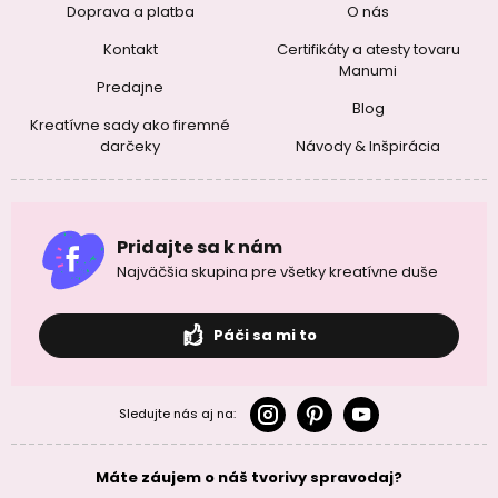
Doprava a platba
O nás
Kontakt
Certifikáty a atesty tovaru
Manumi
Predajne
Blog
Kreatívne sady ako firemné
darčeky
Návody & Inšpirácia
Pridajte sa k nám
Najväčšia skupina pre všetky kreatívne duše
Páči sa mi to
Sledujte nás aj na:
Máte záujem o náš tvorivy spravodaj?