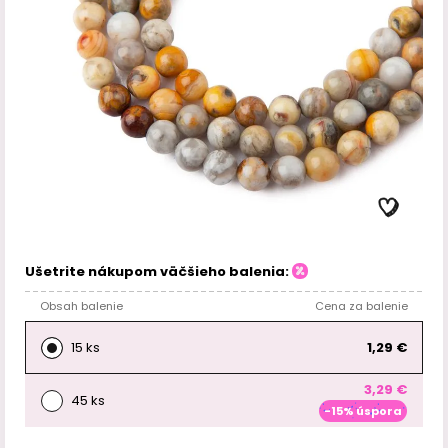
Ušetrite nákupom väčšieho balenia:
Obsah balenie
Cena za balenie
15 ks
1,29 €
3,29 €
45 ks
-15% úspora