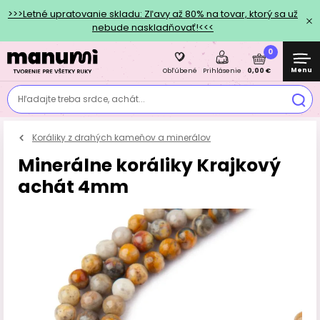
>>>Letné upratovanie skladu: Zľavy až 80% na tovar, ktorý sa už
nebude naskladňovať!<<<
0
Menu
0,00 €
Obľúbené
Prihlásenie
Hľadajte treba srdce, achát...
Koráliky z drahých kameňov a minerálov
Minerálne koráliky Krajkový
achát 4mm