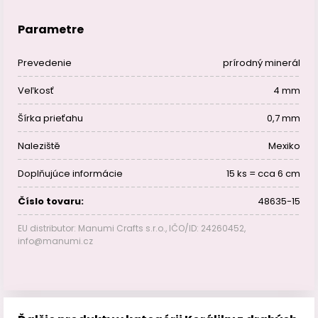
Parametre
Prevedenie
prírodný minerál
Veľkosť
4 mm
Šírka prieťahu
0,7 mm
Naleziště
Mexiko
Doplňujúce informácie
15 ks = cca 6 cm
Číslo tovaru:
48635-15
EU distributor: Manumi Crafts s.r.o., IČO/ID: 24260452,
info@manumi.cz