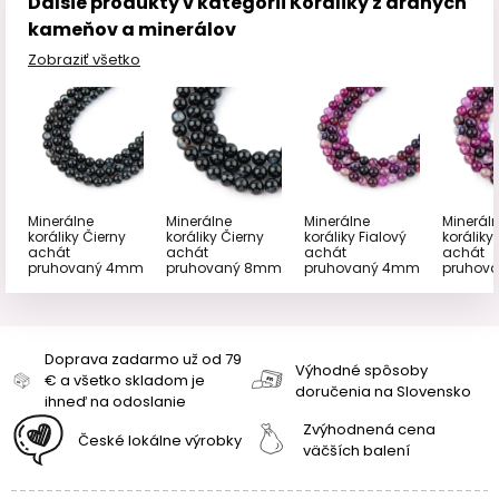
Ďalšie produkty v kategórii Koráliky z drahých
kameňov a minerálov
Zobraziť všetko
Minerálne
Minerálne
Minerálne
Minerál
koráliky Čierny
koráliky Čierny
koráliky Fialový
koráliky
achát
achát
achát
achát
pruhovaný 4mm
pruhovaný 8mm
pruhovaný 4mm
pruhov
Doprava zadarmo už od 79
Výhodné spôsoby
€ a všetko skladom je
doručenia na Slovensko
ihneď na odoslanie
Zvýhodnená cena
České lokálne výrobky
väčších balení