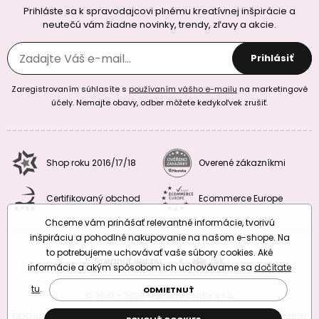
Prihláste sa k spravodajcovi plnému kreatívnej inšpirácie a
neutečú vám žiadne novinky, trendy, zľavy a akcie.
Prihlásiť
Zaregistrovaním súhlasíte s
používaním vášho e-mailu
na marketingové
účely. Nemajte obavy, odber môžete kedykoľvek zrušiť.
Shop roku 2016/17/18
Overené zákazníkmi
Certifikovaný obchod
Ecommerce Europe
Chceme vám prinášať relevantné informácie, tvorivú
inšpiráciu a pohodlné nakupovanie na našom e-shope. Na
to potrebujeme uchovávať vaše súbory cookies. Aké
Prepnúť verziu:
CZ
SK
EU
RO
informácie a akým spôsobom ich uchovávame sa
dočítate
tu
.
ODMIETNUŤ
© 2010 – 2026 Manumi Crafts s.r.o.
Obchodné podmienky
|
Podmienky ochrany osobných údajov