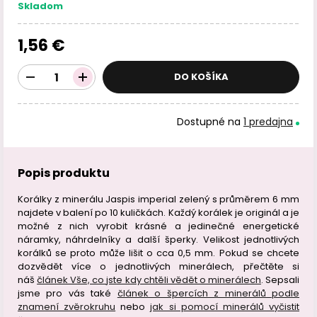
Skladom
1,56 €
DO KOŠÍKA
Dostupné na
1 predajna
Popis produktu
Korálky z minerálu Jaspis imperial zelený s průměrem 6 mm
najdete v balení po 10 kuličkách. Každý korálek je originál a je
možné z nich vyrobit krásné a jedinečné energetické
náramky, náhrdelníky a další šperky. Velikost jednotlivých
korálků se proto může lišit o cca 0,5 mm. Pokud se chcete
dozvědět více o jednotlivých minerálech, přečtěte si
náš
článek Vše, co jste kdy chtěli vědět o minerálech
. Sepsali
jsme pro vás také
článek o špercích z minerálů podle
znamení zvěrokruhu
nebo
jak si pomocí minerálů vyčistit