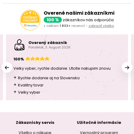
Overené našimi zákazníkmi
100 %
zákazníkov nás odporúča
z celkom
1 833+
recenzií -
zobraziť všetko
Overený zákazník
Pondelok, 3. August 2026
100%
Velky vyber, rychle dodanie. Utcite nakupim znovu
+
Rychle dodanie aj na Slovensko
+
Kvalitny tovar
+
Velky vyber
Zákaznícky servis
Užitočné informácie
Všetko o nákupe
Vernostný program