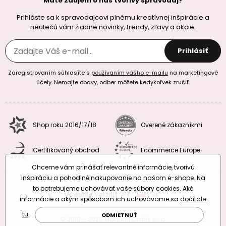
Máte záujem o náš tvorivy spravodaj?
Prihláste sa k spravodajcovi plnému kreatívnej inšpirácie a
neutečú vám žiadne novinky, trendy, zľavy a akcie.
Prihlásiť
Zaregistrovaním súhlasíte s
používaním vášho e-mailu
na marketingové
účely. Nemajte obavy, odber môžete kedykoľvek zrušiť.
Shop roku 2016/17/18
Overené zákazníkmi
Certifikovaný obchod
Ecommerce Europe
Chceme vám prinášať relevantné informácie, tvorivú
inšpiráciu a pohodlné nakupovanie na našom e-shope. Na
to potrebujeme uchovávať vaše súbory cookies. Aké
Prepnúť verziu:
CZ
SK
EU
RO
informácie a akým spôsobom ich uchovávame sa
dočítate
tu
.
ODMIETNUŤ
© 2010 – 2026 Manumi Crafts s.r.o.