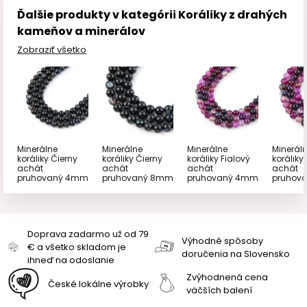
Ďalšie produkty v kategórii Koráliky z drahých
kameňov a minerálov
Zobraziť všetko
Minerálne
Minerálne
Minerálne
Minerál
koráliky Čierny
koráliky Čierny
koráliky Fialový
koráliky
achát
achát
achát
achát
pruhovaný 4mm
pruhovaný 8mm
pruhovaný 4mm
pruhov
Doprava zadarmo už od 79
Výhodné spôsoby
€ a všetko skladom je
doručenia na Slovensko
ihneď na odoslanie
Zvýhodnená cena
České lokálne výrobky
väčších balení