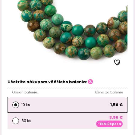
Ušetrite nákupom väčšieho balenia:
Obsah balenie
Cena za balenie
10 ks
1,56 €
3,96 €
30 ks
-15% úspora