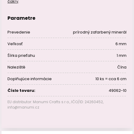
čakry
.
Parametre
Prevedenie
prírodný zafarbený minerál
Veľkosť
6 mm
Šírka prieťahu
1 mm
Naleziště
Čína
Doplňujúce informácie
10 ks = cca 6 cm
Číslo tovaru:
49062-10
EU distributor: Manumi Crafts s.r.o., IČO/ID: 24260452,
info@manumi.cz