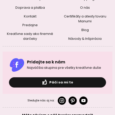
Doprava a platba
O nás
Kontakt
Certifikáty a atesty tovaru
Manumi
Predajne
Blog
Kreatívne sady ako firemné
darčeky
Návody & Inšpirácia
Pridajte sa k nám
Najväčšia skupina pre všetky kreatívne duše
Páči sa mi to
Sledujte nás aj na: