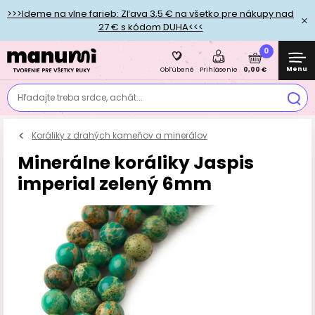
>>>Ideme na vlne farieb: Zľava 3,5 € na všetko pre nákupy nad
27 € s kódom DUHA<<<
0
Menu
0,00 €
Obľúbené
Prihlásenie
Hľadajte treba srdce, achát...
Koráliky z drahých kameňov a minerálov
Minerálne koráliky Jaspis
imperial zelený 6mm