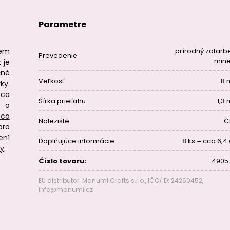
Parametre
rem
prírodný zafarb
Prevedenie
mine
 je
čné
Veľkosť
8
ky.
cca
Šírka prieťahu
1,3
 o
 co
Naleziště
Č
pro
ení
Doplňujúce informácie
8 ks = cca 6,4
ry
.
Číslo tovaru:
4905
EU distributor: Manumi Crafts s.r.o., IČO/ID: 24260452,
info@manumi.cz