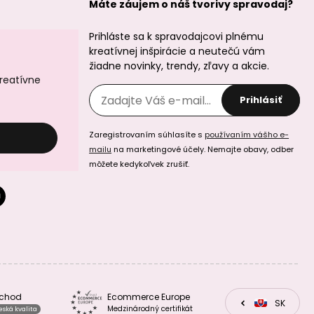
Máte záujem o náš tvorivy spravodaj?
Prihláste sa k spravodajcovi plnému
Minerálne koráliky
Minerálne koráliky
kreatívnej inšpirácie a neutečú vám
Bílý achát 8mm
Achát Botswana
6mm
žiadne novinky, trendy, zľavy a akcie.
kreatívne
Prihlásiť
Zaregistrovaním súhlasíte s
používaním vášho e-
mailu
na marketingové účely. Nemajte obavy, odber
môžete kedykoľvek zrušiť.
Minerálne koráliky
Minerálne koráliky
Achát Botswana
Achát mechový
8mm
6mm
bchod
Ecommerce Europe
CZ
SK
EU
Medzinárodný certifikát
eská kvalita