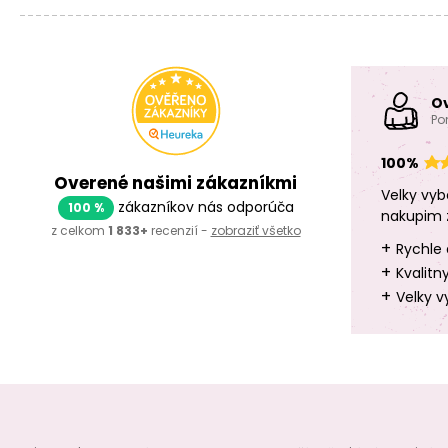
O
Po
100%
Overené našimi zákazníkmi
Velky vyb
zákazníkov nás odporúča
100 %
nakupim 
z celkom
1 833+
recenzií -
zobraziť všetko
+
Rychle 
+
Kvalitn
+
Velky v