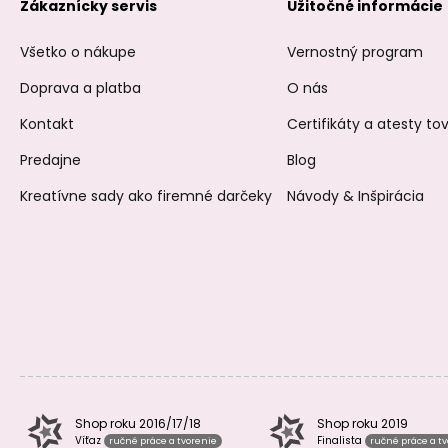
Zákaznícky servis
Užitočné informácie
Všetko o nákupe
Vernostný program
Doprava a platba
O nás
Kontakt
Certifikáty a atesty t
Predajne
Blog
Kreatívne sady ako firemné darčeky
Návody & Inšpirácia
Shop roku 2016/17/18
Shop roku 2019
Víťaz
Finalista
ručné práce a tvorenie
ručné práce a t