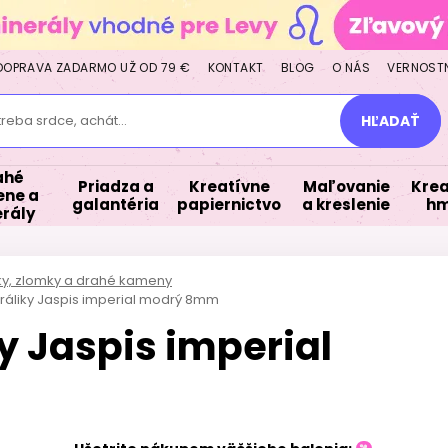
DOPRAVA ZADARMO UŽ OD 79 €
KONTAKT
BLOG
O NÁS
VERNOST
treba srdce, achát...
HĽADAŤ
ahé
Priadza a
Kreatívne
Maľovanie
Krea
ne a
galantéria
papiernictvo
a kreslenie
hm
rály
lky, zlomky a drahé kameny
ráliky Jaspis imperial modrý 8mm
y Jaspis imperial