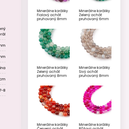
Minerálne koráliky
Minerálne koráliky
Fialový achát
Zelený achát
pruhovaný 8mm
pruhovaný 6mm
ený
rál
 mm
 mm
ína
Minerálne koráliky
Minerálne koráliky
Zelený achát
Sivý achát
pruhovaný 8mm
pruhovaný 8mm
 cm
7-8
Minerálne koráliky
Minerálne koráliky
Červený achát
Růžový achát