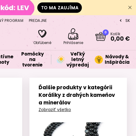
NÝ PROGRAM
PREDAJNE
SK
CZ
0
Košík
0,00 €
Obľúbené
Prihlásenie
Pomôcky
Veľký
tívne
Návody &
na
letný
oty
Inšpirácia
tvorenie
výpredaj
Ďalšie produkty v kategórii
Koráliky z drahých kameňov
a minerálov
Zobraziť všetko