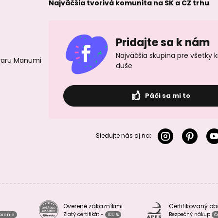
Najväčšia tvorivá komunita na SK a CZ trhu
Pridajte sa k nám
Najväčšia skupina pre všetky 
ovaru Manumi
duše
Páči sa mi to
Sledujte nás aj na:
Overené zákazníkmi
Certifikovaný o
Zlatý certifikát -
Bezpečný nákup
vorenie
100 %
Č