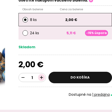
Ušetrite nákupom väčšieho balenia:
Obsah balenie
Cena za balenie
8 ks
2,00 €
24 ks
5,11 €
-15% úspora
Skladom
2,00 €
DO KOŠÍKA
Dostupné na
1 predajna