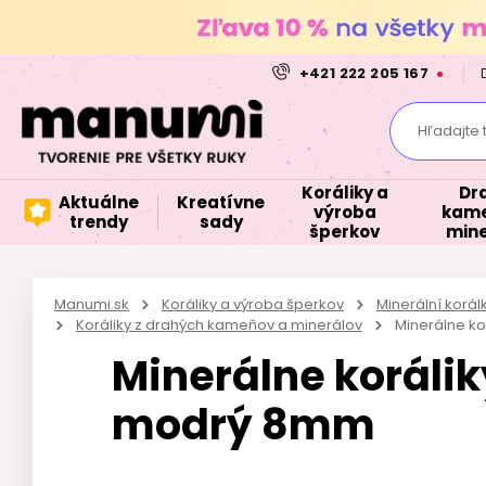
+421 222 205 167
Hľadajte 
Koráliky a
Dr
Aktuálne
Kreatívne
výroba
kame
trendy
sady
šperkov
mine
Manumi.sk
Koráliky a výroba šperkov
Minerální korá
Koráliky z drahých kameňov a minerálov
Minerálne ko
Minerálne korálik
modrý 8mm