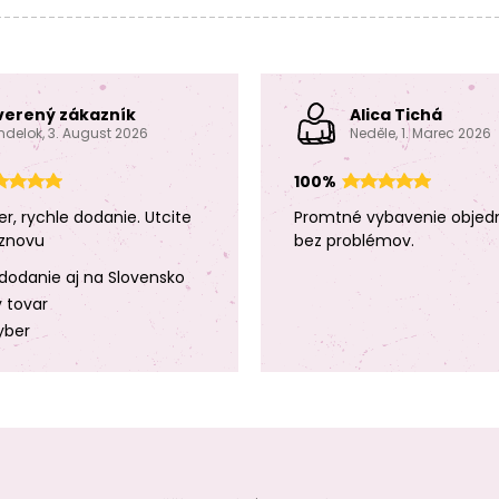
verený zákazník
Alica Tichá
ndelok, 3. August 2026
Neděle, 1. Marec 2026
100%
er, rychle dodanie. Utcite
Promtné vybavenie objed
znovu
bez problémov.
dodanie aj na Slovensko
y tovar
yber