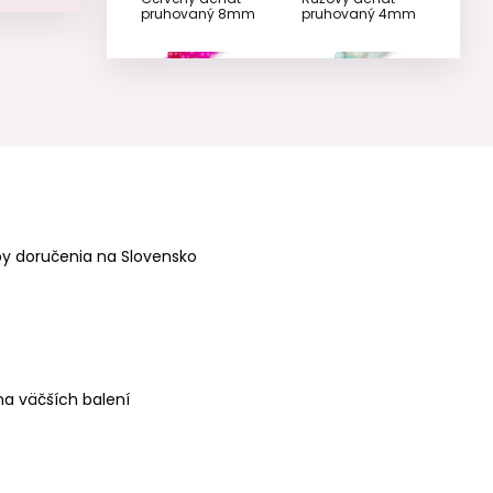
pruhovaný 8mm
pruhovaný 4mm
Minerálne koráliky
Minerálne koráliky
Růžový achát
Mätový achát
pruhovaný 6mm
pruhovaný 6mm
y doručenia na Slovensko
a väčších balení
Minerálne koráliky
Minerálne koráliky
Jantarový achát
Jantarový achát
pruhovaný 6mm
pruhovaný 8mm