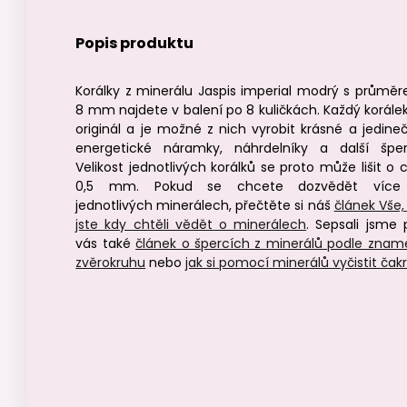
Popis produktu
Korálky z minerálu Jaspis imperial modrý s průmě
8 mm najdete v balení po 8 kuličkách. Každý korálek
originál a je možné z nich vyrobit krásné a jedine
energetické náramky, náhrdelníky a další šper
Velikost jednotlivých korálků se proto může lišit o 
0,5 mm. Pokud se chcete dozvědět více
jednotlivých minerálech, přečtěte si náš
článek Vše,
jste kdy chtěli vědět o minerálech
. Sepsali jsme 
vás také
článek o špercích z minerálů podle znam
zvěrokruhu
nebo
jak si pomocí minerálů vyčistit čak