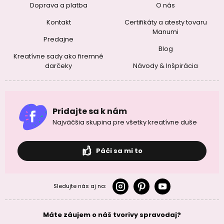
Doprava a platba
O nás
Kontakt
Certifikáty a atesty tovaru
Manumi
Predajne
Blog
Kreatívne sady ako firemné
darčeky
Návody & Inšpirácia
Pridajte sa k nám
Najväčšia skupina pre všetky kreatívne duše
Páči sa mi to
Sledujte nás aj na:
Máte záujem o náš tvorivy spravodaj?