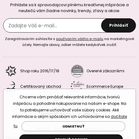
Prihláste sa k spravodajcovi plnému kreatívnej inšpirácie a
neutečú vám žiadne novinky, trendy, zľavy a akcie.
Prihlásiť
Zaregistrovaním súhlasíte s
používaním vášho e-mailu
na marketingové
účely. Nemajte obavy, odber môžete kedykoľvek zrušiť.
Shop roku 2016/17/18
Overené zákazníkmi
Certifikovaný obchod
Ecommerce Europe
Chceme vám prinášať relevantné informácie, tvorivú
inšpiráciu a pohodlné nakupovanie na našom e-shope. Na
to potrebujeme uchovávať vaše súbory cookies. Aké
Prepnúť verziu:
CZ
SK
EU
RO
informácie a akým spôsobom ich uchovávame sa
dočítate
tu
.
ODMIETNUŤ
© 2010 – 2026 Manumi Crafts s.r.o.
Obchodné podmienky
|
Podmienky ochrany osobných údajov