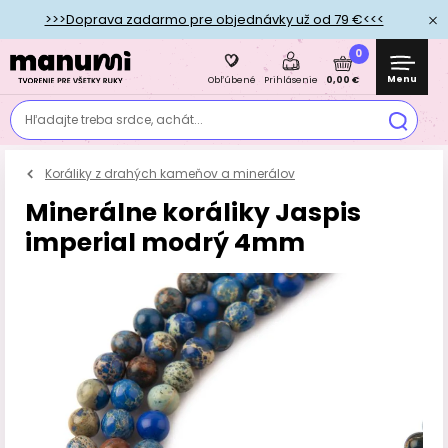
>>>Doprava zadarmo pre objednávky už od 79 €<<<
0
Menu
0,00 €
Obľúbené
Prihlásenie
Hľadajte treba srdce, achát...
Koráliky z drahých kameňov a minerálov
Minerálne koráliky Jaspis
imperial modrý 4mm