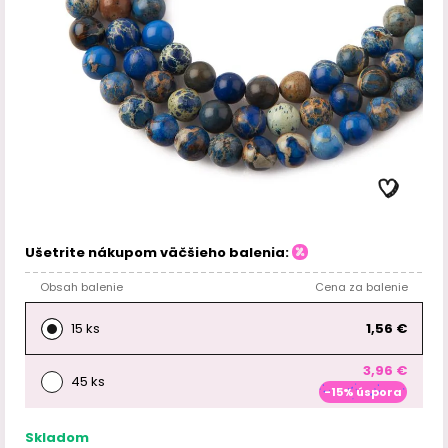
Ušetrite nákupom väčšieho balenia:
Obsah balenie
Cena za balenie
15 ks
1,56 €
3,96 €
45 ks
-15% úspora
Skladom