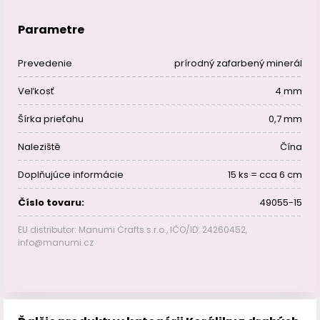
Parametre
Prevedenie
prírodný zafarbený minerál
Veľkosť
4 mm
Šírka prieťahu
0,7 mm
Naleziště
Čína
Doplňujúce informácie
15 ks = cca 6 cm
Číslo tovaru:
49055-15
EU distributor: Manumi Crafts s.r.o., IČO/ID: 24260452,
info@manumi.cz