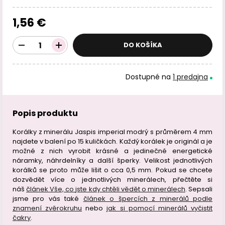
1,56 €
DO KOŠÍKA
Dostupné na
1 predajna
Popis produktu
Korálky z minerálu Jaspis imperial modrý s průměrem 4 mm
najdete v balení po 15 kuličkách. Každý korálek je originál a je
možné z nich vyrobit krásné a jedinečné energetické
náramky, náhrdelníky a další šperky. Velikost jednotlivých
korálků se proto může lišit o cca 0,5 mm. Pokud se chcete
dozvědět více o jednotlivých minerálech, přečtěte si
náš
článek Vše, co jste kdy chtěli vědět o minerálech
. Sepsali
jsme pro vás také
článek o špercích z minerálů podle
znamení zvěrokruhu
nebo
jak si pomocí minerálů vyčistit
čakry
.