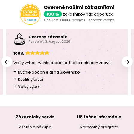
Overené našimi zákazníkmi
100 %
zákazníkov nás odporúča
z celkom
1 833+
recenzií -
zobraziť všetko
Overený zákazník
Pondelok, 3. August 2026
100%
Velky vyber, rychle dodanie. Utcite nakupim znovu
+
Rychle dodanie aj na Slovensko
+
Kvalitny tovar
+
Velky vyber
Zákaznícky servis
Užitočné informácie
Všetko o nákupe
Vernostný program