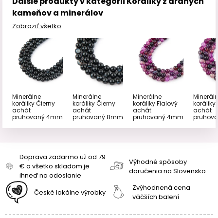
Ďalšie produkty v kategórii Koráliky z drahých
kameňov a minerálov
Zobraziť všetko
Minerálne
Minerálne
Minerálne
Minerál
koráliky Čierny
koráliky Čierny
koráliky Fialový
koráliky
achát
achát
achát
achát
pruhovaný 4mm
pruhovaný 8mm
pruhovaný 4mm
pruhov
Doprava zadarmo už od 79
Výhodné spôsoby
€ a všetko skladom je
doručenia na Slovensko
ihneď na odoslanie
Zvýhodnená cena
České lokálne výrobky
väčších balení