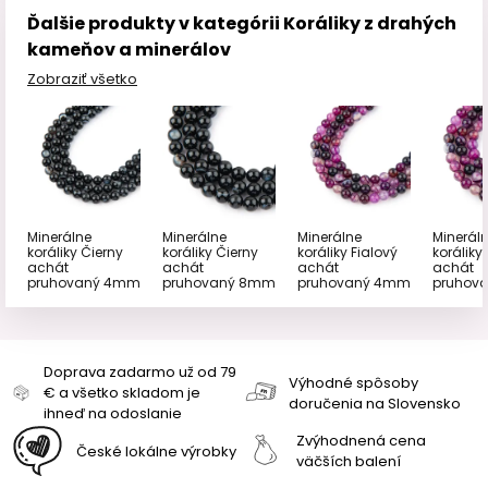
Ďalšie produkty v kategórii Koráliky z drahých
kameňov a minerálov
Zobraziť všetko
Minerálne
Minerálne
Minerálne
Minerál
koráliky Čierny
koráliky Čierny
koráliky Fialový
koráliky
achát
achát
achát
achát
pruhovaný 4mm
pruhovaný 8mm
pruhovaný 4mm
pruhov
Doprava zadarmo už od 79
Výhodné spôsoby
€ a všetko skladom je
doručenia na Slovensko
ihneď na odoslanie
Zvýhodnená cena
České lokálne výrobky
väčších balení