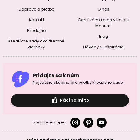
Doprava a platba
O nás
Kontakt
Certifikáty a atesty tovaru
Manumi
Predajne
Blog
Kreatívne sady ako firemné
darčeky
Návody & Inšpirácia
Pridajte sa k nám
Najväčšia skupina pre všetky kreatívne duše
Páči sa mi to
Sledujte nás aj na: