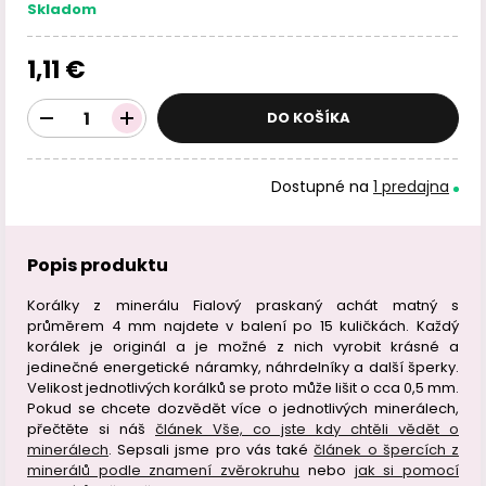
Skladom
1,11 €
DO KOŠÍKA
Dostupné na
1 predajna
Popis produktu
Korálky z minerálu Fialový praskaný achát matný s
průměrem 4 mm najdete v balení po 15 kuličkách. Každý
korálek je originál a je možné z nich vyrobit krásné a
jedinečné energetické náramky, náhrdelníky a další šperky.
Velikost jednotlivých korálků se proto může lišit o cca 0,5 mm.
Pokud se chcete dozvědět více o jednotlivých minerálech,
přečtěte si náš
článek Vše, co jste kdy chtěli vědět o
minerálech
. Sepsali jsme pro vás také
článek o špercích z
minerálů podle znamení zvěrokruhu
nebo
jak si pomocí