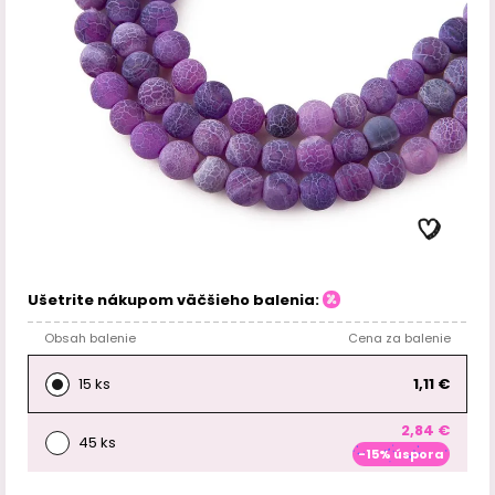
Ušetrite nákupom väčšieho balenia:
Obsah balenie
Cena za balenie
15 ks
1,11 €
2,84 €
45 ks
-15% úspora