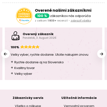
Overené našimi zákazníkmi
100 %
zákazníkov nás odporúča
z celkom
1 833+
recenzií -
zobraziť všetko
Overený zákazník
Pondelok, 3. August 2026
100%
Velky vyber, rychle dodanie. Utcite nakupim znovu
+
Rychle dodanie aj na Slovensko
+
Kvalitny tovar
+
Velky vyber
Zákaznícky servis
Užitočné informácie
Všetko o nákupe
Vernostný program