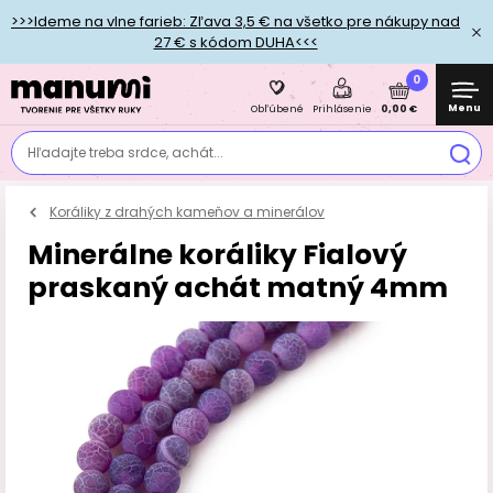
>>>Ideme na vlne farieb: Zľava 3,5 € na všetko pre nákupy nad
27 € s kódom DUHA<<<
0
Menu
0,00 €
Obľúbené
Prihlásenie
Hľadajte treba srdce, achát...
Koráliky z drahých kameňov a minerálov
Minerálne koráliky Fialový
praskaný achát matný 4mm