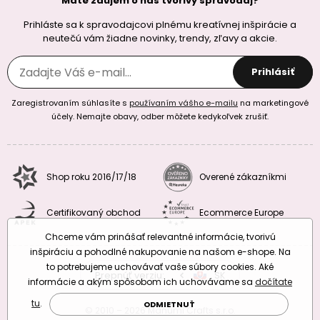
Máte záujem o náš tvorivy spravodaj?
Prihláste sa k spravodajcovi plnému kreatívnej inšpirácie a
neutečú vám žiadne novinky, trendy, zľavy a akcie.
Prihlásiť
Zaregistrovaním súhlasíte s
používaním vášho e-mailu
na marketingové
účely. Nemajte obavy, odber môžete kedykoľvek zrušiť.
Shop roku 2016/17/18
Overené zákazníkmi
Certifikovaný obchod
Ecommerce Europe
Chceme vám prinášať relevantné informácie, tvorivú
inšpiráciu a pohodlné nakupovanie na našom e-shope. Na
to potrebujeme uchovávať vaše súbory cookies. Aké
Prepnúť verziu:
CZ
SK
EU
RO
informácie a akým spôsobom ich uchovávame sa
dočítate
tu
.
ODMIETNUŤ
© 2010 – 2026 Manumi Crafts s.r.o.