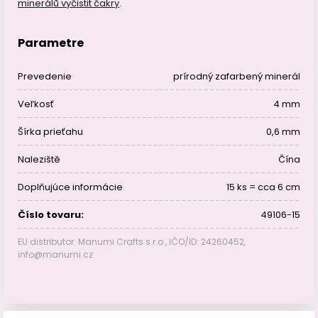
minerálů vyčistit čakry
.
Parametre
Prevedenie
prírodný zafarbený minerál
Veľkosť
4 mm
Šírka prieťahu
0,6 mm
Naleziště
Čína
Doplňujúce informácie
15 ks = cca 6 cm
Číslo tovaru:
49106-15
EU distributor: Manumi Crafts s.r.o., IČO/ID: 24260452,
info@manumi.cz