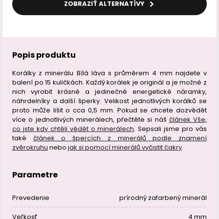
ZOBRAZIŤ ALTERNATÍVY
Popis produktu
Korálky z minerálu Bílá láva s průměrem 4 mm najdete v
balení po 15 kuličkách. Každý korálek je originál a je možné z
nich vyrobit krásné a jedinečné energetické náramky,
náhrdelníky a další šperky. Velikost jednotlivých korálků se
proto může lišit o cca 0,5 mm. Pokud se chcete dozvědět
více o jednotlivých minerálech, přečtěte si náš
článek Vše,
co jste kdy chtěli vědět o minerálech
. Sepsali jsme pro vás
také
článek o špercích z minerálů podle znamení
zvěrokruhu
nebo
jak si pomocí minerálů vyčistit čakry
.
Parametre
Prevedenie
prírodný zafarbený minerál
Veľkosť
4 mm