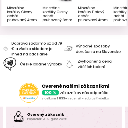
Minerálne
Minerálne
Minerálne
Minerál
koráliky Čierny
koráliky Čierny
koráliky Fialový
koráliky
achát
achát
achát
achát
pruhovaný 4mm
pruhovaný 8mm
pruhovaný 4mm
pruhov
Doprava zadarmo už od 79
Výhodné spôsoby
€ a všetko skladom je
doručenia na Slovensko
ihneď na odoslanie
Zvýhodnená cena
České lokálne výrobky
väčších balení
Overené našimi zákazníkmi
100 %
zákazníkov nás odporúča
z celkom
1 833+
recenzií -
zobraziť všetko
Overený zákazník
Pondelok, 3. August 2026