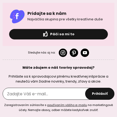
Pridajte sa k nám
Najväčšia skupina pre všetky kreatívne duše
Páči sa mi to
Sledujte nás aj na:
Máte záujem o náš tvorivy spravodaj?
Prihláste sa k spravodajcovi plnému kreatívnej inšpirácie a
neutečú vám žiadne novinky, trendy, zľavy a akcie.
Prihlásiť
Zaregistrovaním súhlasíte s
používaním vášho e-mailu
na marketingové
účely. Nemajte obavy, odber môžete kedykoľvek zrušiť.