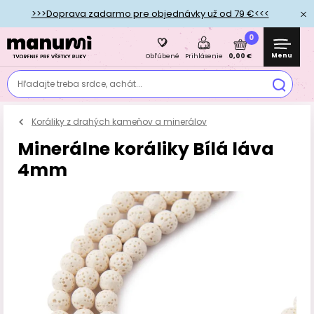
>>>Doprava zadarmo pre objednávky už od 79 €<<<
0
Menu
0,00 €
Obľúbené
Prihlásenie
Hľadajte treba srdce, achát...
Koráliky z drahých kameňov a minerálov
Minerálne koráliky Bílá láva
4mm