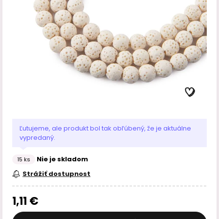
Ľutujeme, ale produkt bol tak obľúbený, že je aktuálne
vypredaný.
Nie je skladom
15 ks
Strážiť dostupnost
1,11 €