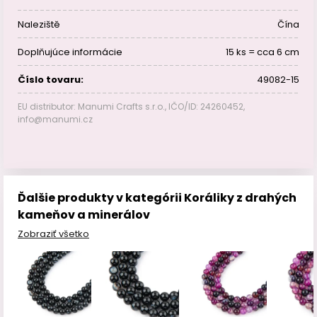
Naleziště
Čína
Doplňujúce informácie
15 ks = cca 6 cm
Číslo tovaru:
49082-15
EU distributor: Manumi Crafts s.r.o., IČO/ID: 24260452,
info@manumi.cz
Ďalšie produkty v kategórii Koráliky z drahých
kameňov a minerálov
Zobraziť všetko