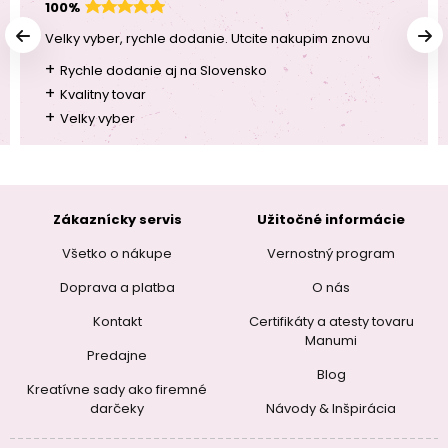
100%
Velky vyber, rychle dodanie. Utcite nakupim znovu
+
Rychle dodanie aj na Slovensko
+
Kvalitny tovar
+
Velky vyber
Zákaznícky servis
Užitočné informácie
Všetko o nákupe
Vernostný program
Doprava a platba
O nás
Kontakt
Certifikáty a atesty tovaru
Manumi
Predajne
Blog
Kreatívne sady ako firemné
darčeky
Návody & Inšpirácia