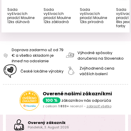
Sada
Sada
Sada
Sada
vyšívacích
vyšívacích
vyšívacích
vyšívac
priadzí Mouline
priadzí Mouline
priadzí Mouline
priadzí 
12ks dúhová
12ks základná
12ks prírodná
8ks jes
farby
Doprava zadarmo už od 79
Výhodné spôsoby
€ a všetko skladom je
doručenia na Slovensko
ihneď na odoslanie
Zvýhodnená cena
České lokálne výrobky
väčších balení
Overené našimi zákazníkmi
100 %
zákazníkov nás odporúča
z celkom
1 833+
recenzií -
zobraziť všetko
Overený zákazník
Pondelok, 3. August 2026