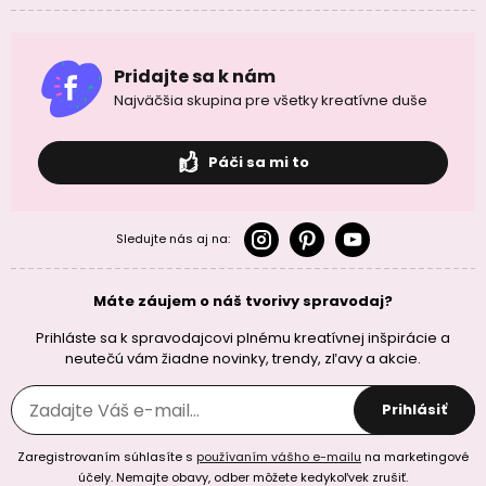
Pridajte sa k nám
Najväčšia skupina pre všetky kreatívne duše
Páči sa mi to
Sledujte nás aj na:
Máte záujem o náš tvorivy spravodaj?
Prihláste sa k spravodajcovi plnému kreatívnej inšpirácie a
neutečú vám žiadne novinky, trendy, zľavy a akcie.
Prihlásiť
Zaregistrovaním súhlasíte s
používaním vášho e-mailu
na marketingové
účely. Nemajte obavy, odber môžete kedykoľvek zrušiť.