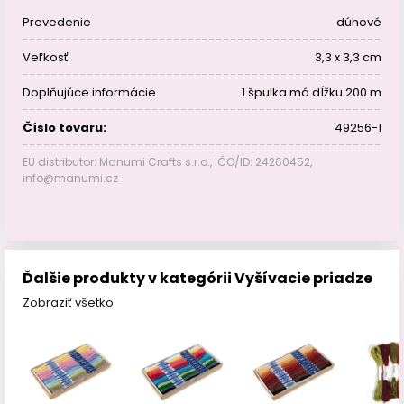
Prevedenie
dúhové
Veľkosť
3,3 x 3,3 cm
Doplňujúce informácie
1 špulka má dĺžku 200 m
Číslo tovaru:
49256-1
EU distributor: Manumi Crafts s.r.o., IČO/ID: 24260452,
info@manumi.cz
Ďalšie produkty v kategórii Vyšívacie priadze
Zobraziť všetko