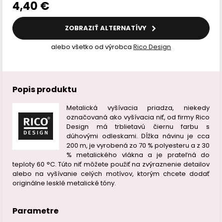
4,40 €
ZOBRAZIŤ ALTERNATÍVY
alebo všetko od výrobca
Rico Design
Popis produktu
Metalická vyšívacia priadza, niekedy
označovaná ako vyšívacia niť, od firmy Rico
Design má trblietavú čiernu farbu s
dúhovými odleskami. Dĺžka návinu je cca
200 m, je vyrobená zo 70 % polyesteru a z 30
% metalického vlákna a je prateľná do
teploty 60 °C. Túto niť môžete použiť na zvýraznenie detailov
alebo na vyšívanie celých motívov, ktorým chcete dodať
originálne lesklé metalické tóny.
Parametre