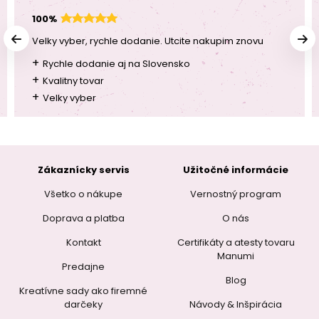
100%
Velky vyber, rychle dodanie. Utcite nakupim znovu
+
Rychle dodanie aj na Slovensko
+
Kvalitny tovar
+
Velky vyber
Zákaznícky servis
Užitočné informácie
Všetko o nákupe
Vernostný program
Doprava a platba
O nás
Kontakt
Certifikáty a atesty tovaru
Manumi
Predajne
Blog
Kreatívne sady ako firemné
darčeky
Návody & Inšpirácia