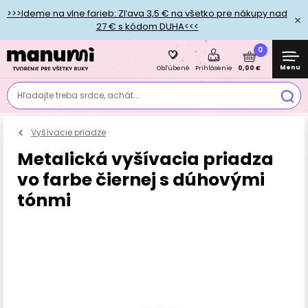
>>>Ideme na vlne farieb: Zľava 3,5 € na všetko pre nákupy nad
27 € s kódom DUHA<<<
0
Menu
0,00 €
Obľúbené
Prihlásenie
Hľadajte treba srdce, achát...
Vyšívacie priadze
Metalická vyšívacia priadza
vo farbe čiernej s dúhovými
tónmi