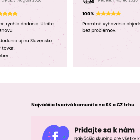
ndelok, 3. August 2026
Neděle, 1. Marec 2026
100%
er, rychle dodanie. Utcite
Promtné vybavenie objed
znovu
bez problémov.
dodanie aj na Slovensko
y tovar
yber
Najväčšia tvorivá komunita na SK a CZ trhu
Pridajte sa k nám
Najväčšia skupina pre všetky 