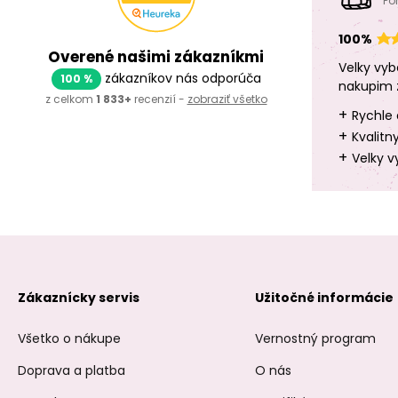
Po
100%
Overené našimi zákazníkmi
Velky vyb
zákazníkov nás odporúča
100 %
nakupim 
z celkom
1 833+
recenzií -
zobraziť všetko
+
Rychle 
+
Kvalitn
+
Velky v
Zákaznícky servis
Užitočné informácie
Všetko o nákupe
Vernostný program
Doprava a platba
O nás