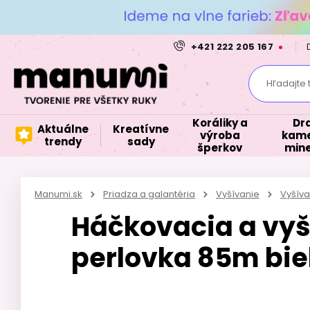
+421 222 205 167
Hľadajte 
Koráliky a
Dr
Aktuálne
Kreatívne
výroba
kame
trendy
sady
šperkov
mine
Manumi.sk
Priadza a galantéria
Vyšívanie
Vyšíva
Háčkovacia a vyš
perlovka 85m bie