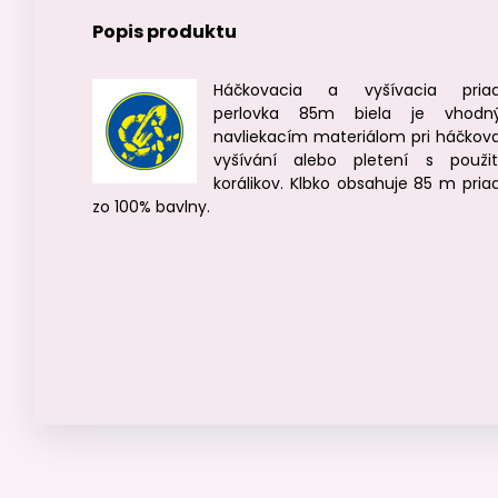
Popis produktu
Háčkovacia a vyšívacia pria
perlovka 85m biela je vhodn
navliekacím materiálom pri háčkova
vyšívání alebo pletení s použi
korálikov. Klbko obsahuje 85 m pria
zo 100% bavlny.