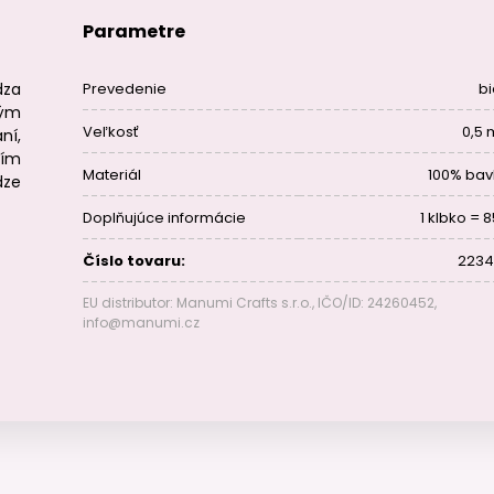
Parametre
dza
Prevedenie
bi
ým
Veľkosť
0,5
ní,
tím
Materiál
100% bav
dze
Doplňujúce informácie
1 klbko = 
Číslo tovaru:
2234
EU distributor: Manumi Crafts s.r.o., IČO/ID: 24260452,
info@manumi.cz