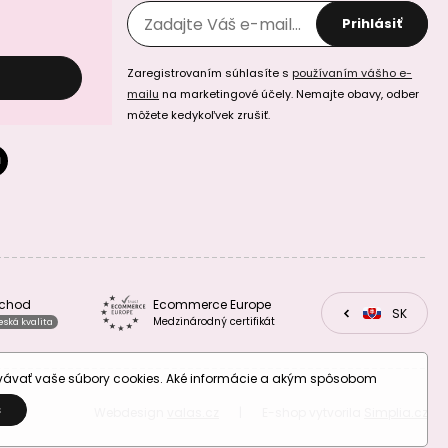
Prihlásiť
Zaregistrovaním súhlasíte s
používaním vášho e-
mailu
na marketingové účely. Nemajte obavy, odber
môžete kedykoľvek zrušiť.
Háčkovacia a
Háčkovacia a
vyšívacia priadza
vyšívacia priadza
Perlovka 85m
perlovka 85m
svetlofialová
fialova
bchod
Ecommerce Europe
CZ
SK
EU
Medzinárodný certifikát
eská kvalita
Háčkovacia a
Háčkovacia a
vyšívacia priadza
vyšívacia priadza
ovávať vaše súbory cookies. Aké informácie a akým spôsobom
Perlovka 85m
Perlovka 85m
nefritová
trávová zelená
S
Webdesign
valas.cz
|
E-shop vytvorila
Simplia.cz