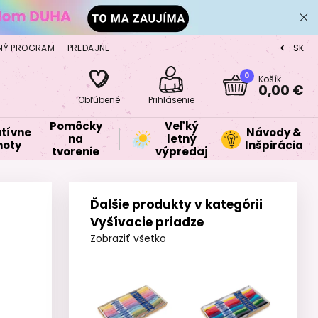
NÝ PROGRAM
PREDAJNE
SK
CZ
0
Košík
0,00 €
Obľúbené
Prihlásenie
Pomôcky
Veľký
tívne
Návody &
na
letný
oty
Inšpirácia
tvorenie
výpredaj
Ďalšie produkty v kategórii
Vyšívacie priadze
Zobraziť všetko