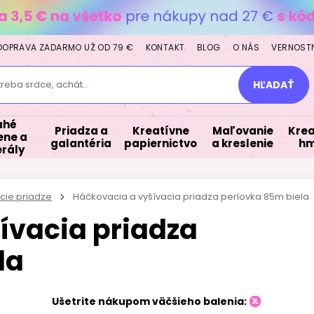
DOPRAVA ZADARMO UŽ OD 79 €
KONTAKT
BLOG
O NÁS
VERNOST
treba srdce, achát...
HĽADAŤ
ahé
Priadza a
Kreatívne
Maľovanie
Krea
ne a
galantéria
papiernictvo
a kreslenie
hm
rály
cie priadze
Háčkovacia a vyšívacia priadza perlovka 85m biela
ívacia priadza
la
Ušetrite nákupom väčšieho balenia: