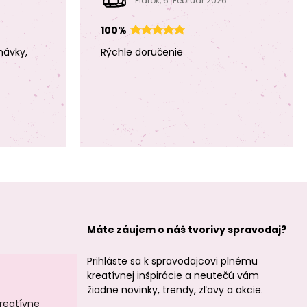
Piatok, 6. Február 2026
ružova
svetlá lososová
100%
návky,
Rýchle doručenie
Háčkovacia a
Háčkovacia a
vyšívacia priadza
vyšívacia priadza
Perlovka 85m
Perlovka 85m
jahodová
vínovočervená
Máte záujem o náš tvorivy spravodaj?
Prihláste sa k spravodajcovi plnému
Háčkovacia a
Háčkovacia a
vyšívacia priadza
vyšívacia priadza
kreatívnej inšpirácie a neutečú vám
Perlovka 85m
Perlovka 85m
žiadne novinky, trendy, zľavy a akcie.
burgundy
púdrová
kreatívne