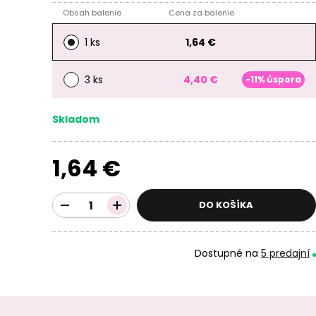
Obsah balenie
Cena za balenie
1 ks
1,64 €
3 ks
4,40 €
-11% úspora
Skladom
1,64 €
DO KOŠÍKA
Dostupné na
5 predajní