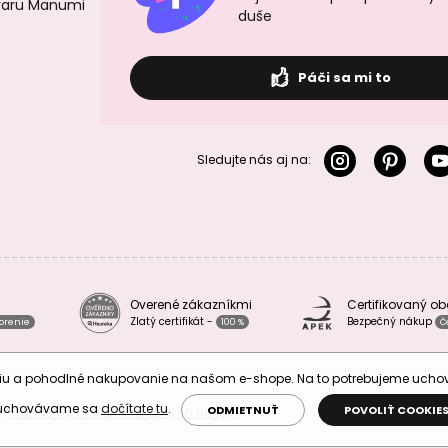
ovaru Manumi
duše
Páči sa mi to
Sledujte nás aj na:
Overené zákazníkmi
Certifikovaný o
Zlatý certifikát -
Bezpečný nákup
vorenie
100 %
Č
áciu a pohodlné nakupovanie na našom e-shope. Na to potrebujeme uch
 uchovávame sa
dočítate tu
.
ODMIETNUŤ
POVOLIŤ COOKIE
Podmienky ochrany osobných údajov