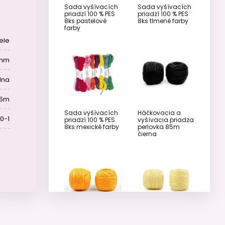
Sada vyšívacích
Sada vyšívacích
priadzí 100 % PES
priadzí 100 % PES
8ks pastelové
8ks tlmené farby
farby
ele
 mm
lna
85m
Sada vyšívacích
Háčkovacia a
0-1
priadzí 100 % PES
vyšívacia priadza
8ks mexické farby
perlovka 85m
čierna
Háčkovacia a
Háčkovacia a