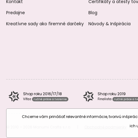
Kontakt
Certifikáty a atesty t
Predajne
Blog
Kreatívne sady ako firemné darčeky
Návody & Inšpirácia
Shop roku 2016/17/18
Shop roku 2019
Víťaz
Finalista
ručné práce a tvorenie
ručné práce a t
Chceme vám prinášať relevantné informácie, tvorivú inšpir
ich
© 2010 – 2026 Manumi Crafts s.r.o.
|
Obchodné podmienky
|