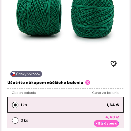
Český výrobok
Ušetrite nákupom väčšieho balenia:
Obsah balenie
Cena za balenie
1 ks
1,64 €
4,40 €
3 ks
-11% úspora