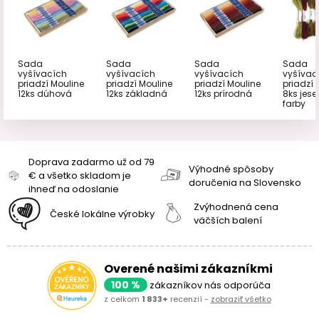
Sada
Sada
Sada
Sada
vyšívacích
vyšívacích
vyšívacích
vyšívac
priadzí Mouline
priadzí Mouline
priadzí Mouline
priadzí 
12ks dúhová
12ks základná
12ks prírodná
8ks jes
farby
Doprava zadarmo už od 79
Výhodné spôsoby
€ a všetko skladom je
doručenia na Slovensko
ihneď na odoslanie
Zvýhodnená cena
České lokálne výrobky
väčších balení
Overené našimi zákazníkmi
100 %
zákazníkov nás odporúča
z celkom
1 833+
recenzií -
zobraziť všetko