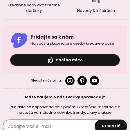
Blog
Kreatívne sady ako firemné
darčeky
Návody & Inšpirácia
Pridajte sa k nám
Najväčšia skupina pre všetky kreatívne duše
Páči sa mi to
Sledujte nás aj na:
Máte záujem o náš tvorivy spravodaj?
Prihláste sa k spravodajcovi plnému kreatívnej inšpirácie a
neutečú vám žiadne novinky, trendy, zľavy a akcie.
Prihlásiť