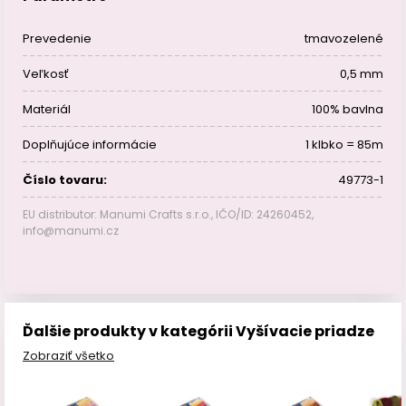
Prevedenie
tmavozelené
Veľkosť
0,5 mm
Materiál
100% bavlna
Doplňujúce informácie
1 klbko = 85m
Číslo tovaru:
49773-1
EU distributor: Manumi Crafts s.r.o., IČO/ID: 24260452,
info@manumi.cz
Ďalšie produkty v kategórii Vyšívacie priadze
Zobraziť všetko