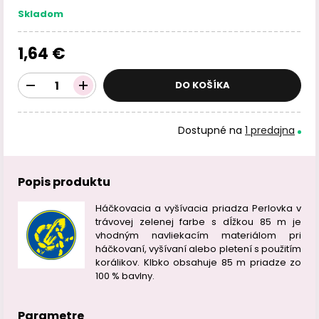
Skladom
1,64 €
DO KOŠÍKA
Dostupné na
1 predajna
Popis produktu
Háčkovacia a vyšívacia priadza Perlovka v
trávovej zelenej farbe s dĺžkou 85 m je
vhodným navliekacím materiálom pri
háčkovaní, vyšívaní alebo pletení s použitím
korálikov. Klbko obsahuje 85 m priadze zo
100 % bavlny.
Parametre