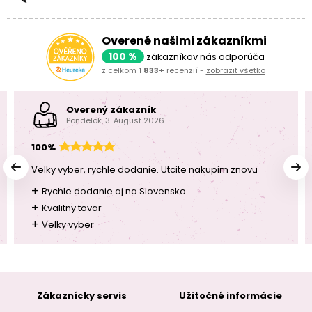
Overené našimi zákazníkmi
100 %
zákazníkov nás odporúča
z celkom
1 833+
recenzií -
zobraziť všetko
Overený zákazník
Pondelok, 3. August 2026
100%
Velky vyber, rychle dodanie. Utcite nakupim znovu
+
Rychle dodanie aj na Slovensko
+
Kvalitny tovar
+
Velky vyber
Zákaznícky servis
Užitočné informácie