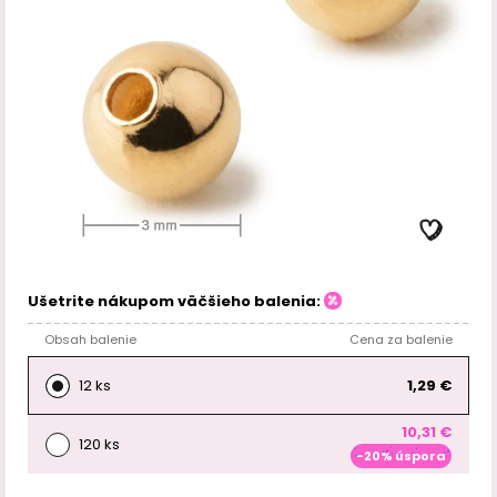
Ušetrite nákupom väčšieho balenia:
Obsah balenie
Cena za balenie
12 ks
1,29 €
10,31 €
120 ks
-20% úspora