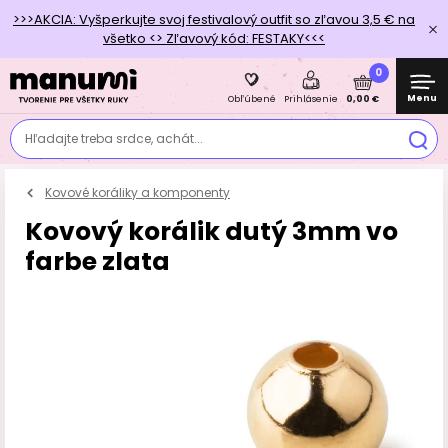
>>>AKCIA: Vyšperkujte svoj festivalový outfit so zľavou 3,5 € na
všetko <> Zľavový kód: FESTAKY<<<
0
Menu
0,00 €
Obľúbené
Prihlásenie
Hľadajte treba srdce, achát...
Kovové koráliky a komponenty
Kovový korálik dutý 3mm vo
farbe zlata