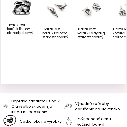
TierraCast
korálik Bunny
TierraCast
TierraCast
TierraC
starostrieborný
korálik Paloma
korálik Ladybug
korálik 
starostrieborný
starostrieborný
starostr
Doprava zadarmo už od 79
Výhodné spôsoby
€ a všetko skladom je
doručenia na Slovensko
ihneď na odoslanie
Zvýhodnená cena
České lokálne výrobky
väčších balení