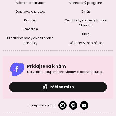
Všetko o nákupe
Vernostný program
Doprava a platba
O nás
Kontakt
Certifikáty a atesty tovaru
Manumi
Predajne
Blog
Kreatívne sady ako firemné
darčeky
Návody & Inšpirácia
Pridajte sa k nám
Najväčšia skupina pre všetky kreatívne duše
Páči sa mi to
Sledujte nás aj na: