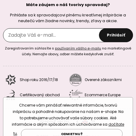
Máte záujem o náš tvorivy spravodaj?
Prihláste sa k spravodajcovi plnému kreatívnej inšpirácie a
neutečú vám žiadne novinky, trendy, zľavy a akcie.
Prihlásiť
Zaregistrovaním súhlasíte s
používaním vášho e-mailu
na marketingové
účely. Nemajte obavy, odber môžete kedykoľvek zrušiť.
Shop roku 2016/17/18
Overené zákazníkmi
Certifikovaný obchod
Ecommerce Europe
Chceme vám prinášať relevantné informácie, tvorivú
inšpiráciu a pohodlné nakupovanie na našom e-shope. Na
to potrebujeme uchovávať vaše súbory cookies. Aké
Prepnúť verziu:
CZ
SK
EU
RO
informácie a akým spôsobom ich uchovávame sa
dočítate
tu
.
ODMIETNUŤ