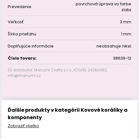
povrchová úprava vo farbe
Prevedenie
zlata
Veľkosť
3 mm
Šírka prieťahu
1 mm
Doplňujúce informácie
neobsahuje nikel
Číslo tovaru:
38639-12
EU distributor: Manumi Crafts s.r.o., IČO/ID: 24260452,
info@manumi.cz
Ďalšie produkty v kategórii Kovové koráliky a
komponenty
Zobraziť všetko