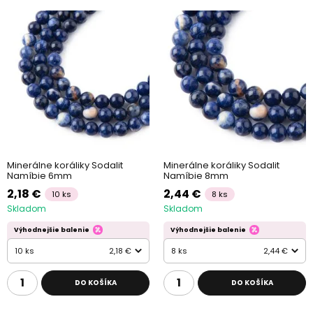
Minerálne koráliky Sodalit
Minerálne koráliky Sodalit
Namíbie 6mm
Namíbie 8mm
2,18 €
2,44 €
10 ks
8 ks
Skladom
Skladom
Výhodnejšie balenie
Výhodnejšie balenie
10 ks
2,18 €
8 ks
2,44 €
DO KOŠÍKA
DO KOŠÍKA