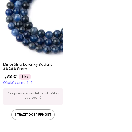
Minerálne koráliky Sodalit
AAAAA 8mm
1,73 €
8 ks
Očakávame 4. 9.
Ľutujeme, ale produkt je aktuálne
vypredaný
STRÁŽIŤ DOSTUPNOST