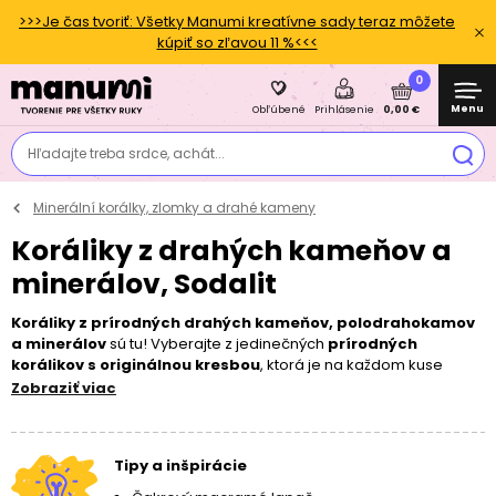
>>>Je čas tvoriť: Všetky Manumi kreatívne sady teraz môžete
kúpiť so zľavou 11 %<<<
0
Menu
0,00 €
Obľúbené
Prihlásenie
Hľadajte treba srdce, achát...
Minerální korálky, zlomky a drahé kameny
Koráliky z drahých kameňov a
minerálov, Sodalit
Koráliky z prírodných drahých kameňov, polodrahokamov
a minerálov
sú tu! Vyberajte z jedinečných
prírodných
korálikov s originálnou kresbou
, ktorá je na každom kuse
individuálna. Poďte si spoločne s nami vyrobiť
energetické
Zobraziť viac
náramky
alebo
ochranné náhrdelníky
. Ako na navliekanie?
Vždy odporúčame na
dvojitú
lycru
a dozdobiť
šatónovými
komponenty
,
príveskami TierraCast
alebo
príveskami zo
Tipy a inšpirácie
striebra
. Keďže ide o prírodný materiál, je nutné pri výrobe
šperku počítať s ľahkou
odchýlkou
veľkosti minerálu, ktorá by