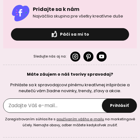
Pridajte sa k nám
Najväčšia skupina pre všetky kreatívne duše
Páči sa mi to
Sledujte nás aj na:
Máte záujem o náš tvorivy spravodaj?
Prihláste sa k spravodajcovi plnému kreatívnej inšpirácie a
neutečú vám žiadne novinky, trendy, zľavy a akcie.
Prihlásiť
Zaregistrovaním súhlasíte s
používaním vášho e-mailu
na marketingové
účely. Nemajte obavy, odber môžete kedykoľvek zrušiť.