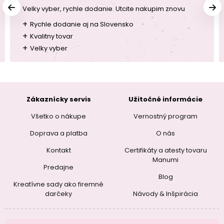
Velky vyber, rychle dodanie. Utcite nakupim znovu
+
Rychle dodanie aj na Slovensko
+
Kvalitny tovar
+
Velky vyber
Zákaznícky servis
Užitočné informácie
Všetko o nákupe
Vernostný program
Doprava a platba
O nás
Kontakt
Certifikáty a atesty tovaru
Manumi
Predajne
Blog
Kreatívne sady ako firemné
darčeky
Návody & Inšpirácia