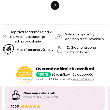
1
Doprava zadarmo už od 79
Výhodné spôsoby
€ a všetko skladom je
doručenia na Slovensko
ihneď na odoslanie
Zvýhodnená cena
České lokálne výrobky
väčších balení
Overené našimi zákazníkmi
100 %
zákazníkov nás odporúča
z celkom
1 833+
recenzií -
zobraziť všetko
Overený zákazník
Pondelok, 3. August 2026
100%