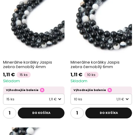
Minerálne koráliky Jaspis
Minerálne koráliky Jaspis
zebra černobílý 4mm
zebra černobílý 6mm
1,11 €
1,11 €
15 ks
10 ks
Skladom
Skladom
Výhodnejšie balenie
Výhodnejšie balenie
15 ks
1,11 €
10 ks
1,11 €
DO KOŠÍKA
DO KOŠÍKA