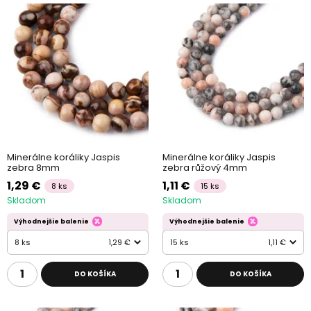
Minerálne koráliky Jaspis
Minerálne koráliky Jaspis
zebra 8mm
zebra růžový 4mm
1,29 €
1,11 €
8 ks
15 ks
Skladom
Skladom
Výhodnejšie balenie
Výhodnejšie balenie
8 ks
1,29 €
15 ks
1,11 €
DO KOŠÍKA
DO KOŠÍKA