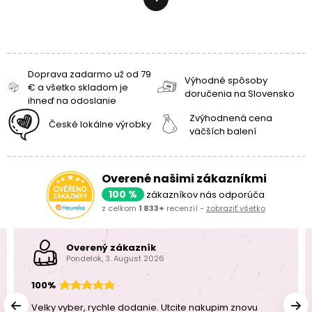
Doprava zadarmo už od 79
Výhodné spôsoby
€ a všetko skladom je
doručenia na Slovensko
ihneď na odoslanie
Zvýhodnená cena
České lokálne výrobky
väčších balení
Overené našimi zákazníkmi
100 %
zákazníkov nás odporúča
z celkom
1 833+
recenzií -
zobraziť všetko
Overený zákazník
Pondelok, 3. August 2026
100%
Velky vyber, rychle dodanie. Utcite nakupim znovu