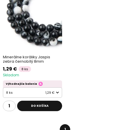
Minerálne koráliky Jaspis
zebra černobílý 8mm
1,29 €
8 ks
Skladom
Výhodnejšie balenie
8 ks
1,29 €
DO KOŠÍKA
1