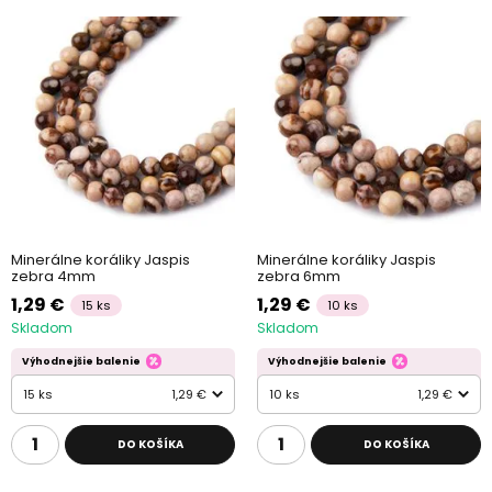
Minerálne koráliky Jaspis
Minerálne koráliky Jaspis
zebra 4mm
zebra 6mm
1,29 €
1,29 €
15 ks
10 ks
Skladom
Skladom
Výhodnejšie balenie
Výhodnejšie balenie
15 ks
1,29 €
10 ks
1,29 €
DO KOŠÍKA
DO KOŠÍKA