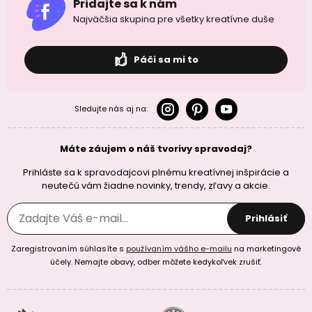
Pridajte sa k nám
Najväčšia skupina pre všetky kreatívne duše
Páči sa mi to
Sledujte nás aj na:
Máte záujem o náš tvorivy spravodaj?
Prihláste sa k spravodajcovi plnému kreatívnej inšpirácie a
neutečú vám žiadne novinky, trendy, zľavy a akcie.
Prihlásiť
Zaregistrovaním súhlasíte s
používaním vášho e-mailu
na marketingové
účely. Nemajte obavy, odber môžete kedykoľvek zrušiť.