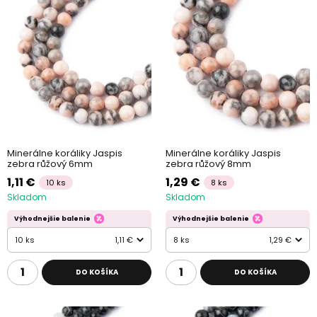
Minerálne koráliky Jaspis
Minerálne koráliky Jaspis
zebra růžový 6mm
zebra růžový 8mm
1,11 €
1,29 €
10 ks
8 ks
Skladom
Skladom
Výhodnejšie balenie
Výhodnejšie balenie
10 ks
1,11 €
8 ks
1,29 €
DO KOŠÍKA
DO KOŠÍKA