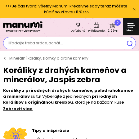
>>>Je čas tvoriť: Všetky Manumi kreatívne sady teraz môžete
kúpiť so zľavou 11 %<<<
0
Menu
0,00 €
Obľúbené
Prihlásenie
Hľadajte treba srdce, achát...
Minerální korálky, zlomky a drahé kameny
Koráliky z drahých kameňov a
minerálov, Jaspis zebra
Koráliky z prírodných drahých kameňov, polodrahokamov
a minerálov
sú tu! Vyberajte z jedinečných
prírodných
korálikov s originálnou kresbou
, ktorá je na každom kuse
individuálna. Poďte si spoločne s nami vyrobiť
energetické
Zobraziť viac
náramky
alebo
ochranné náhrdelníky
. Ako na navliekanie?
Vždy odporúčame na
dvojitú
lycru
a dozdobiť
šatónovými
komponenty
,
príveskami TierraCast
alebo
príveskami zo
Tipy a inšpirácie
striebra
. Keďže ide o prírodný materiál, je nutné pri výrobe
šperku počítať s ľahkou
odchýlkou
veľkosti minerálu, ktorá by