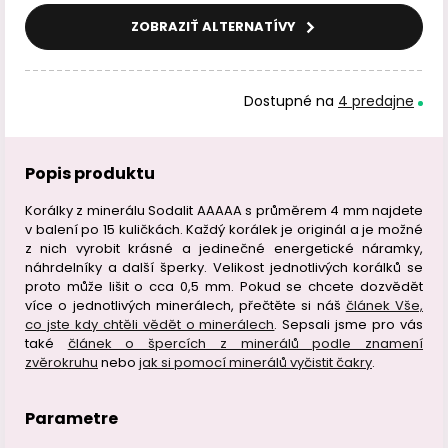
ZOBRAZIŤ ALTERNATÍVY
Dostupné na
4 predajne
Popis produktu
Korálky z minerálu Sodalit AAAAA s průměrem 4 mm najdete
v balení po 15 kuličkách. Každý korálek je originál a je možné
z nich vyrobit krásné a jedinečné energetické náramky,
náhrdelníky a další šperky. Velikost jednotlivých korálků se
proto může lišit o cca 0,5 mm. Pokud se chcete dozvědět
více o jednotlivých minerálech, přečtěte si náš
článek Vše,
co jste kdy chtěli vědět o minerálech
. Sepsali jsme pro vás
také
článek o špercích z minerálů podle znamení
zvěrokruhu
nebo
jak si pomocí minerálů vyčistit čakry
.
Parametre