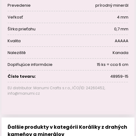
Prevedenie
prírodný minerál
Veľkosť
4 mm
Šírka prieťahu
0,7 mm
Kvalita
AAAAA
Naleziště
Kanada
Doplňujúce informácie
15 ks = cca 6 cm
Číslo tovaru:
48959-15
EU distributor: Manumi Crafts s.r.o., IČO/ID: 24260452,
info@manumi.cz
Ďalšie produkty v kategórii Koráliky z drahých
kameňov a minerálov