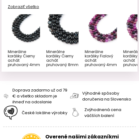
Zobraziť všetko
Minerálne
Minerálne
Minerálne
Minerál
koráliky Čierny
koráliky Čierny
koráliky Fialový
koráliky
achát
achát
achát
achát
pruhovaný 4mm
pruhovaný 8mm
pruhovaný 4mm
pruhov
Doprava zadarmo už od 79
Výhodné spôsoby
€ a všetko skladom je
doručenia na Slovensko
ihneď na odoslanie
Zvýhodnená cena
České lokálne výrobky
väčších balení
Overené našimi zákazníkmi