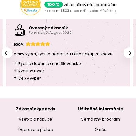
100 %
zákazníkov nás odporúča
z celkom
1 833+
recenzií -
zobraziť všetko
Overený zákazník
Pondelok, 3. August 2026
100%
Velky vyber, rychle dodanie. Utcite nakupim znovu
+
Rychle dodanie aj na Slovensko
+
Kvalitny tovar
+
Velky vyber
Zákaznícky servis
Užitočné informácie
Všetko o nákupe
Vernostný program
Doprava a platba
O nás