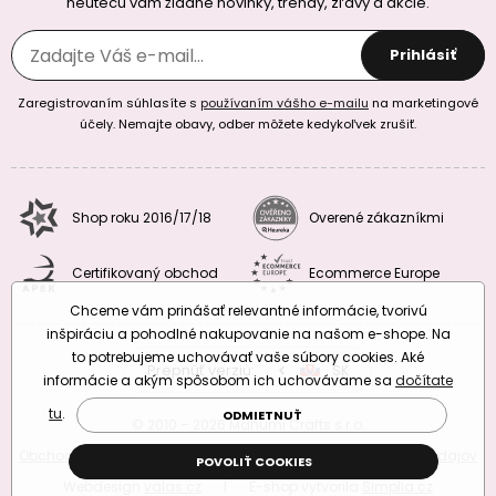
neutečú vám žiadne novinky, trendy, zľavy a akcie.
Prihlásiť
Zaregistrovaním súhlasíte s
používaním vášho e-mailu
na marketingové
účely. Nemajte obavy, odber môžete kedykoľvek zrušiť.
Shop roku 2016/17/18
Overené zákazníkmi
Certifikovaný obchod
Ecommerce Europe
Chceme vám prinášať relevantné informácie, tvorivú
inšpiráciu a pohodlné nakupovanie na našom e-shope. Na
to potrebujeme uchovávať vaše súbory cookies. Aké
Prepnúť verziu:
CZ
SK
EU
RO
informácie a akým spôsobom ich uchovávame sa
dočítate
tu
.
ODMIETNUŤ
© 2010 – 2026 Manumi Crafts s.r.o.
Obchodné podmienky
|
Podmienky ochrany osobných údajov
POVOLIŤ COOKIES
Webdesign
valas.cz
|
E-shop vytvorila
Simplia.cz