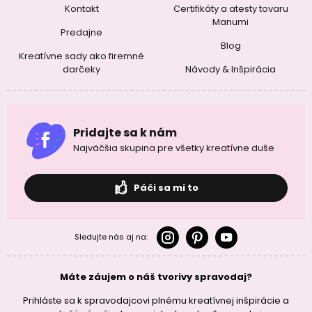
Kontakt
Certifikáty a atesty tovaru
Manumi
Predajne
Blog
Kreatívne sady ako firemné
darčeky
Návody & Inšpirácia
Pridajte sa k nám
Najväčšia skupina pre všetky kreatívne duše
Páči sa mi to
Sledujte nás aj na:
Máte záujem o náš tvorivy spravodaj?
Prihláste sa k spravodajcovi plnému kreatívnej inšpirácie a