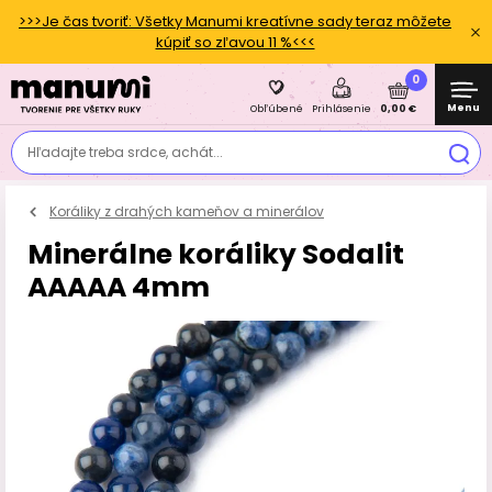
>>>Je čas tvoriť: Všetky Manumi kreatívne sady teraz môžete
kúpiť so zľavou 11 %<<<
0
Menu
0,00 €
Obľúbené
Prihlásenie
Hľadajte treba srdce, achát...
Koráliky z drahých kameňov a minerálov
Minerálne koráliky Sodalit
AAAAA 4mm