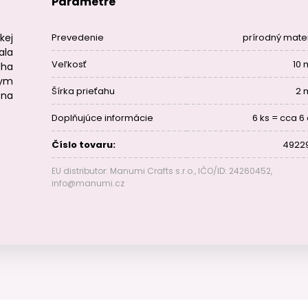
Parametre
kej
Prevedenie
prírodný mater
ala
Veľkosť
10
dha
nym
Šírka prieťahu
2
 na
Doplňujúce informácie
6 ks = cca 6
Číslo tovaru:
4922
EU distributor: Manumi Crafts s.r.o., IČO/ID: 24260452,
info@manumi.cz