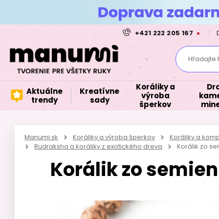
+421 222 205 167
Hľadajte 
Koráliky a
Dr
Aktuálne
Kreatívne
výroba
kame
trendy
sady
šperkov
mine
Manumi.sk
Koráliky a výroba šperkov
Koráliky a kom
Rudraksha a koráliky z exotického dreva
Korálik zo s
Korálik zo semie