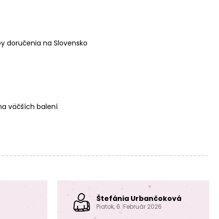
Korálik z
Korálik z
červeného
červeného
santalového
santalového
y doručenia na Slovensko
dreva 4mm
dreva 6mm
a väčších balení
Korálik z
Korálik z bieleho
červeného
santalového
santalového
dreva 4mm
dreva 8mm
Štefánia Urbančoková
Piatok, 6. Február 2026