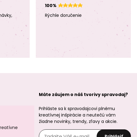
100%
Korálik z bieleho
Korálik z bieleho
santalového
santalového
návky,
Rýchle doručenie
dreva 6mm
dreva 8mm
Korálik z
Korálik z
palisandrového
ebenového dreva
dreva 8mm
6mm
Máte záujem o náš tvorivy spravodaj?
Prihláste sa k spravodajcovi plnému
kreatívnej inšpirácie a neutečú vám
žiadne novinky, trendy, zľavy a akcie.
kreatívne
Korálik z
Korálik zo
ebenového dreva
semienka Bodhi
Prihlásiť