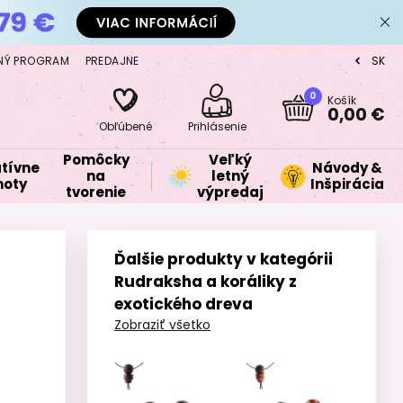
NÝ PROGRAM
PREDAJNE
SK
CZ
0
Košík
0,00 €
Obľúbené
Prihlásenie
Pomôcky
Veľký
tívne
Návody &
na
letný
oty
Inšpirácia
tvorenie
výpredaj
Ďalšie produkty v kategórii
Rudraksha a koráliky z
exotického dreva
Zobraziť všetko