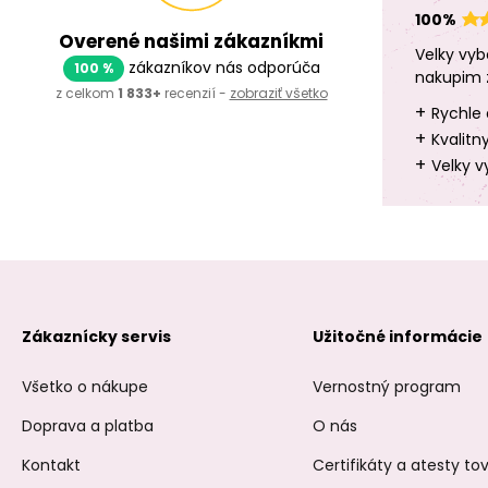
100%
Overené našimi zákazníkmi
Velky vyb
zákazníkov nás odporúča
100 %
nakupim 
z celkom
1 833+
recenzií -
zobraziť všetko
+
Rychle 
+
Kvalitn
+
Velky v
Zákaznícky servis
Užitočné informácie
Všetko o nákupe
Vernostný program
Doprava a platba
O nás
Kontakt
Certifikáty a atesty t