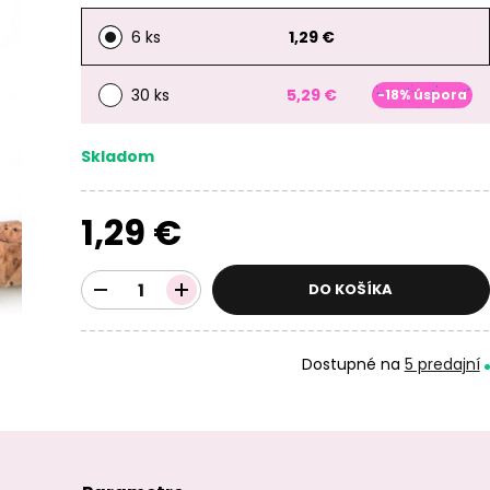
6 ks
1,29 €
30 ks
5,29 €
-18% úspora
Skladom
1,29 €
DO KOŠÍKA
Dostupné na
5 predajní