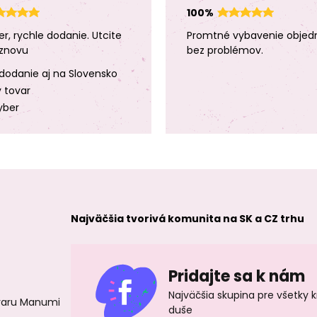
100%
er, rychle dodanie. Utcite
Promtné vybavenie objed
znovu
bez problémov.
dodanie aj na Slovensko
y tovar
yber
Najväčšia tvorivá komunita na SK a CZ trhu
Pridajte sa k nám
Najväčšia skupina pre všetky 
ovaru Manumi
duše