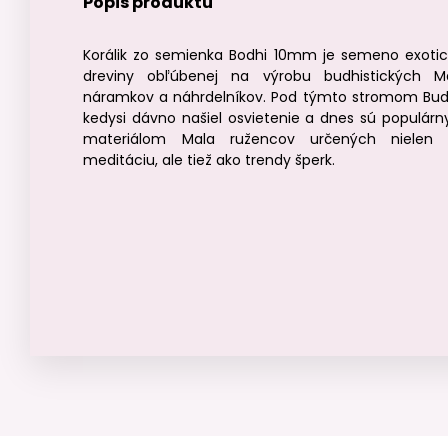
Popis produktu
Korálik zo semienka Bodhi 10mm je semeno exotic
dreviny obľúbenej na výrobu budhistických M
náramkov a náhrdelníkov. Pod týmto stromom Bu
kedysi dávno našiel osvietenie a dnes sú populár
materiálom Mala ružencov určených nielen
meditáciu, ale tiež ako trendy šperk.