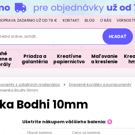
DOPRAVA ZADARMO UŽ OD 79 €
KONTAKT
BLOG
O NÁS
VERNOST
treba srdce, achát...
HĽADAŤ
ahé
Priadza a
Kreatívne
Maľovanie
Krea
ne a
galantéria
papiernictvo
a kreslenie
hm
rály
ponenty z ostatných materiálov
Drevené koráliky a komponenty
emienka Bodhi 10mm
nka Bodhi 10mm
Ušetrite nákupom väčšieho balenia:
Obsah balenie
Cena za balenie