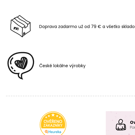
Doprava zadarmo už od 79 € a všetko sklado
České lokálne výrobky
O
Po