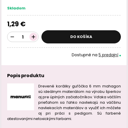
Skladom
1,29 €
DO KOŠÍKA
Dostupné na
5 predajní
Popis produktu
Drevené koráliky guľôčka 6 mm mahagon
sú ideálnym materiálom na výrobu šperkov
aj pre úplných začiatočníkov. Vďaka väčším
prieťahom sa ľahko navliekajú na väčšinu
navliekacích materiálov a využiť ich môžete
aj pri práci s pedigom. Sú farbené
atestovanými netoxickými farbami.