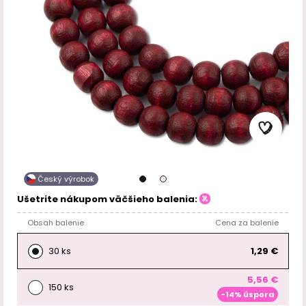
Český výrobok
Ušetrite nákupom väčšieho balenia:
Obsah balenie
Cena za balenie
30 ks
1,29 €
5,56 €
150 ks
-14% úspora