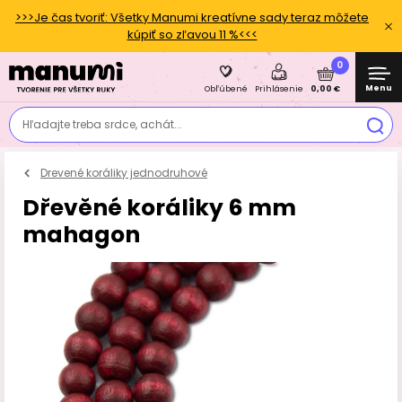
>>>Je čas tvoriť: Všetky Manumi kreatívne sady teraz môžete
kúpiť so zľavou 11 %<<<
0
Menu
0,00 €
Obľúbené
Prihlásenie
Hľadajte treba srdce, achát...
Drevené koráliky jednodruhové
Dřevěné koráliky 6 mm
mahagon