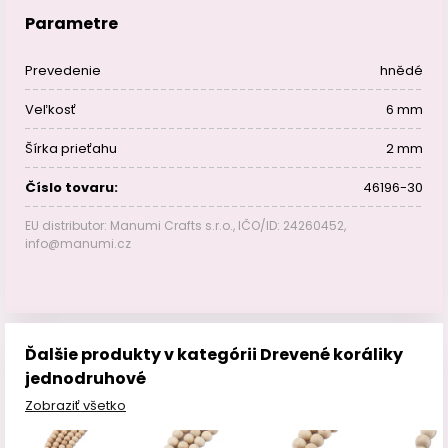
Parametre
Prevedenie
hnědé
Veľkosť
6 mm
Šírka prieťahu
2 mm
Číslo tovaru:
46196-30
EU distributor: Manumi Crafts s.r.o., IČO/ID: 24260452,
info@manumi.cz
Ďalšie produkty v kategórii Drevené koráliky
jednodruhové
Zobraziť všetko