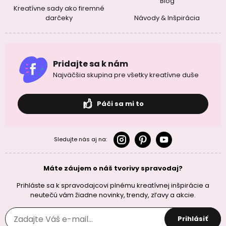
Blog
Kreatívne sady ako firemné
darčeky
Návody & Inšpirácia
Pridajte sa k nám
Najväčšia skupina pre všetky kreatívne duše
Páči sa mi to
Sledujte nás aj na:
Máte záujem o náš tvorivy spravodaj?
Prihláste sa k spravodajcovi plnému kreatívnej inšpirácie a
neutečú vám žiadne novinky, trendy, zľavy a akcie.
Prihlásiť