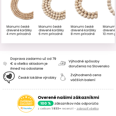
Manumi české
Manumi české
Manumi české
Manumi
drevené koráliky
drevené koráliky
drevené koráliky
drevené 
4 mm prírodná
6 mm prírodné
8 mm prírodné
10 mm p
Doprava zadarmo už od 79
Výhodné spôsoby
€ a všetko skladom je
doručenia na Slovensko
ihneď na odoslanie
Zvýhodnená cena
České lokálne výrobky
väčších balení
Overené našimi zákazníkmi
100 %
zákazníkov nás odporúča
z celkom
1 833+
recenzií -
zobraziť všetko