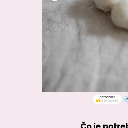
náročnosť
Čo je potr