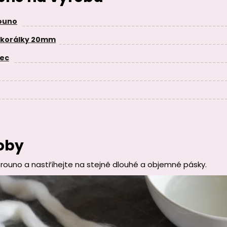
rouno
 korálky 20mm
pec
oby
rouno a nastříhejte na stejně dlouhé a objemné pásky.