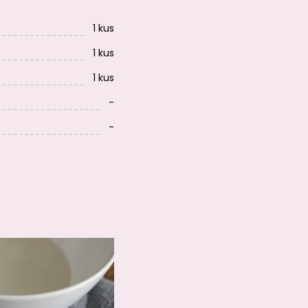
1 kus
1 kus
1 kus
-
-