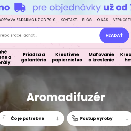
DOPRAVA ZADARMO UŽ OD 79 €
KONTAKT
BLOG
O NÁS
VERNOST
treba srdce, achát...
HĽADAŤ
ahé
Priadza a
Kreatívne
Maľovanie
Krea
ne a
galantéria
papiernictvo
a kreslenie
hm
rály
Aromadifuzér
Čo je potrebné
Postup výroby