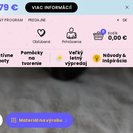
NÝ PROGRAM
PREDAJNE
SK
CZ
0
Košík
0,00 €
Obľúbené
Prihlásenie
Pomôcky
Veľký
tívne
Návody &
na
letný
oty
Inšpirácia
tvorenie
výpredaj
Materiál na výrobu