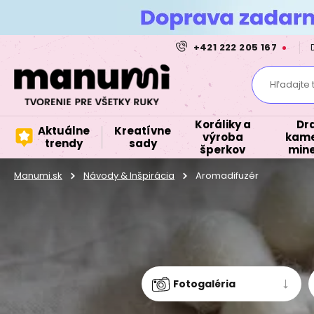
+421 222 205 167
Hľadajte 
Koráliky a
Dr
Aktuálne
Kreatívne
výroba
kame
trendy
sady
šperkov
mine
Manumi.sk
Návody & Inšpirácia
Aromadifuzér
Fotogaléria