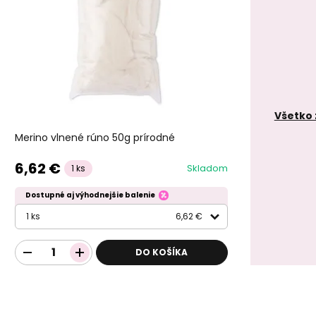
Všetko 
Merino vlnené rúno 50g prírodné
6,62 €
Skladom
1 ks
Dostupné aj výhodnejšie balenie
1 ks
6,62 €
DO KOŠÍKA