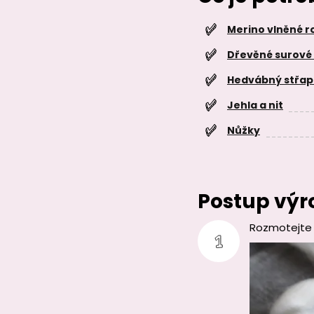
Merino vlněné 
Dřevěné surové
Hedvábný střa
Jehla a nit
Nůžky
Postup výr
Rozmotejte 