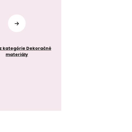
z kategórie Dekoračné
materiály