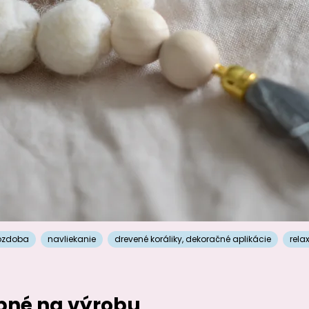
ozdoba
navliekanie
drevené koráliky
,
dekoračné aplikácie
rela
ebné na výrobu