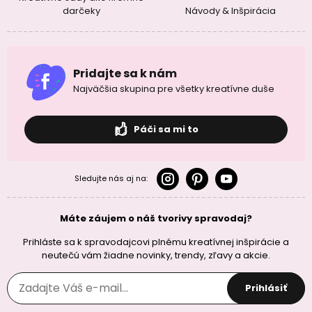
darčeky
Návody & Inšpirácia
Pridajte sa k nám
Najväčšia skupina pre všetky kreatívne duše
Páči sa mi to
Sledujte nás aj na:
Máte záujem o náš tvorivy spravodaj?
Prihláste sa k spravodajcovi plnému kreatívnej inšpirácie a
neutečú vám žiadne novinky, trendy, zľavy a akcie.
Prihlásiť