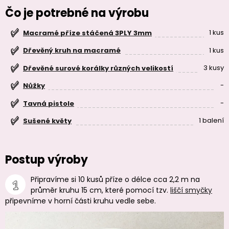
Čo je potrebné na výrobu
1 kus
Macramé příze stáčená 3PLY 3mm
1 kus
Dřevěný kruh na macramé
3 kusy
Dřevěné surové korálky různých velikostí
-
Nůžky
-
Tavná pistole
1 balení
Sušené květy
Postup výroby
Připravíme si 10 kusů příze o délce cca 2,2 m na
průměr kruhu 15 cm, které pomocí tzv.
liščí smyčky
připevníme v horní části kruhu vedle sebe.