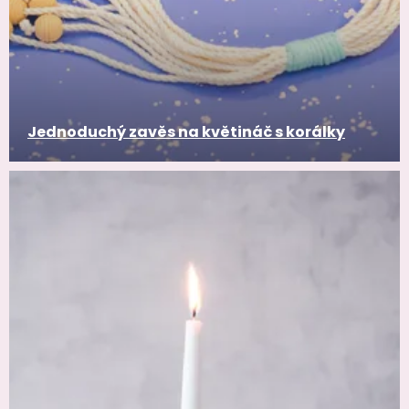
Jednoduchý zavěs na květináč s korálky