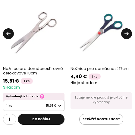
Nožnice pre domácnosť rovné
Nožnice pre domácnosť 17cm
celokovové 18cm
4,40 €
1 ks
15,51 €
1 ks
Nie je skladom
Skladom
Výhodnejšie balenie
Ľutujeme, ale produkt je aktuálne
vypredaný
1 ks
15,51 €
DO KOŠÍKA
STRÁŽIŤ DOSTUPNOST