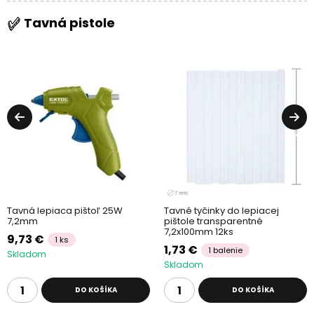
Tavná pistole
Tavná lepiaca pištoľ 25W
Tavné tyčinky do lepiacej
7,2mm
pištole transparentné
7,2x100mm 12ks
9,73 €
1 ks
1,73 €
1 balenie
Skladom
Skladom
DO KOŠÍKA
DO KOŠÍKA