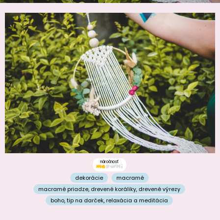
náročnosť
dekorácie
macramé
macramé priadze
,
drevené koráliky
,
drevené výrezy
boho
,
tip na darček
,
relaxácia a meditácia