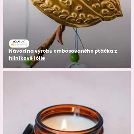
náročnosť
Návod na výrobu embosovaného ptáčka z
hliníkové fólie