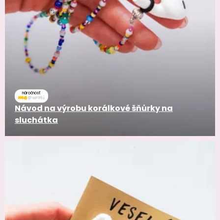
náročnosť
Návod na výrobu korálkové šňůrky na
sluchátka