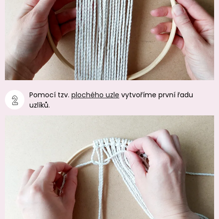
Pomocí tzv.
plochého uzle
vytvoříme první řadu
uzlíků.