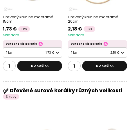
Drevený kruh na macramé
Drevený kruh na macramé
15cm
20cm
1,73 €
2,18 €
1 ks
1 ks
Skladom
Skladom
Výhodnejšie balenie
Výhodnejšie balenie
1 ks
1,73 €
1 ks
2,18 €
DO KOŠÍKA
DO KOŠÍKA
Dřevěné surové korálky různých velikostí
3 kusy