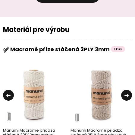
Materiál pre výrobu
Macramé příze stáčená 3PLY 3mm
1 kus
Manumi Macramé priadza
Manumi Macramé priadza
stáčaná 3PLY 3mm natural
stočená 3PLY 3mm piesková