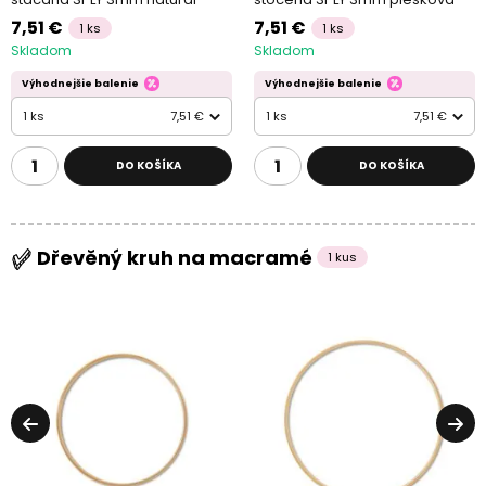
7,51 €
7,51 €
1 ks
1 ks
Skladom
Skladom
Výhodnejšie balenie
Výhodnejšie balenie
1 ks
7,51 €
1 ks
7,51 €
DO KOŠÍKA
DO KOŠÍKA
Dřevěný kruh na macramé
1 kus