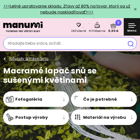
>>>Letné upratovanie skladu: Zľavy až 80% na tovar, ktorý sa už
nebude naskladňovať!<<<
0
Menu
0,00 €
Obľúbené
Prihlásenie
Hľadajte treba srdce, achát...
Návody & Inšpirácia
Macramé lapač snů se
sušenými květinami
Fotogaléria
Čo je potrebné
Postup výroby
Materiál na výrobu