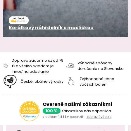
náročnosť
Korálkový náhrdelník s mašličkou
Doprava zadarmo už od 79
Výhodné spôsoby
€ a všetko skladom je
doručenia na Slovensko
ihneď na odoslanie
Zvýhodnená cena
České lokálne výrobky
väčších balení
Overené našimi zákazníkmi
100 %
zákazníkov nás odporúča
z celkom
1 833+
recenzií -
zobraziť všetko