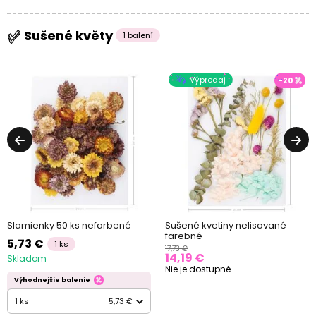
Sušené květy
1 balení
Výpredaj
-20
Slamienky 50 ks nefarbené
Sušené kvetiny nelisované
farebné
5,73 €
1 ks
17,73 €
14,19 €
Skladom
Nie je dostupné
Výhodnejšie balenie
1 ks
5,73 €