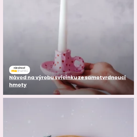
náročnosť
Návod na výrobu svícínku ze samotvrdnoucí
hmoty