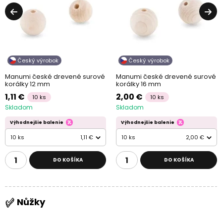
Český výrobok
Český výrobok
Manumi české drevené surové
Manumi české drevené surové
korálky 12 mm
korálky 16 mm
1,11 €
2,00 €
10 ks
10 ks
Skladom
Skladom
Výhodnejšie balenie
Výhodnejšie balenie
10 ks
1,11 €
10 ks
2,00 €
DO KOŠÍKA
DO KOŠÍKA
Nůžky