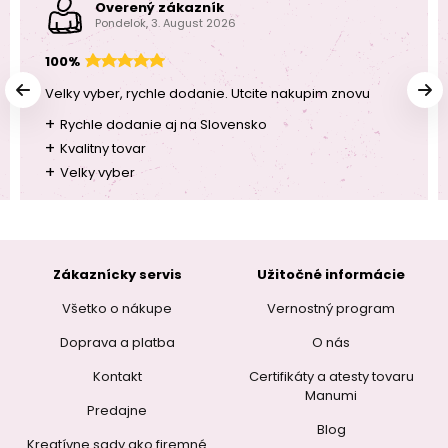
Overený zákazník
Pondelok, 3. August 2026
100%
Velky vyber, rychle dodanie. Utcite nakupim znovu
+
Rychle dodanie aj na Slovensko
+
Kvalitny tovar
+
Velky vyber
Zákaznícky servis
Užitočné informácie
Všetko o nákupe
Vernostný program
Doprava a platba
O nás
Kontakt
Certifikáty a atesty tovaru
Manumi
Predajne
Blog
Kreatívne sady ako firemné