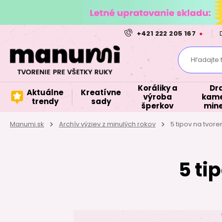
+421 222 205 167
Hľadajte 
Koráliky a
Dr
Aktuálne
Kreatívne
výroba
kame
trendy
sady
šperkov
mine
Manumi.sk
Archív výziev z minulých rokov
5 tipov na tvoren
5 ti