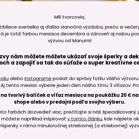
Milí tvorcovia,
rbliece svetielka aj ďalšia vianočná výzdoba, prečo si večery
tá je totiž farbou mesiaca decembra a zároveň aj našou p
výzvou od Manumi!
ýzvy nám môžete môžete ukázať svoje šperky a dek
och a zapojiť sa tak do súťaže o super kreatívne c
ooku
alebo
Instagrame
poslať do správy fotku vášho výtvoru
 Aj tento mesiac vyberie jeden člen nášho tímu 3 víťazov. Pr
 na tvorivý balíček a víťaz mesiaca na poukážku 20 € 
shope alebo v predajni podľa svojho výberu.
to farbách dozvedieť viac, prečítajte si náš špecializovaný
 môžete napríklad inšpirovať
v tomto článku
, kde nájdete o
ríspevky v rámci minuloročnej striebornej (a striebornej) výzv