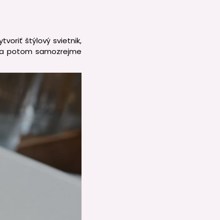
voriť štýlový svietnik,
ej a potom samozrejme