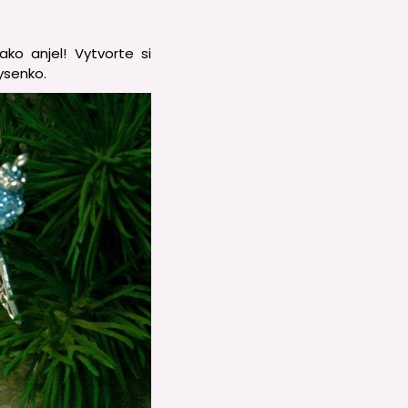
ko anjel! Vytvorte si
ysenko.