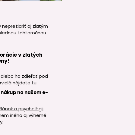
 neprežiariť aj zlatým
oslednou tohtoročnou
orácie v zlatých
eny!
 alebo ho zdieľať pod
avidlá nájdete
tu
.
na nákup na našom e-
článok o psychológii
krem iného aj výherné
y.