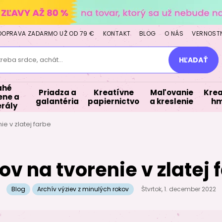
DOPRAVA ZADARMO UŽ OD 79 €
KONTAKT
BLOG
O NÁS
VERNOST
treba srdce, achát...
HĽADAŤ
ahé
Priadza a
Kreatívne
Maľovanie
Krea
ne a
galantéria
papiernictvo
a kreslenie
hm
rály
ie v zlatej farbe
pov na tvorenie v zlatej 
Blog
Archív výziev z minulých rokov
Štvrtok, 1. december 2022