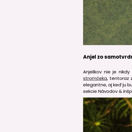
Anjel zo samotvrd
Anjelikov nie je nikd
stromčeka
, tentoraz
elegantne, aj keď ju b
sekcie Návodov & inšp