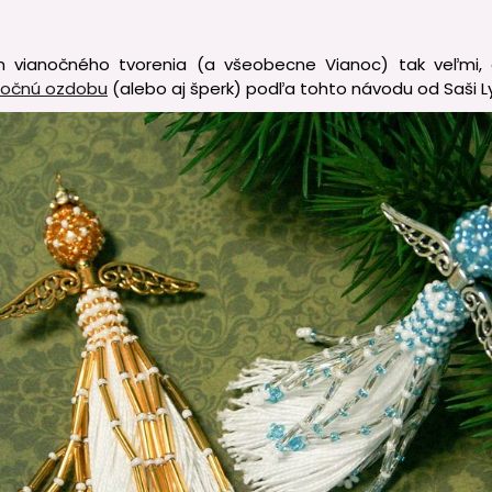
vianočného tvorenia (a všeobecne Vianoc) tak veľmi, a
anočnú ozdobu
(alebo aj šperk) podľa tohto návodu od Saši L