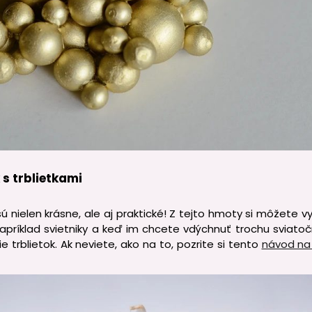
 s trblietkami
ú nielen krásne, ale aj praktické! Z tejto hmoty si môžete v
napríklad svietniky a keď im chcete vdýchnuť trochu sviato
 trblietok. Ak neviete, ako na to, pozrite si tento
návod na 