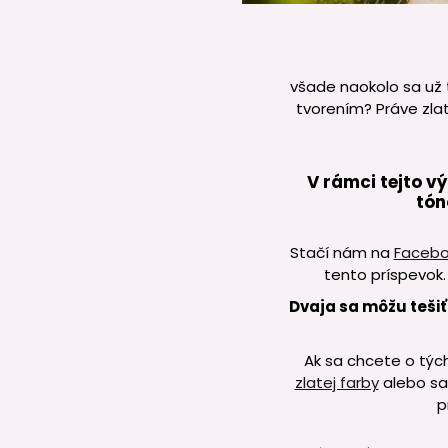
všade naokolo sa už t
tvorením? Práve zla
V rámci tejto v
tón
Stačí nám na
Faceb
tento príspevok.
Dvaja sa môžu tešiť
Ak sa chcete o tých
zlatej farby
alebo sa
p