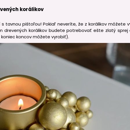
revených korálikov
í s tavnou pištoľou! Pokiaľ neveríte, že z korálikov môžete vyt
m drevených korálikov budete potrebovať ešte zlatý spr
si koniec koncov môžete vyrobiť).