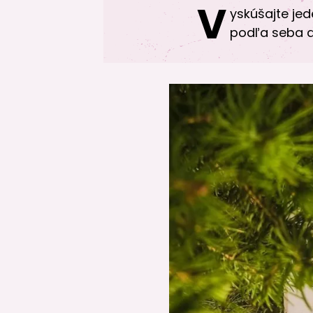
V
yskúšajte jed
podľa seba a