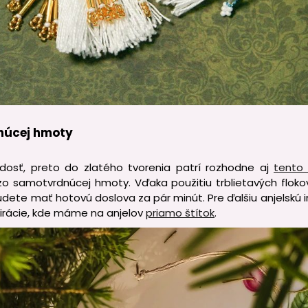
núcej hmoty
y dosť, preto do zlatého tvorenia patrí rozhodne aj
tento
 zo samotvrdnúcej hmoty. Vďaka použitiu trblietavých flok
udete mať hotovú doslova za pár minút. Pre ďalšiu anjelskú i
irácie, kde máme na anjelov
priamo štítok
.