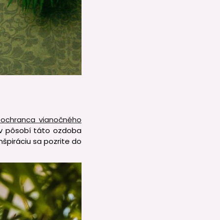
 ochranca vianočného
ov pôsobí táto ozdoba
nšpiráciu sa pozrite do