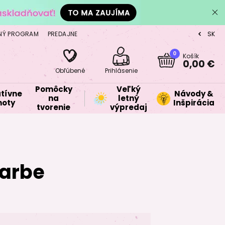
NÝ PROGRAM
PREDAJNE
SK
CZ
0
Košík
0,00 €
Obľúbené
Prihlásenie
Pomôcky
Veľký
tívne
Návody &
na
letný
oty
Inšpirácia
tvorenie
výpredaj
farbe