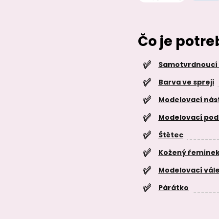
Čo je potr
Samotvrdnoucí
Barva ve spreji
Modelovací nás
Modelovací pod
Štětec
Kožený řemínek
Modelovací vál
Párátko