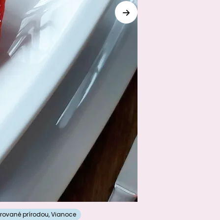
irované prírodou
,
Vianoce