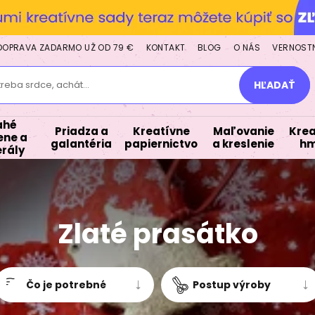
DOPRAVA ZADARMO UŽ OD 79 €
KONTAKT
BLOG
O NÁS
VERNOST
treba srdce, achát...
HĽADAŤ
ahé
Priadza a
Kreatívne
Maľovanie
Krea
ne a
galantéria
papiernictvo
a kreslenie
hm
rály
Zlaté prasátko
Čo je potrebné
Postup výroby