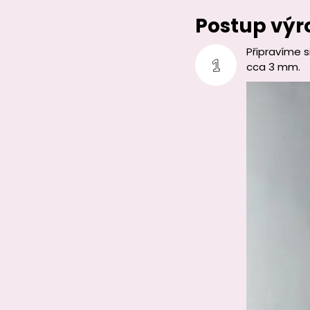
Postup výr
Připravíme 
cca 3 mm.