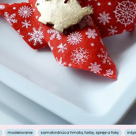
modelovanie
samotvrdnúca hmota
,
farby, spreje a fixky
inšp