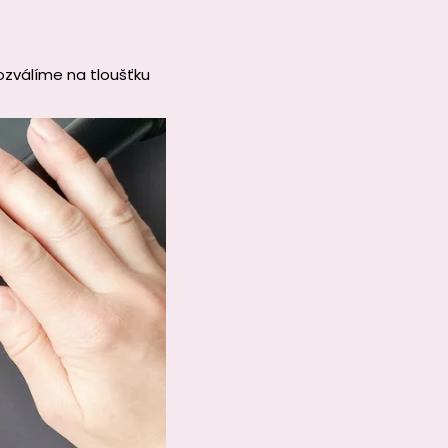
ozválíme na tloušťku