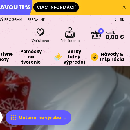
NÝ PROGRAM
PREDAJNE
SK
CZ
0
Košík
0,00 €
Obľúbené
Prihlásenie
Pomôcky
Veľký
tívne
Návody &
na
letný
oty
Inšpirácia
tvorenie
výpredaj
Materiál na výrobu