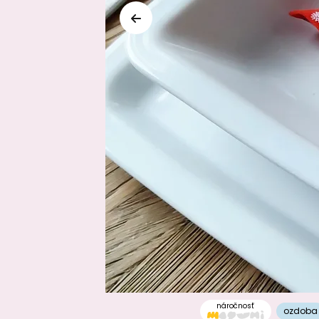
náročnosť
ozdoba