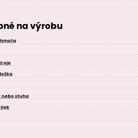
ebné na výrobu
 hmota
troje
ložka
 nebo stuha
eček