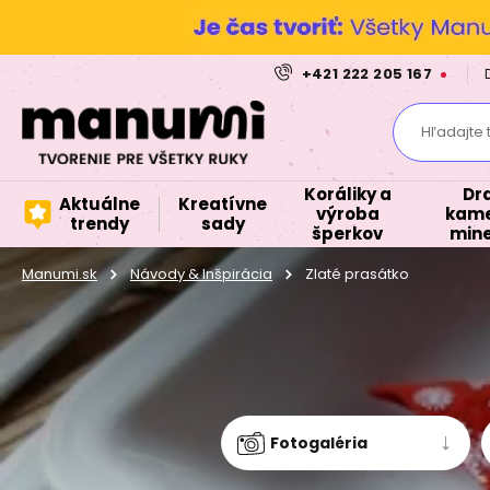
+421 222 205 167
Hľadajte 
Koráliky a
Dr
Aktuálne
Kreatívne
výroba
kame
trendy
sady
šperkov
mine
Manumi.sk
Návody & Inšpirácia
Zlaté prasátko
Fotogaléria