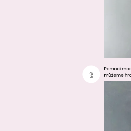
Pomocí mode
můžeme hran