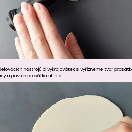
lovacích nástrojů či vykrajovátek si vyřízneme tvar prasát
y a povrch prasátka uhladit.