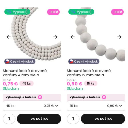
Výpredaj
Výpredaj
-30
-30
Český výrobok
Český výrobok
Manumi české drevené
Manumi české drevené
koráliky 4 mm biela
koráliky 12 mm biela
1,07 €
1,29 €
0,75 €
0,90 €
45 ks
15 ks
Skladom
Skladom
Výhodnejšie balenie
Výhodnejšie balenie
45 ks
0,75 €
15 ks
0,90 €
DO KOŠÍKA
DO KOŠÍKA