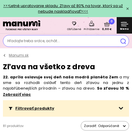
>>>Letné upratovanie skladu: Zľavy až 80% na tovar, ktorý sa už
nebude naskladňovať!<<<
0
Menu
0,00 €
Obľúbené
Prihlásenie
Hľadajte treba srdce, achát...
Manumi.sk
Zľava na všetko z dreva
22. apríla oslavuje svoj deň naša modrá planéta Zem
a my
sme sa rozhodli osláviť tento deň zľavou na jednu z
najobľúbenejších prírodnín – zľavou na drevo.
So zľavou 10 %
môžete od 20. 4. do 24. 4. nakúpiť drevené koráliky, výrezy,
Zobraziť viac
hryzadlá, macramé tyče alebo dekoračné predmety a
mnoho ďalšieho!
Inšpiráciu na tvorenie s drevenými
Filtrovať produkty
komponentmi nájdete aj v sekcii
Návodov a inšpirácie
pod filtry
materiálov z dreva
alebo v tomto článku, kde sme pre vás spísali
10 tipov na DIY projekty s drevenými komponentmi
, do ktorých sa
81 produktov
Zoradiť:
Odporúčané
môžete pustiť.