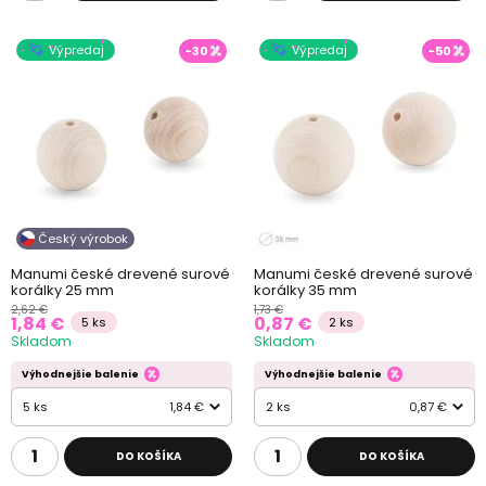
Výpredaj
Výpredaj
-30
-50
Český výrobok
Manumi české drevené surové
Manumi české drevené surové
korálky 25 mm
korálky 35 mm
2,62 €
1,73 €
1,84 €
0,87 €
5 ks
2 ks
Skladom
Skladom
Výhodnejšie balenie
Výhodnejšie balenie
5 ks
1,84 €
2 ks
0,87 €
DO KOŠÍKA
DO KOŠÍKA