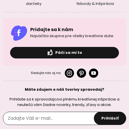
darčeky
Návody & Inšpirácia
Pridajte sa k nám
Najväčšia skupina pre všetky kreatívne duše
Páči sa mi to
Sledujte nás aj na:
Máte záujem o náš tvorivy spravodaj?
Prihláste sa k spravodajcovi plnému kreatívnej inšpirácie a
neutečú vám žiadne novinky, trendy, zľavy a akcie.
Prihlásiť