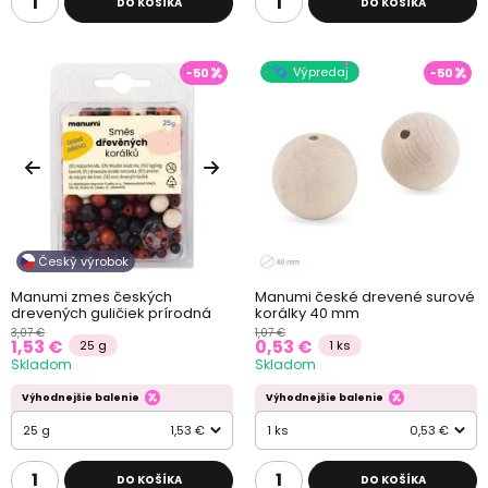
DO KOŠÍKA
DO KOŠÍKA
Výpredaj
-50
-50
Český výrobok
Manumi zmes českých
Manumi české drevené surové
drevených guličiek prírodná
korálky 40 mm
3,07 €
1,07 €
1,53 €
0,53 €
25 g
1 ks
Skladom
Skladom
Výhodnejšie balenie
Výhodnejšie balenie
25 g
1,53 €
1 ks
0,53 €
DO KOŠÍKA
DO KOŠÍKA