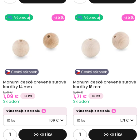
Výpredaj
Výpredaj
-30
-30
Český výrobok
Český výrobok
Manumi české drevené surové
Manumi české drevené surové
korálky 14 mm
korálky 18 mm
1,56 €
2,44 €
1,09 €
1,71 €
10 ks
10 ks
Skladom
Skladom
Výhodnejšie balenie
Výhodnejšie balenie
10 ks
1,09 €
10 ks
1,71 €
DO KOŠÍKA
DO KOŠÍKA