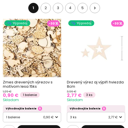
1
2
3
4
5
Výpredaj
Výpredaj
-30
-30
Zmes drevených výrezov s
Drevený výrez aj výplň hviezda
motívom lesa 15ks
8cm
1,29 €
3,96 €
0,90 €
2,77 €
1 balenie
3 ks
Skladom
Skladom
Výhodnejšie balenie
Výhodnejšie balenie
1 balenie
0,90 €
3 ks
2,77 €