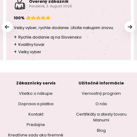
Overený zákazník
Pondelok, 3. August 2026
100%
Velky vyber, rychle dodanie. Utcite nakupim znovu
+
Rychle dodanie aj na Slovensko
+
Kvalitny tovar
+
Velky vyber
Zákaznícky servis
Užitočné informácie
Všetko o nákupe
Vernostný program
Doprava a platba
O nás
Kontakt
Certifikáty a atesty tovaru
Manumi
Predajne
Blog
Kreatívne sady ako firemné