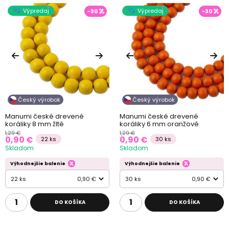
Výpredaj
Výpredaj
-30
-30
Český výrobok
Český výrobok
Manumi české drevené
Manumi české drevené
koráliky 8 mm žlté
koráliky 6 mm oranžové
1,29 €
1,29 €
0,90 €
0,90 €
22 ks
30 ks
Skladom
Skladom
Výhodnejšie balenie
Výhodnejšie balenie
22 ks
0,90 €
30 ks
0,90 €
DO KOŠÍKA
DO KOŠÍKA