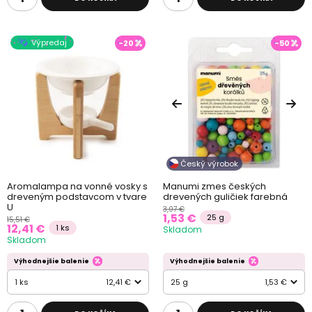
Výpredaj
-20
-50
Český výrobok
Aromalampa na vonné vosky s
Manumi zmes českých
dreveným podstavcom v tvare
drevených guličiek farebná
U
3,07 €
1,53 €
25 g
15,51 €
12,41 €
1 ks
Skladom
Skladom
Výhodnejšie balenie
Výhodnejšie balenie
1 ks
12,41 €
25 g
1,53 €