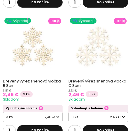
DO KOŠÍKA
DO KOŠÍKA
Výpredaj
Výpredaj
-30
-30
Drevený výrez snehová vločka
Drevený výrez snehová vločka
B 8cm
C 8cm
3,51 €
3,51 €
2,46 €
2,46 €
3 ks
3 ks
Skladom
Skladom
Výhodnejšie balenie
Výhodnejšie balenie
3 ks
2,46 €
3 ks
2,46 €
DO KOŠÍKA
DO KOŠÍKA