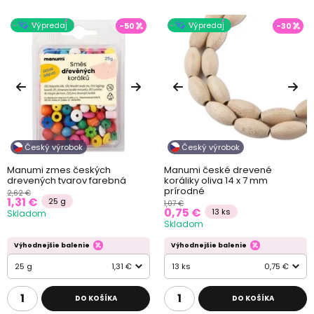
Výpredaj
Výpredaj
-50
-30
Český výrobok
Český výrobok
Manumi zmes českých
Manumi české drevené
drevených tvarov farebná
koráliky oliva 14 x 7 mm
prírodné
2,62 €
1,31 €
25 g
1,07 €
0,75 €
13 ks
Skladom
Skladom
Výhodnejšie balenie
Výhodnejšie balenie
25 g
1,31 €
13 ks
0,75 €
DO KOŠÍKA
DO KOŠÍKA