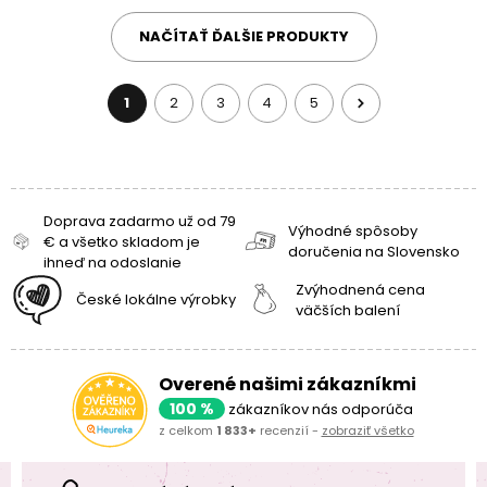
NAČÍTAŤ ĎALŠIE PRODUKTY
1
2
3
4
5
Doprava zadarmo už od 79
Výhodné spôsoby
€ a všetko skladom je
doručenia na Slovensko
ihneď na odoslanie
Zvýhodnená cena
České lokálne výrobky
väčších balení
Overené našimi zákazníkmi
100 %
zákazníkov nás odporúča
z celkom
1 833+
recenzií -
zobraziť všetko