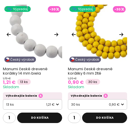
Výpredaj
Výpredaj
-30
-30
Český výrobok
Český výrobok
Manumi české drevené
Manumi české drevené
koráliky 14 mm biela
koráliky 6 mm žlté
1,73 €
1,29 €
1,21 €
0,90 €
13 ks
30 ks
Skladom
Skladom
Výhodnejšie balenie
Výhodnejšie balenie
13 ks
1,21 €
30 ks
0,90 €
DO KOŠÍKA
DO KOŠÍKA