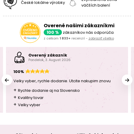
České lokálne výrobky
väčších balení
Overené našimi zákazníkmi
100 %
zákazníkov nás odporúča
z celkom
1 833+
recenzií -
zobraziť všetko
Overený zákazník
Pondelok, 3. August 2026
100%
Velky vyber, rychle dodanie. Utcite nakupim znovu
+
Rychle dodanie aj na Slovensko
+
Kvalitny tovar
+
Velky vyber