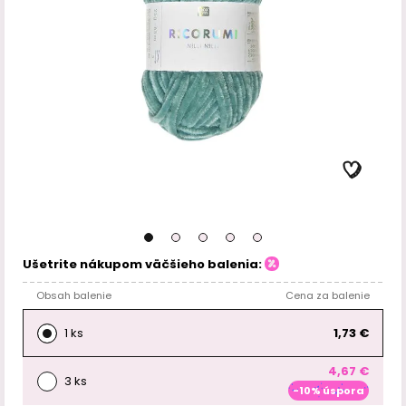
Ušetrite nákupom väčšieho balenia:
Obsah balenie
Cena za balenie
1 ks
1,73 €
4,67 €
3 ks
-10% úspora