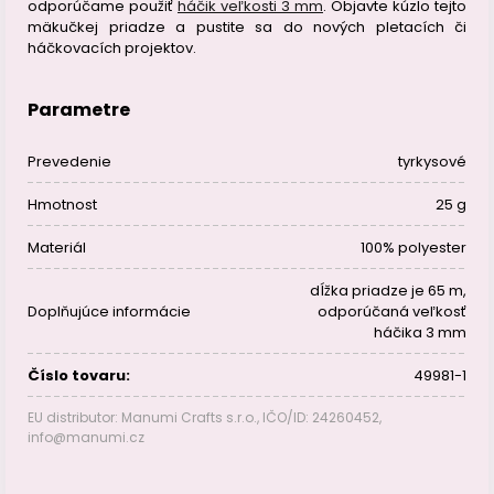
odporúčame použiť
háčik veľkosti 3 mm
. Objavte kúzlo tejto
mäkučkej priadze a pustite sa do nových pletacích či
háčkovacích projektov.
Parametre
Prevedenie
tyrkysové
Hmotnost
25 g
Materiál
100% polyester
dĺžka priadze je 65 m,
Doplňujúce informácie
odporúčaná veľkosť
háčika 3 mm
Číslo tovaru:
49981-1
EU distributor: Manumi Crafts s.r.o., IČO/ID: 24260452,
info@manumi.cz