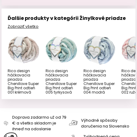
Ďalšie produkty v kategórii Žinylkové priadze
Zobraziť všetko
Rico design
Rico design
Rico design
Rico de
háčkovacia
háčkovacia
háčkovacia
háčkov
priadza
priadza
priadza
priadza
Chenillove Super
Chenillove Super
Chenillove Super
Chenillo
Big Print odtieň
Big Print odtieň
Big Print odtieň
Big Print
001 krémová
005 tyrkysová
004 modrá
002 ruž
Doprava zadarmo už od 79
Výhodné spôsoby
€ a všetko skladom je
doručenia na Slovensko
ihneď na odoslanie
Zvýhodnená cena