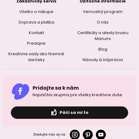
Zákaznícky servis
Užitočné informácie
Všetko o nákupe
Vernostný program
Doprava a platba
O nás
Kontakt
Certifikáty a atesty tovaru
Manumi
Predajne
Blog
Kreatívne sady ako firemné
darčeky
Návody & Inšpirácia
Pridajte sa k nám
Najväčšia skupina pre všetky kreatívne duše
Páči sa mi to
Sledujte nás aj na: