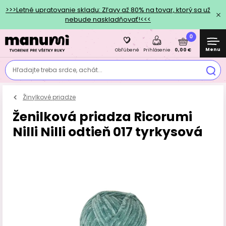
>>>Letné upratovanie skladu: Zľavy až 80% na tovar, ktorý sa už
nebude naskladňovať!<<<
0
Menu
0,00 €
Obľúbené
Prihlásenie
Hľadajte treba srdce, achát...
Žinylkové priadze
Ženilková priadza Ricorumi
Nilli Nilli odtieň 017 tyrkysová