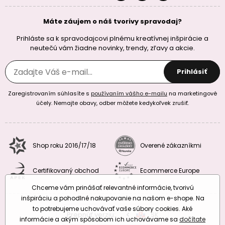
Máte záujem o náš tvorivy spravodaj?
Prihláste sa k spravodajcovi plnému kreatívnej inšpirácie a
neutečú vám žiadne novinky, trendy, zľavy a akcie.
Prihlásiť
Zaregistrovaním súhlasíte s
používaním vášho e-mailu
na marketingové
účely. Nemajte obavy, odber môžete kedykoľvek zrušiť.
Shop roku 2016/17/18
Overené zákazníkmi
Certifikovaný obchod
Ecommerce Europe
Chceme vám prinášať relevantné informácie, tvorivú
inšpiráciu a pohodlné nakupovanie na našom e-shope. Na
to potrebujeme uchovávať vaše súbory cookies. Aké
Prepnúť verziu:
CZ
SK
EU
RO
informácie a akým spôsobom ich uchovávame sa
dočítate