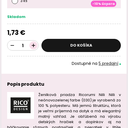
3 ks
-10% úspora
Skladom
1,73 €
DO KOŠÍKA
Dostupné na
5 predajní
Popis produktu
Ženilková priadza Ricorumi Nilli Nilli v
neónovozelenej farbe (030) je vyrobená zo
100 % polyesteru. Má jemnú štruktúru, ktorá
je veľmi príjemná na dotyk a má elegantný
matný vzhľad. Je obľúbená na výrobu
detských hračiek a doplnkov aj na
háčkovanie rôznych postavičiek a zvieratiek v štýle