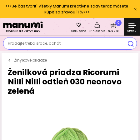
>>>Je čas tvoriť: Všetky Manumi kreatívne sady teraz môžete
kúpiť so zľavou 11 %<<<
0
Menu
0,00 €
Obľúbené
Prihlásenie
Hľadajte treba srdce, achát...
Žinylkové priadze
Ženilková priadza Ricorumi
Nilli Nilli odtieň 030 neonovo
zelená