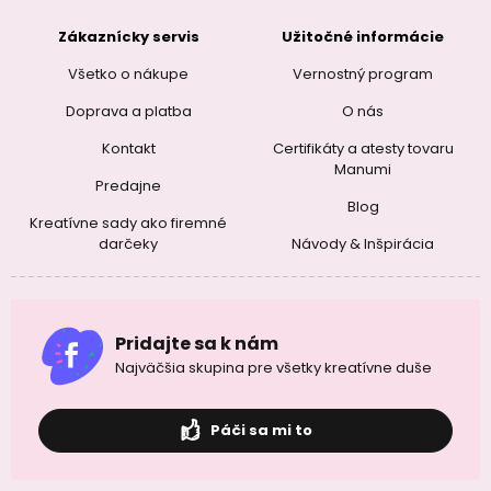
Zákaznícky servis
Užitočné informácie
Všetko o nákupe
Vernostný program
Doprava a platba
O nás
Kontakt
Certifikáty a atesty tovaru
Manumi
Predajne
Blog
Kreatívne sady ako firemné
darčeky
Návody & Inšpirácia
Pridajte sa k nám
Najväčšia skupina pre všetky kreatívne duše
Páči sa mi to