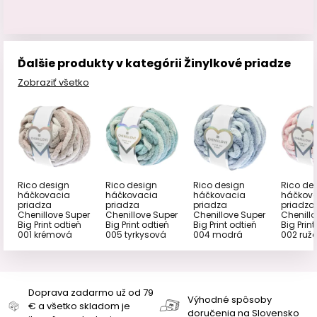
Ďalšie produkty v kategórii Žinylkové priadze
Zobraziť všetko
Rico design
Rico design
Rico design
Rico de
háčkovacia
háčkovacia
háčkovacia
háčkov
priadza
priadza
priadza
priadza
Chenillove Super
Chenillove Super
Chenillove Super
Chenillo
Big Print odtieň
Big Print odtieň
Big Print odtieň
Big Print
001 krémová
005 tyrkysová
004 modrá
002 ruž
Doprava zadarmo už od 79
Výhodné spôsoby
€ a všetko skladom je
doručenia na Slovensko