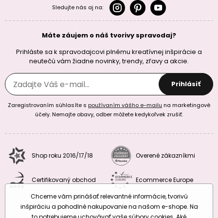
Sledujte nás aj na:
Máte záujem o náš tvorivy spravodaj?
Prihláste sa k spravodajcovi plnému kreatívnej inšpirácie a
neutečú vám žiadne novinky, trendy, zľavy a akcie.
Prihlásiť
Zaregistrovaním súhlasíte s
používaním vášho e-mailu
na marketingové
účely. Nemajte obavy, odber môžete kedykoľvek zrušiť.
Shop roku 2016/17/18
Overené zákazníkmi
Certifikovaný obchod
Ecommerce Europe
Chceme vám prinášať relevantné informácie, tvorivú
inšpiráciu a pohodlné nakupovanie na našom e-shope. Na
to potrebujeme uchovávať vaše súbory cookies. Aké