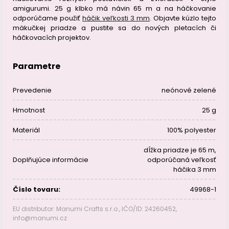
amigurumi. 25 g klbko má návin 65 m a na háčkovanie
odporúčame použiť
háčik veľkosti 3 mm
. Objavte kúzlo tejto
mäkučkej priadze a pustite sa do nových pletacích či
háčkovacích projektov.
Parametre
Prevedenie
neónové zelené
Hmotnost
25 g
Materiál
100% polyester
dĺžka priadze je 65 m,
Doplňujúce informácie
odporúčaná veľkosť
háčika 3 mm
Číslo tovaru:
49968-1
EU distributor: Manumi Crafts s.r.o., IČO/ID: 24260452,
info@manumi.cz