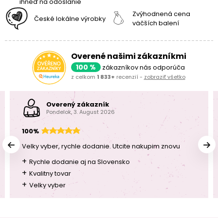
ihneď na odoslanie
Zvýhodnená cena
České lokálne výrobky
väčších balení
Overené našimi zákazníkmi
100 %
zákazníkov nás odporúča
z celkom
1 833+
recenzií -
zobraziť všetko
Overený zákazník
Pondelok, 3. August 2026
100%
Velky vyber, rychle dodanie. Utcite nakupim znovu
+
Rychle dodanie aj na Slovensko
+
Kvalitny tovar
+
Velky vyber