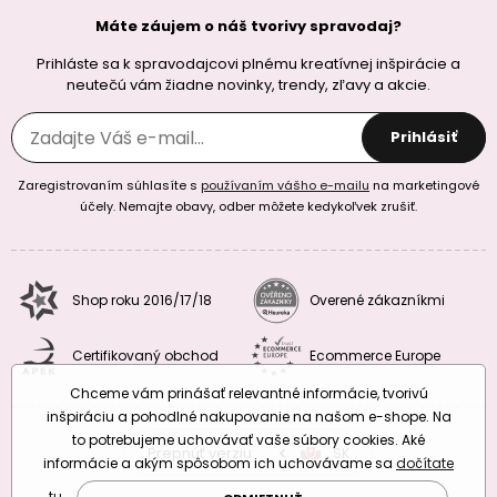
Máte záujem o náš tvorivy spravodaj?
Prihláste sa k spravodajcovi plnému kreatívnej inšpirácie a
neutečú vám žiadne novinky, trendy, zľavy a akcie.
Prihlásiť
Zaregistrovaním súhlasíte s
používaním vášho e-mailu
na marketingové
účely. Nemajte obavy, odber môžete kedykoľvek zrušiť.
Shop roku 2016/17/18
Overené zákazníkmi
Certifikovaný obchod
Ecommerce Europe
Chceme vám prinášať relevantné informácie, tvorivú
inšpiráciu a pohodlné nakupovanie na našom e-shope. Na
to potrebujeme uchovávať vaše súbory cookies. Aké
Prepnúť verziu:
CZ
SK
EU
RO
informácie a akým spôsobom ich uchovávame sa
dočítate
tu
.