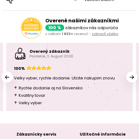
Overené našimi zákazníkmi
100 %
zákazníkov nás odporúča
z celkom
1 833+
recenzií -
zobraziť všetko
Overený zákazník
Pondelok, 3. August 2026
100%
Velky vyber, rychle dodanie. Utcite nakupim znovu
+
Rychle dodanie aj na Slovensko
+
Kvalitny tovar
+
Velky vyber
Zákaznícky servis
Užitočné informácie