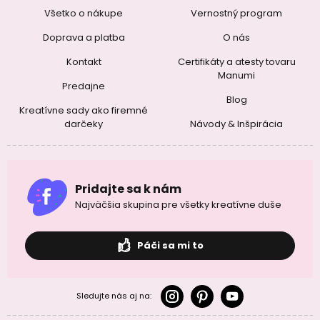
Všetko o nákupe
Vernostný program
Doprava a platba
O nás
Kontakt
Certifikáty a atesty tovaru
Manumi
Predajne
Blog
Kreatívne sady ako firemné
darčeky
Návody & Inšpirácia
Pridajte sa k nám
Najväčšia skupina pre všetky kreatívne duše
Páči sa mi to
Sledujte nás aj na: