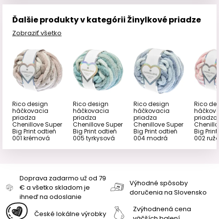
Ďalšie produkty v kategórii Žinylkové priadze
Zobraziť všetko
Rico design
Rico design
Rico design
Rico de
háčkovacia
háčkovacia
háčkovacia
háčkov
priadza
priadza
priadza
priadza
Chenillove Super
Chenillove Super
Chenillove Super
Chenillo
Big Print odtieň
Big Print odtieň
Big Print odtieň
Big Print
001 krémová
005 tyrkysová
004 modrá
002 ruž
Doprava zadarmo už od 79
Výhodné spôsoby
€ a všetko skladom je
doručenia na Slovensko
ihneď na odoslanie
Zvýhodnená cena
České lokálne výrobky
väčších balení