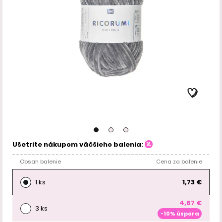
Ušetrite nákupom väčšieho balenia:
Obsah balenie
Cena za balenie
1 ks
1,73 €
4,67 €
3 ks
-10% úspora