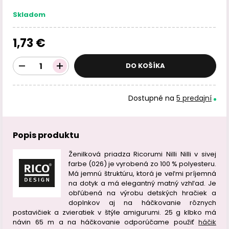
Skladom
1,73 €
DO KOŠÍKA
Dostupné na
5 predajní
Popis produktu
Ženilková priadza Ricorumi Nilli Nilli v sivej
farbe (026) je vyrobená zo 100 % polyesteru.
Má jemnú štruktúru, ktorá je veľmi príjemná
na dotyk a má elegantný matný vzhľad. Je
obľúbená na výrobu detských hračiek a
doplnkov aj na háčkovanie rôznych
postavičiek a zvieratiek v štýle amigurumi. 25 g klbko má
návin 65 m a na háčkovanie odporúčame použiť
háčik