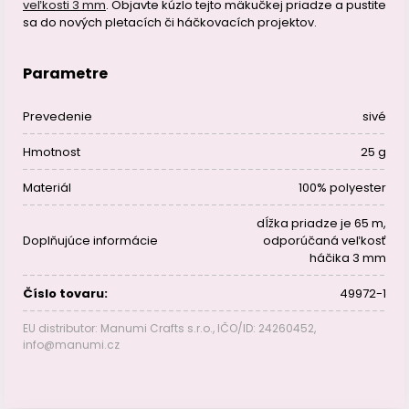
veľkosti 3 mm
. Objavte kúzlo tejto mäkučkej priadze a pustite
sa do nových pletacích či háčkovacích projektov.
Parametre
Prevedenie
sivé
Hmotnost
25 g
Materiál
100% polyester
dĺžka priadze je 65 m,
Doplňujúce informácie
odporúčaná veľkosť
háčika 3 mm
Číslo tovaru:
49972-1
EU distributor: Manumi Crafts s.r.o., IČO/ID: 24260452,
info@manumi.cz