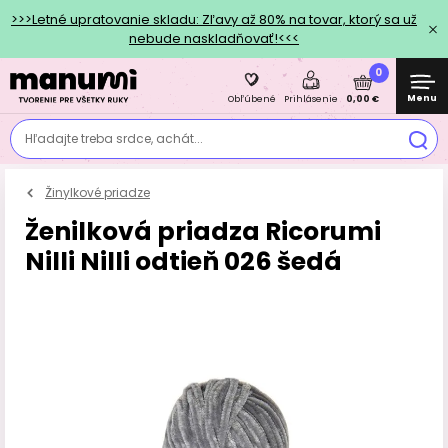
>>>Letné upratovanie skladu: Zľavy až 80% na tovar, ktorý sa už
nebude naskladňovať!<<<
0
Menu
0,00 €
Obľúbené
Prihlásenie
Hľadajte treba srdce, achát...
Žinylkové priadze
Ženilková priadza Ricorumi
Nilli Nilli odtieň 026 šedá