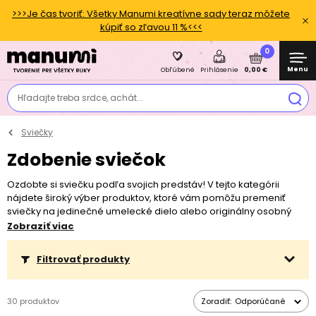
>>>Je čas tvoriť: Všetky Manumi kreatívne sady teraz môžete
kúpiť so zľavou 11 %<<<
0
Menu
0,00 €
Obľúbené
Prihlásenie
Hľadajte treba srdce, achát...
Sviečky
Zdobenie sviečok
Ozdobte si sviečku podľa svojich predstáv! V tejto kategórii
nájdete široký výber produktov, ktoré vám pomôžu premeniť
sviečky na jedinečné umelecké dielo alebo originálny osobný
darček. Pomocou našich voskových plátov môžete svoju sviečku
Zobraziť viac
ozdobiť jednoduchými vyrezávanými motívmi aj zložitejšími 3D
tvarmi. Ak radšej maľujete alebo chcete na sviečku napísať
Filtrovať produkty
odkaz, potom vás pravdepodobne nadchnú voskovky.
Transferové fólie vám umožnia preniesť na sviečku akýkoľvek
vytlačený alebo namaľovaný motív. Nezabudnite navštíviť aj našu
30 produktov
Zoradiť:
Odporúčané
kategóriu Farby na sviečky a preskúmať náš rozcestník Všetko o