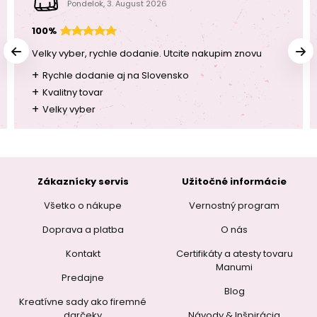
Pondelok, 3. August 2026
100%
Velky vyber, rychle dodanie. Utcite nakupim znovu
+
Rychle dodanie aj na Slovensko
+
Kvalitny tovar
+
Velky vyber
Zákaznícky servis
Užitočné informácie
Všetko o nákupe
Vernostný program
Doprava a platba
O nás
Kontakt
Certifikáty a atesty tovaru
Manumi
Predajne
Blog
Kreatívne sady ako firemné
darčeky
Návody & Inšpirácia