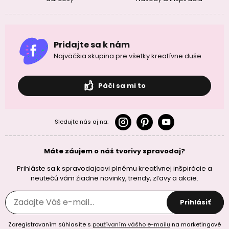
Pridajte sa k nám
Najväčšia skupina pre všetky kreatívne duše
Páči sa mi to
Sledujte nás aj na:
Máte záujem o náš tvorivy spravodaj?
Prihláste sa k spravodajcovi plnému kreatívnej inšpirácie a
neutečú vám žiadne novinky, trendy, zľavy a akcie.
Prihlásiť
Zaregistrovaním súhlasíte s
používaním vášho e-mailu
na marketingové