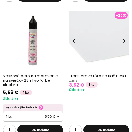
-20
Voskové pero na maľovanie
Transférová fólia na tlač biela
na sviečky 28ml vo farbe
4,40 €
3,52 €
striebra
1 ks
Skladom
5,56 €
1 ks
Skladom
Výhodnejšie balenie
1 ks
5,56 €
DO KOŠÍKA
DO KOŠÍKA