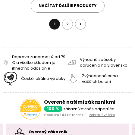
NAČÍTAŤ ĎALŠIE PRODUKTY
1
2
Doprava zadarmo už od 79
Výhodné spôsoby
€ a všetko skladom je
doručenia na Slovensko
ihneď na odoslanie
Zvýhodnená cena
České lokálne výrobky
väčších balení
Overené našimi zákazníkmi
100 %
zákazníkov nás odporúča
z celkom
1 833+
recenzií -
zobraziť všetko
Overený zákazník