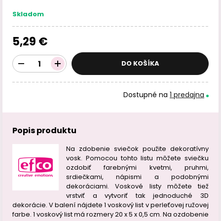
Skladom
5,29 €
DO KOŠÍKA
Dostupné na
1 predajna
Popis produktu
Na zdobenie sviečok použite dekoratívny
vosk. Pomocou tohto listu môžete sviečku
ozdobiť farebnými kvetmi, pruhmi,
srdiečkami, nápismi a podobnými
dekoráciami. Voskové listy môžete tiež
vrstviť a vytvoriť tak jednoduché 3D
dekorácie. V balení nájdete 1 voskový list v perleťovej ružovej
farbe. 1 voskový list má rozmery 20 x 5 x 0,5 cm. Na ozdobenie