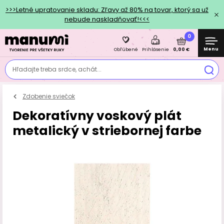
>>>Letné upratovanie skladu: Zľavy až 80% na tovar, ktorý sa už
nebude naskladňovať!<<<
0
Menu
0,00 €
Obľúbené
Prihlásenie
Hľadajte treba srdce, achát...
Zdobenie sviečok
Dekoratívny voskový plát
metalický v striebornej farbe