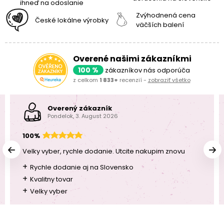
ihneď na odoslanie
Zvýhodnená cena
České lokálne výrobky
väčších balení
Overené našimi zákazníkmi
100 %
zákazníkov nás odporúča
z celkom
1 833+
recenzií -
zobraziť všetko
Overený zákazník
Pondelok, 3. August 2026
100%
Velky vyber, rychle dodanie. Utcite nakupim znovu
+
Rychle dodanie aj na Slovensko
+
Kvalitny tovar
+
Velky vyber