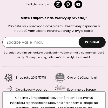
Sledujte nás aj na:
Máte záujem o náš tvorivy spravodaj?
Prihláste sa k spravodajcovi plnému kreatívnej inšpirácie a
neutečú vám žiadne novinky, trendy, zľavy a akcie.
Prihlásiť
Zaregistrovaním súhlasíte s
používaním vášho e-mailu
na marketingové
účely. Nemajte obavy, odber môžete kedykoľvek zrušiť.
Shop roku 2016/17/18
Overené zákazníkmi
Certifikovaný obchod
Ecommerce Europe
Chceme vám prinášať relevantné informácie, tvorivú
inšpiráciu a pohodlné nakupovanie na našom e-shope. Na
to potrebujeme uchovávať vaše súbory cookies. Aké