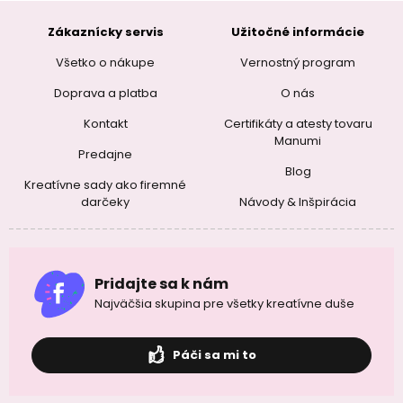
Zákaznícky servis
Užitočné informácie
Všetko o nákupe
Vernostný program
Doprava a platba
O nás
Kontakt
Certifikáty a atesty tovaru
Manumi
Predajne
Blog
Kreatívne sady ako firemné
darčeky
Návody & Inšpirácia
Pridajte sa k nám
Najväčšia skupina pre všetky kreatívne duše
Páči sa mi to