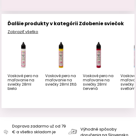
Ďalšie produkty v kategórii Zdobenie sviečok
Zobraziť všetko
Voskové pero na
Voskové pero na
Voskové pero na
Voskové
maľovanie na
maľovanie na
maľovanie na
maľova
sviečky 28ml
sviečky 28ml žltá
sviečky 28ml
sviečky
biela
červená
svetlom
Doprava zadarmo už od 79
Výhodné spôsoby
€ a všetko skladom je
doručenia na Slovensko