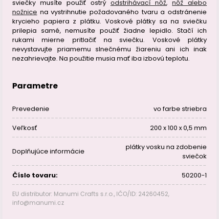
sviečky musíte použiť ostrý
odstrihávací nôž
,
nôž alebo
nožnice
na vystrihnutie požadovaného tvaru a odstránenie
krycieho papiera z plátku. Voskové plátky sa na sviečku
prilepia samé, nemusíte použiť žiadne lepidlo. Stačí ich
rukami mierne pritlačiť na sviečku. Voskové plátky
nevystavujte priamemu slnečnému žiareniu ani ich inak
nezahrievajte. Na použitie musia mať iba izbovú teplotu.
Parametre
Prevedenie
vo farbe striebra
Veľkosť
200 x 100 x 0,5 mm
plátky vosku na zdobenie
Doplňujúce informácie
sviečok
Číslo tovaru:
50200-1
EU distributor: Manumi Crafts s.r.o., IČO/ID: 24260452,
info@manumi.cz