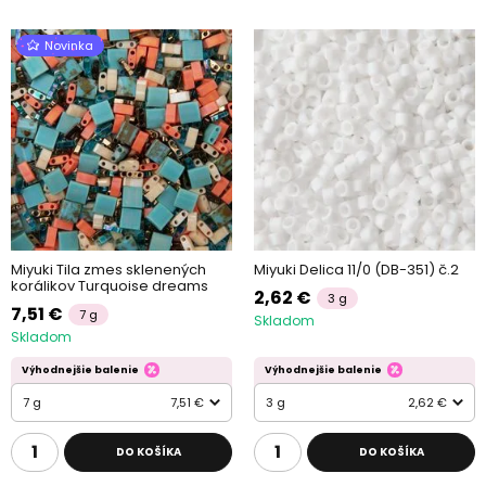
Novinka
Miyuki Tila zmes sklenených
Miyuki Delica 11/0 (DB-351) č.2
korálikov Turquoise dreams
2,62 €
3 g
7,51 €
7 g
Skladom
Skladom
Výhodnejšie balenie
Výhodnejšie balenie
7 g
7,51 €
3 g
2,62 €
DO KOŠÍKA
DO KOŠÍKA