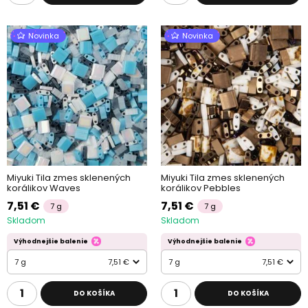
Dvoudírkové
korálky
MIYUKI TILA
mají tvar
čtverců
a neměly by
vám chybět při ruce u tvorby šité bižuterie.
Poloviční
variantou
jsou rokajly
MIYUKI Half TILA
, které můžete využít úplně totožným
Novinka
Novinka
způsobem.
MIYUKI háčkovací příze
mají pryskyřicové ošetření, díky
kterému se
nitě neuvolňují
. Jak již z názvu vyplývá, jsou vhodné
pro háčkování (nejen) z MYIUKI korálků a navíc při použití
průhledných korálků vytváří zajímavé barevné efekty.
Miyuki Tila zmes sklenených
Miyuki Tila zmes sklenených
korálikov Waves
korálikov Pebbles
7,51 €
7,51 €
7 g
7 g
Skladom
Skladom
Výhodnejšie balenie
Výhodnejšie balenie
7 g
7,51 €
7 g
7,51 €
DO KOŠÍKA
DO KOŠÍKA