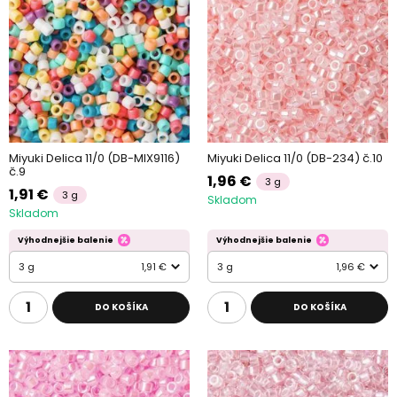
Miyuki Delica 11/0 (DB-MIX9116)
Miyuki Delica 11/0 (DB-234) č.10
č.9
1,96 €
3 g
1,91 €
3 g
Skladom
Skladom
Výhodnejšie balenie
Výhodnejšie balenie
3 g
1,91 €
3 g
1,96 €
DO KOŠÍKA
DO KOŠÍKA