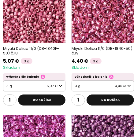
Miyuki Delica 11/0 (DB-1840F-
Miyuki Delica 11/0 (DB-1840-50)
50) č.18
č.19
5,07 €
4,40 €
3 g
3 g
Skladom
Skladom
Výhodnejšie balenie
Výhodnejšie balenie
3 g
5,07 €
3 g
4,40 €
DO KOŠÍKA
DO KOŠÍKA