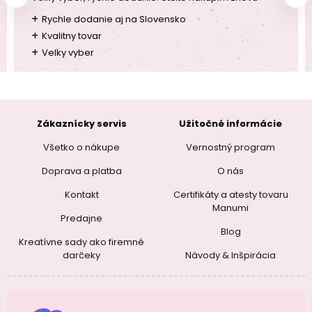
+
Rychle dodanie aj na Slovensko
+
Kvalitny tovar
+
Velky vyber
Zákaznícky servis
Užitočné informácie
Všetko o nákupe
Vernostný program
Doprava a platba
O nás
Kontakt
Certifikáty a atesty tovaru
Manumi
Predajne
Blog
Kreatívne sady ako firemné
darčeky
Návody & Inšpirácia