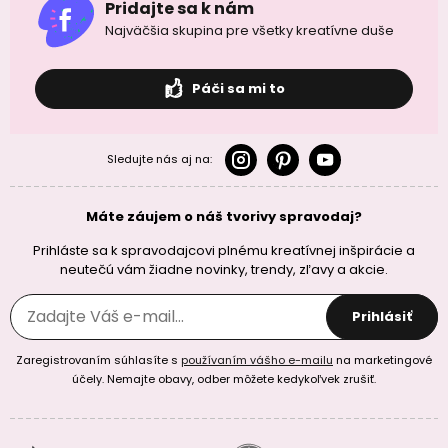
Pridajte sa k nám
Najväčšia skupina pre všetky kreatívne duše
Páči sa mi to
Sledujte nás aj na:
Máte záujem o náš tvorivy spravodaj?
Prihláste sa k spravodajcovi plnému kreatívnej inšpirácie a
neutečú vám žiadne novinky, trendy, zľavy a akcie.
Prihlásiť
Zaregistrovaním súhlasíte s
používaním vášho e-mailu
na marketingové
účely. Nemajte obavy, odber môžete kedykoľvek zrušiť.