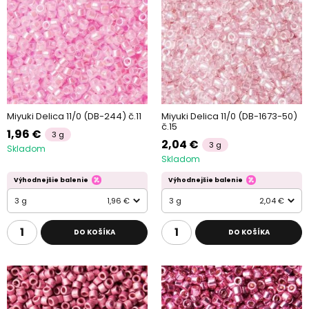
Miyuki Delica 11/0 (DB-244) č.11
Miyuki Delica 11/0 (DB-1673-50)
č.15
1,96 €
3 g
2,04 €
3 g
Skladom
Skladom
Výhodnejšie balenie
Výhodnejšie balenie
3 g
1,96 €
3 g
2,04 €
DO KOŠÍKA
DO KOŠÍKA