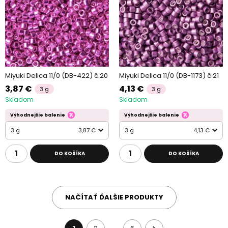
Miyuki Delica 11/0 (DB-422) č.20
Miyuki Delica 11/0 (DB-1173) č.21
3,87 €
4,13 €
3 g
3 g
Skladom
Skladom
Výhodnejšie balenie
Výhodnejšie balenie
3 g
3,87 €
3 g
4,13 €
DO KOŠÍKA
DO KOŠÍKA
NAČÍTAŤ ĎALŠIE PRODUKTY