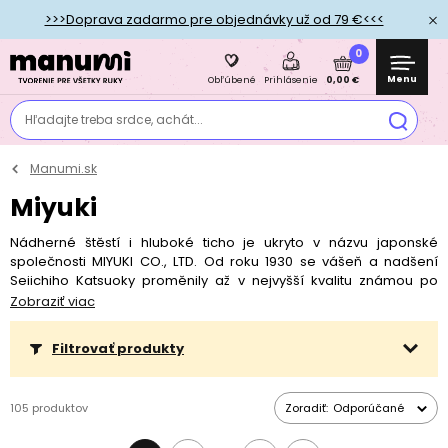
>>>Doprava zadarmo pre objednávky už od 79 €<<<
0
Menu
0,00 €
Obľúbené
Prihlásenie
Hľadajte treba srdce, achát...
Manumi.sk
Miyuki
Nádherné štěstí i hluboké ticho je ukryto v názvu japonské
společnosti MIYUKI CO., LTD. Od roku 1930 se vášeň a nadšení
Seiichiho Katsuoky proměnily až v nejvyšší kvalitu známou po
celém korálkovém světě. Dnes jsou MIYUKI korálky považovány za
Zobraziť viac
jedny z nejkvalitnějších korálků a to především pro svůj jednotný
a velmi přesný tvar. Tyto rokajlové korálky jsou velmi žádané
Filtrovať produkty
módními návrháři, umělci i korálkovými nadšenci po celém světě.
Přesné tvary, zajímavé tvarové variace a
105 produktov
Zoradiť:
Odporúčané
geometrické tvoření