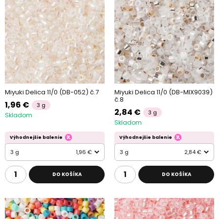
Miyuki Delica 11/0 (DB-052) č.7
Miyuki Delica 11/0 (DB-MIX9039)
č.8
1,96 €
3 g
2,84 €
3 g
Skladom
Skladom
Výhodnejšie balenie
Výhodnejšie balenie
3 g
1,96 €
3 g
2,84 €
DO KOŠÍKA
DO KOŠÍKA