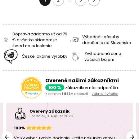
1
2
6
…
Doprava zadarmo už od 79
Výhodné spôsoby
€ a všetko skladom je
doručenia na Slovensko
ihneď na odoslanie
Zvýhodnená cena
České lokálne výrobky
väčších balení
Overené našimi zákazníkmi
100 %
zákazníkov nás odporúča
z celkom
1 833+
recenzií -
zobraziť všetko
Overený zákazník
Pondelok, 3. August 2026
100%
Velky vyber, rychle dodanie. Utcite nakupim znovu