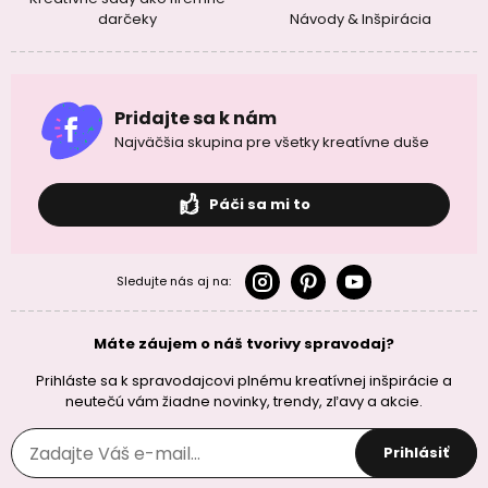
darčeky
Návody & Inšpirácia
Pridajte sa k nám
Najväčšia skupina pre všetky kreatívne duše
Páči sa mi to
Sledujte nás aj na:
Máte záujem o náš tvorivy spravodaj?
Prihláste sa k spravodajcovi plnému kreatívnej inšpirácie a
neutečú vám žiadne novinky, trendy, zľavy a akcie.
Prihlásiť