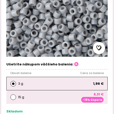
Ušetrite nákupom väčšieho balenia:
Obsah balenie
Cena za balenie
3 g
1,96 €
8,31 €
15 g
-15% úspora
Skladom