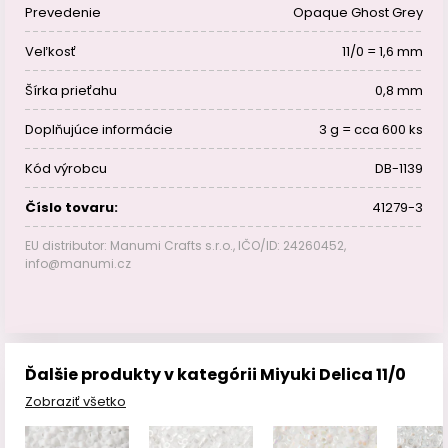
Prevedenie
Opaque Ghost Grey
Veľkosť
11/0 = 1,6 mm
Šírka prieťahu
0,8 mm
Doplňujúce informácie
3 g = cca 600 ks
Kód výrobcu
DB-1139
Číslo tovaru:
41279-3
EU distributor: Manumi Crafts s.r.o., IČO/ID: 24260452,
info@manumi.cz
Ďalšie produkty v kategórii Miyuki Delica 11/0
Zobraziť všetko