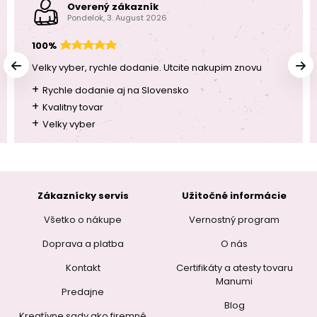
Overený zákazník
Pondelok, 3. August 2026
100%
Velky vyber, rychle dodanie. Utcite nakupim znovu
+
Rychle dodanie aj na Slovensko
+
Kvalitny tovar
+
Velky vyber
Zákaznícky servis
Užitočné informácie
Všetko o nákupe
Vernostný program
Doprava a platba
O nás
Kontakt
Certifikáty a atesty tovaru
Manumi
Predajne
Blog
Kreatívne sady ako firemné