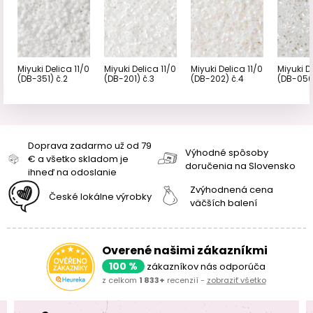
Miyuki Delica 11/0
Miyuki Delica 11/0
Miyuki Delica 11/0
Miyuki D
(DB-351) č.2
(DB-201) č.3
(DB-202) č.4
(DB-050
Doprava zadarmo už od 79
Výhodné spôsoby
€ a všetko skladom je
doručenia na Slovensko
ihneď na odoslanie
Zvýhodnená cena
České lokálne výrobky
väčších balení
Overené našimi zákazníkmi
100 %
zákazníkov nás odporúča
z celkom
1 833+
recenzií -
zobraziť všetko