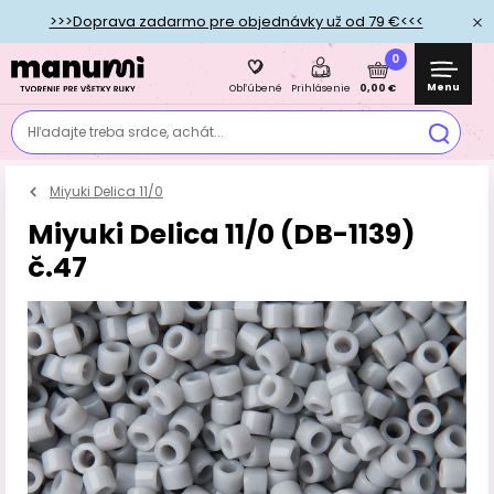
>>>Doprava zadarmo pre objednávky už od 79 €<<<
0
Menu
0,00 €
Obľúbené
Prihlásenie
Hľadajte treba srdce, achát...
Miyuki Delica 11/0
Miyuki Delica 11/0 (DB-1139)
č.47