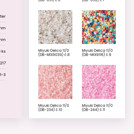
ter
6 mm
 mm
Miyuki Delica 11/0
Miyuki Delica 11/0
 ks
(DB-MIX9039) č.8
(DB-MIX9116) č.9
217
1-3
Miyuki Delica 11/0
Miyuki Delica 11/0
(DB-234) č.10
(DB-244) č.11