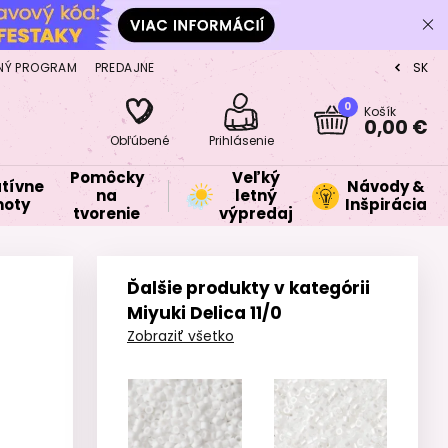
NÝ PROGRAM
PREDAJNE
SK
CZ
0
Košík
0,00 €
Obľúbené
Prihlásenie
Pomôcky
Veľký
tívne
Návody &
na
letný
oty
Inšpirácia
tvorenie
výpredaj
Ďalšie produkty v kategórii
Miyuki Delica 11/0
Zobraziť všetko