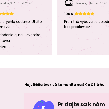
ndelok, 3. August 2026
Neděle, 1. Marec 2026
100%
er, rychle dodanie. Utcite
Promtné vybavenie objed
znovu
bez problémov.
dodanie aj na Slovensko
y tovar
yber
Najväčšia tvorivá komunita na SK a CZ trhu
Pridajte sa k nám