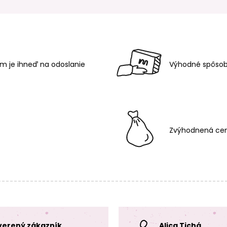
m je ihneď na odoslanie
Výhodné spôsob
Zvýhodnená cen
verený zákazník
Alica Tichá