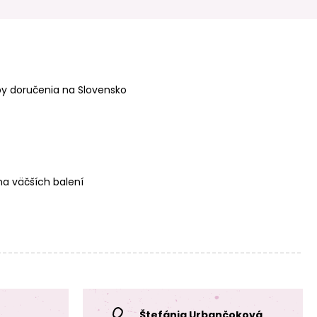
Miyuki Delica 11/0
Miyuki Delica 11/0
(DB-1673-50) č.15
(DB-1840F-50)
č.18
y doručenia na Slovensko
a väčších balení
Miyuki Delica 11/0
Miyuki Delica 11/0
(DB-1840-50) č.19
(DB-422) č.20
Štefánia Urbančoková