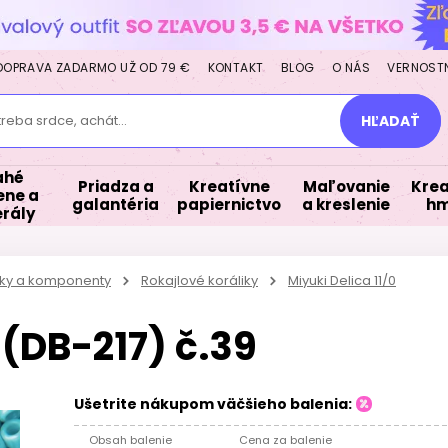
DOPRAVA ZADARMO UŽ OD 79 €
KONTAKT
BLOG
O NÁS
VERNOST
treba srdce, achát...
HĽADAŤ
ahé
Priadza a
Kreatívne
Maľovanie
Krea
ne a
galantéria
papiernictvo
a kreslenie
hm
rály
iky a komponenty
Rokajlové koráliky
Miyuki Delica 11/0
 (DB-217) č.39
Ušetrite nákupom väčšieho balenia:
Obsah balenie
Cena za balenie