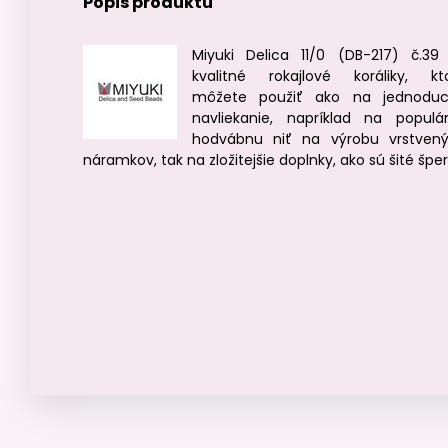
Popis produktu
Miyuki Delica 11/0 (DB-217) č.39
kvalitné rokajlové koráliky, kt
môžete použiť ako na jednodu
navliekanie, napríklad na populá
hodvábnu niť na výrobu vrstven
náramkov, tak na zložitejšie doplnky, ako sú šité šper