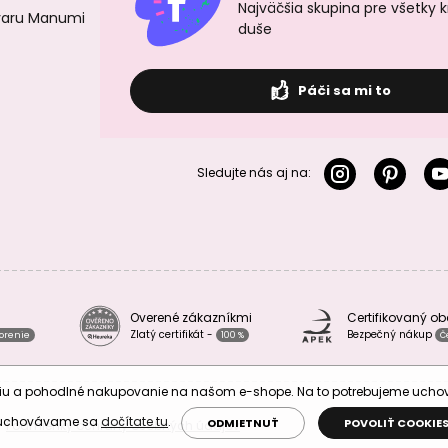
Najväčšia skupina pre všetky 
ovaru Manumi
duše
Páči sa mi to
Sledujte nás aj na:
Overené zákazníkmi
Certifikovaný o
Zlatý certifikát -
Bezpečný nákup
vorenie
100 %
Č
áciu a pohodlné nakupovanie na našom e-shope. Na to potrebujeme uch
 uchovávame sa
dočítate tu
.
ODMIETNUŤ
POVOLIŤ COOKIE
Podmienky ochrany osobných údajov