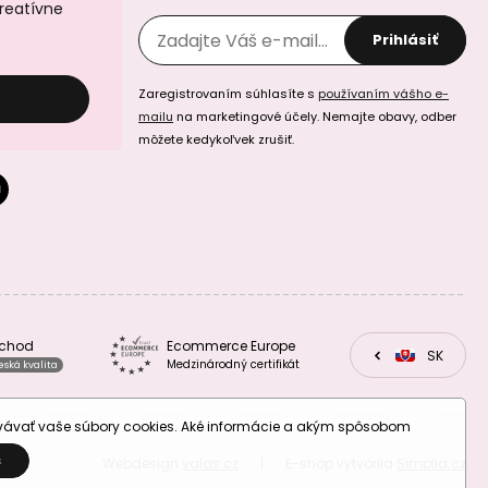
kreatívne
Prihlásiť
Zaregistrovaním súhlasíte s
používaním vášho e-
mailu
na marketingové účely. Nemajte obavy, odber
Miyuki Delica 11/0
Miyuki Delica 11/0
môžete kedykoľvek zrušiť.
(DB-1052) č.28
(DB-1764) č.29
Miyuki Delica 11/0
Miyuki Delica 11/0
bchod
Ecommerce Europe
(DB-1847-50) č.30
(DB-1847F-50) č.31
CZ
SK
EU
Medzinárodný certifikát
eská kvalita
ovávať vaše súbory cookies. Aké informácie a akým spôsobom
S
Webdesign
valas.cz
|
E-shop vytvorila
Simplia.cz