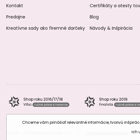
Kontakt
Certifikáty a atesty t
Predajne
Blog
Kreatívne sady ako firemné darčeky
Návody & Inšpirácia
Shop roku 2016/17/18
Shop roku 2019
Víťaz
Finalista
ručné práce a tvorenie
ručné práce a t
Chceme vám prinášať relevantné informácie, tvorivú inšpir
ich
© 2010 – 2026 Manumi Crafts s.r.o.
|
Obchodné podmienky
|