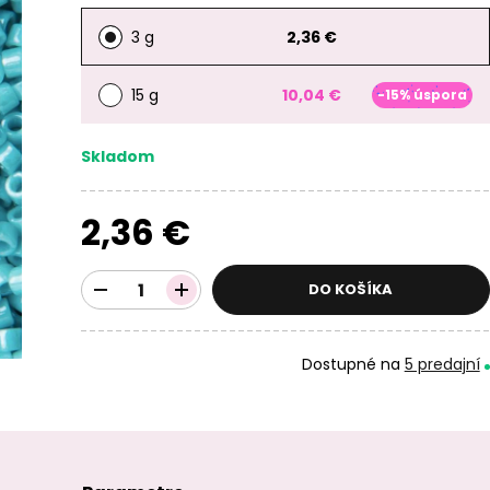
3 g
2,36 €
15 g
10,04 €
-15% úspora
Skladom
2,36 €
DO KOŠÍKA
Dostupné na
5 predajní