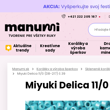
+421 222 205 167
Hľadajte 
Koráliky a
Dr
Aktuálne
Kreatívne
výroba
kame
trendy
sady
šperkov
mine
Manumi.sk
Koráliky a výroba šperkov
Sklenené korál
Miyuki Delica 11/0 (DB-217) č.39
Miyuki Delica 11/0