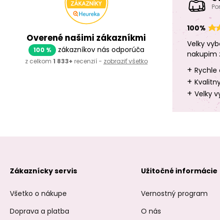
Po
100%
Overené našimi zákazníkmi
Velky vyb
zákazníkov nás odporúča
100 %
nakupim 
z celkom
1 833+
recenzií -
zobraziť všetko
+
Rychle 
+
Kvalitn
+
Velky v
Zákaznícky servis
Užitočné informácie
Všetko o nákupe
Vernostný program
Doprava a platba
O nás