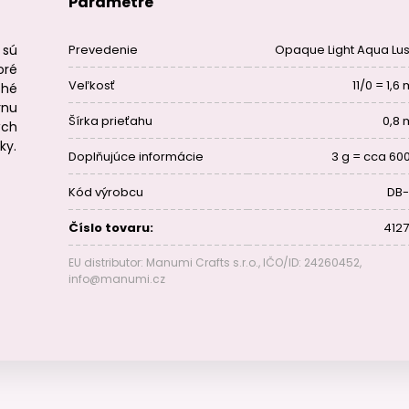
Parametre
 sú
Prevedenie
Opaque Light Aqua Lus
oré
Veľkosť
11/0 = 1,
ché
rnu
Šírka prieťahu
0,8
ých
ky.
Doplňujúce informácie
3 g = cca 600
Kód výrobcu
DB-
Číslo tovaru:
4127
EU distributor: Manumi Crafts s.r.o., IČO/ID: 24260452,
info@manumi.cz