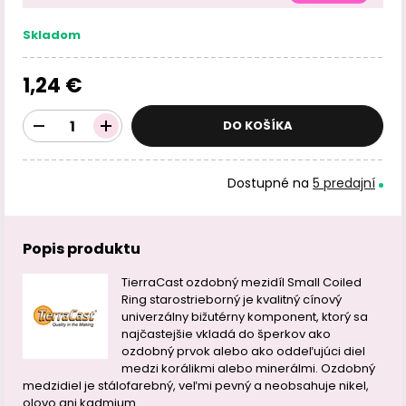
Skladom
1,24 €
DO KOŠÍKA
Dostupné na
5 predajní
Popis produktu
TierraCast ozdobný mezidíl Small Coiled
Ring starostrieborný je kvalitný cínový
univerzálny bižutérny komponent, ktorý sa
najčastejšie vkladá do šperkov ako
ozdobný prvok alebo ako oddeľujúci diel
medzi korálikmi alebo minerálmi. Ozdobný
medzidiel je stálofarebný, veľmi pevný a neobsahuje nikel,
olovo ani kadmium.