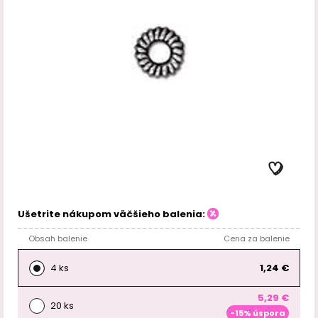
Ušetrite nákupom väčšieho balenia:
Obsah balenie
Cena za balenie
4 ks
1,24 €
5,29 €
20 ks
-15% úspora