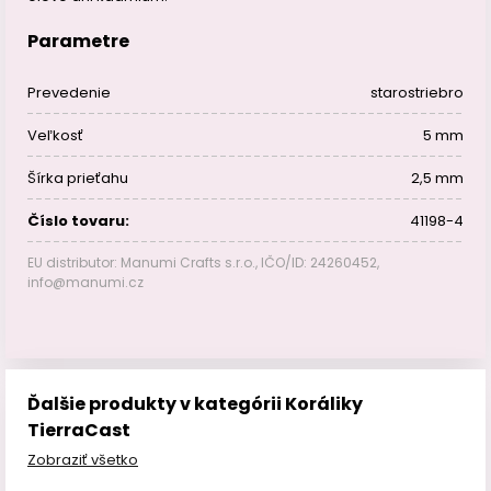
Parametre
Prevedenie
starostriebro
Veľkosť
5 mm
Šírka prieťahu
2,5 mm
Číslo tovaru:
41198-4
EU distributor: Manumi Crafts s.r.o., IČO/ID: 24260452,
info@manumi.cz
Ďalšie produkty v kategórii Koráliky
TierraCast
Zobraziť všetko