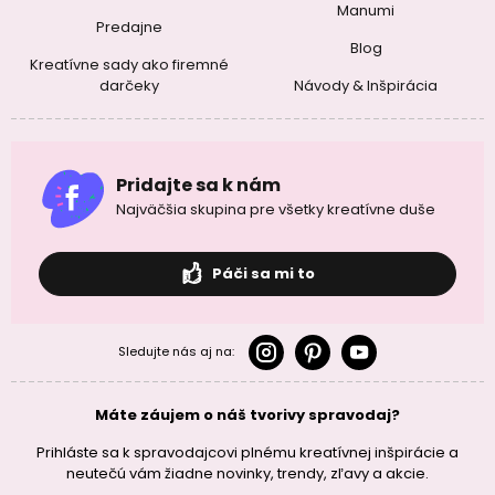
Manumi
Predajne
Blog
Kreatívne sady ako firemné
darčeky
Návody & Inšpirácia
Pridajte sa k nám
Najväčšia skupina pre všetky kreatívne duše
Páči sa mi to
Sledujte nás aj na:
Máte záujem o náš tvorivy spravodaj?
Prihláste sa k spravodajcovi plnému kreatívnej inšpirácie a
neutečú vám žiadne novinky, trendy, zľavy a akcie.