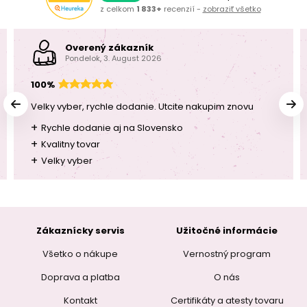
z celkom
1 833+
recenzií -
zobraziť všetko
Overený zákazník
Pondelok, 3. August 2026
100%
Velky vyber, rychle dodanie. Utcite nakupim znovu
+
Rychle dodanie aj na Slovensko
+
Kvalitny tovar
+
Velky vyber
Zákaznícky servis
Užitočné informácie
Všetko o nákupe
Vernostný program
Doprava a platba
O nás
Kontakt
Certifikáty a atesty tovaru