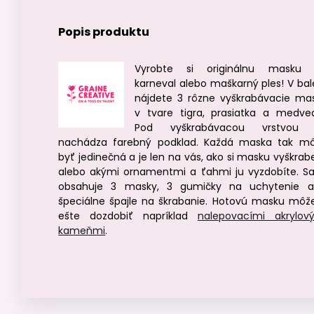
Popis produktu
Vyrobte si originálnu masku
karneval alebo maškarný ples! V bal
nájdete 3 rôzne vyškrabávacie ma
v tvare tigra, prasiatka a medve
Pod vyškrabávacou vrstvou 
nachádza farebný podklad. Každá maska tak m
byť jedinečná a je len na vás, ako si masku vyškrab
alebo akými ornamentmi a ťahmi ju vyzdobíte. S
obsahuje 3 masky, 3 gumičky na uchytenie 
špeciálne špajle na škrabanie. Hotovú masku môž
ešte dozdobiť napríklad
nalepovacími akrylov
kameňmi
.