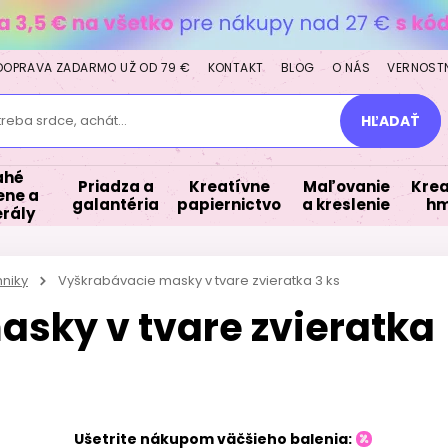
DOPRAVA ZADARMO UŽ OD 79 €
KONTAKT
BLOG
O NÁS
VERNOST
treba srdce, achát...
HĽADAŤ
ahé
Priadza a
Kreatívne
Maľovanie
Krea
ne a
galantéria
papiernictvo
a kreslenie
hm
rály
hniky
Vyškrabávacie masky v tvare zvieratka 3 ks
sky v tvare zvieratka
Ušetrite nákupom väčšieho balenia: