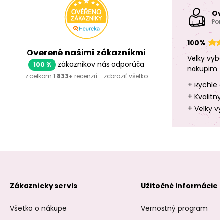
O
Po
100%
Overené našimi zákazníkmi
Velky vyb
zákazníkov nás odporúča
100 %
nakupim 
z celkom
1 833+
recenzií -
zobraziť všetko
+
Rychle 
+
Kvalitn
+
Velky v
Zákaznícky servis
Užitočné informácie
Všetko o nákupe
Vernostný program