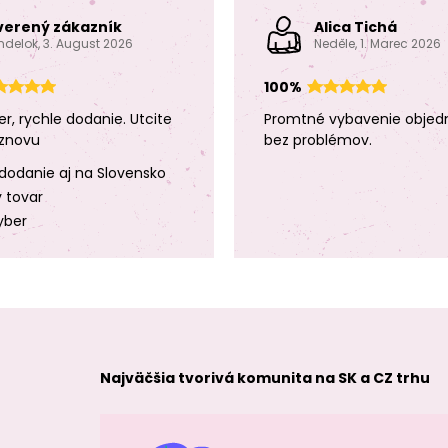
verený zákazník
Alica Tichá
ndelok, 3. August 2026
Neděle, 1. Marec 2026
100%
er, rychle dodanie. Utcite
Promtné vybavenie objed
znovu
bez problémov.
dodanie aj na Slovensko
y tovar
yber
Najväčšia tvorivá komunita na SK a CZ trhu