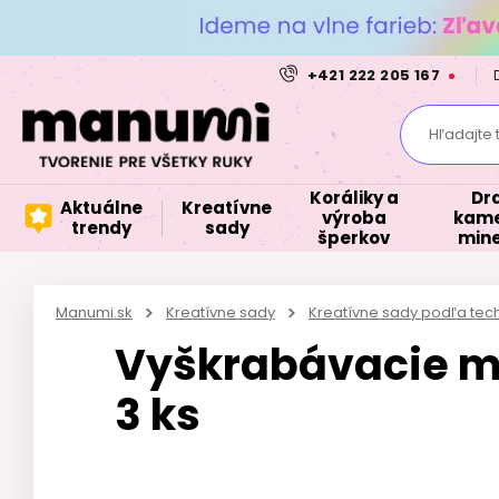
+421 222 205 167
Hľadajte 
Koráliky a
Dr
Aktuálne
Kreatívne
výroba
kame
trendy
sady
šperkov
mine
Manumi.sk
Kreatívne sady
Kreatívne sady podľa tec
Vyškrabávacie ma
3 ks