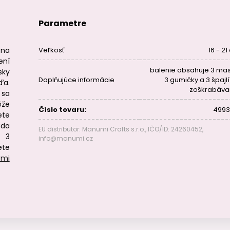
Parametre
 na
Veľkosť
16 - 2
ení
balenie obsahuje 3 mas
sky
Doplňujúce informácie
3 gumičky a 3 špajlí
ďa.
zoškrabáva
sa
ôže
Číslo tovaru:
4993
ete
ada
EU distributor: Manumi Crafts s.r.o., IČO/ID: 24260452,
a 3
info@manumi.cz
ete
ými