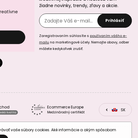
žiadne novinky, trendy, zľavy a akcie.
kreatívne
Prihlásiť
Manumi kreatívna
Manumi kreatívna
Zaregistrovaním súhlasíte s
používaním vášho e-
sada na
sada na
mailu
na marketingové účely. Nemajte obavy, odber
háčkovanú
háčkovanú
kabelku na mobil
kozmetickú
môžete kedykoľvek zrušiť.
taštičku
Manumi kreatívna
Manumi kreatívna
bchod
Ecommerce Europe
sada na výrobu
sada pre deti na
CZ
SK
EU
Medzinárodný certifikát
eská kvalita
náramkov z
výrobu mydiel s
minerálov podľa
morskými
znamenia
motívmi
zverokruhu
ovávať vaše súbory cookies. Aké informácie a akým spôsobom