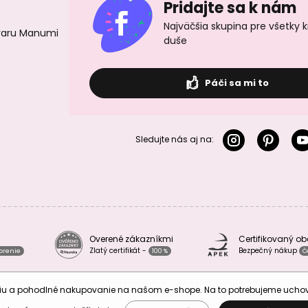
Pridajte sa k nám
Najväčšia skupina pre všetky 
ovaru Manumi
duše
Páči sa mi to
Sledujte nás aj na:
Overené zákazníkmi
Certifikovaný o
Zlatý certifikát -
Bezpečný nákup
vorenie
100 %
Č
áciu a pohodlné nakupovanie na našom e-shope. Na to potrebujeme uch