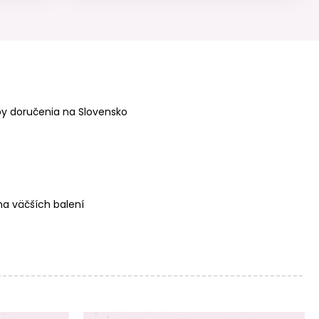
Manumi kreatívna
Manumi kreatívna
y doručenia na Slovensko
sada na
sada na
háčkovanie
háčkovanie
prívesku Hrošík
prívesku Mačička
a väčších balení
Manumi kreatívna
Manumi kreatívna
sada na
sada na
háčkovanie
háčkovanie
prívesku Zmrzlina
prívesku Ovocie