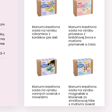
1 cm
Manumi kreatívna
Manumi kreatívna
sada na výrobu
sada na výrobu
náramkov z
príveskov z
ky,
korálikov pre deti
krištáľovej živice s
 na
motívmi
nie
písmeniek a číslic
3-1
Manumi kreatívna
Manumi kreatívna
sada na výrobu
sada na výrobu
vonných sviečok s
magnetiek a
minerálmi
kľúčeniek zo
zmršťovacej fólie
s motívmi zvierat
z džungle