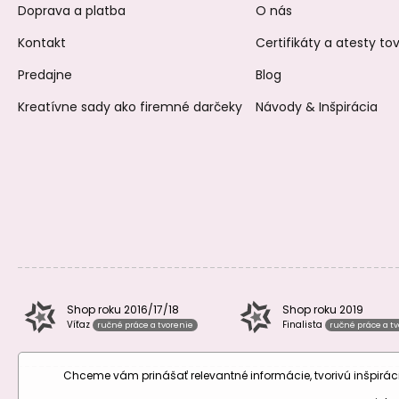
Doprava a platba
O nás
Kontakt
Certifikáty a atesty t
Predajne
Blog
Kreatívne sady ako firemné darčeky
Návody & Inšpirácia
Shop roku 2016/17/18
Shop roku 2019
Víťaz
Finalista
ručné práce a tvorenie
ručné práce a t
Chceme vám prinášať relevantné informácie, tvorivú inšpir