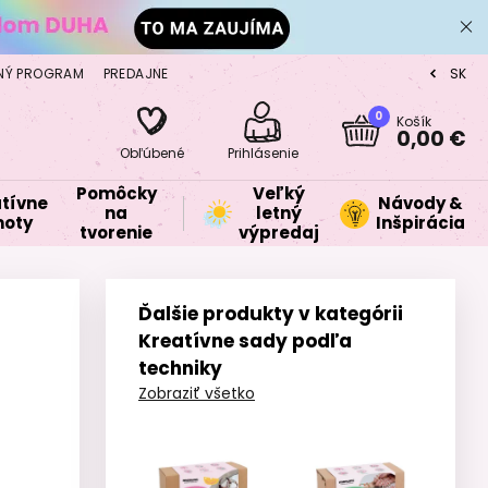
NÝ PROGRAM
PREDAJNE
SK
CZ
0
Košík
0,00 €
Obľúbené
Prihlásenie
Pomôcky
Veľký
tívne
Návody &
na
letný
oty
Inšpirácia
tvorenie
výpredaj
Ďalšie produkty v kategórii
Kreatívne sady podľa
techniky
Zobraziť všetko