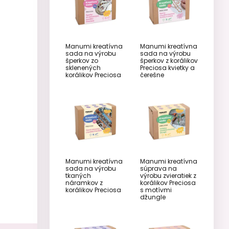
Manumi kreatívna
Manumi kreatívna
sada na výrobu
sada na výrobu
šperkov zo
šperkov z korálikov
sklenených
Preciosa kvietky a
korálikov Preciosa
čerešne
Manumi kreatívna
Manumi kreatívna
sada na výrobu
súprava na
tkaných
výrobu zvieratiek z
náramkov z
korálikov Preciosa
korálikov Preciosa
s motívmi
džungle