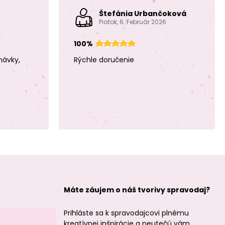
Štefánia Urbančoková
Piatok, 6. Február 2026
100%
návky,
Rýchle doručenie
Manumi kreatívna
Manumi kreatívna
sada na
sada na
háčkovanie pán
háčkovanie pán
Hrošík
Medvedík
Manumi kreatívna
Manumi kreatívna
sada na
sada na
háčkovanie
háčkovanie
Máte záujem o náš tvorivy spravodaj?
slečna Králíčková
slečna
Jednorožcová
Prihláste sa k spravodajcovi plnému
kreatívnej inšpirácie a neutečú vám