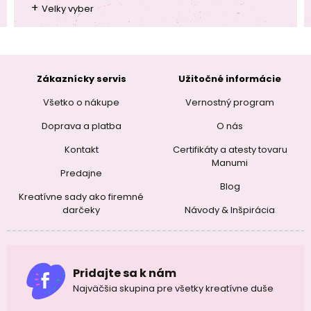
+
Velky vyber
Zákaznícky servis
Užitočné informácie
Všetko o nákupe
Vernostný program
Doprava a platba
O nás
Kontakt
Certifikáty a atesty tovaru
Manumi
Predajne
Blog
Kreatívne sady ako firemné
darčeky
Návody & Inšpirácia
Pridajte sa k nám
Najväčšia skupina pre všetky kreatívne duše