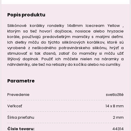
Popis produktu
Silikónové koráliky rondelky 14x8mm Icecream Yellow ,
ktorým sa tiež hovorí dojčiace, nosiace alebo hryzacie
korále, používajú predovšetkým mamičky s malými deťmi.
Ich dietky môžu do týchto silikónových korálikov, ktoré sú
vyrobené z neškodného potravinárskeho silikónu, hrýzť a
stimulovať si tak ďasná, zatiaľ čo mamičky si môžu užiť
štýlový doplnok. Použiť ich môžete nielen na náramky a
náhrdelníky, ale tiež na retiazky do kočíka alebo na cumlíky.
Parametre
Prevedenie
svetložlté
Veľkosť
14 x 8 mm
Šírka prieťahu
2 mm
Číslo tovaru:
44314