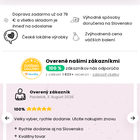
Doprava zadarmo už od 79
Výhodné spôsoby
€ a všetko skladom je
doručenia na Slovensko
ihneď na odoslanie
Zvýhodnená cena
České lokálne výrobky
väčších balení
Overené našimi zákazníkmi
100 %
zákazníkov nás odporúča
z celkom
1 833+
recenzií -
zobraziť všetko
Overený zákazník
Pondelok, 3. August 2026
100%
Velky vyber, rychle dodanie. Utcite nakupim znovu
+
Rychle dodanie aj na Slovensko
+
Kvalitny tovar