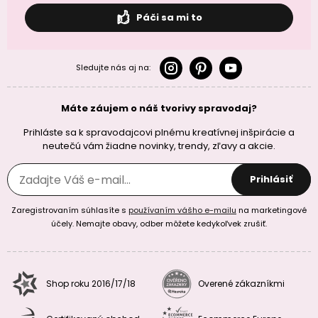
Páči sa mi to
Sledujte nás aj na:
Máte záujem o náš tvorivy spravodaj?
Prihláste sa k spravodajcovi plnému kreatívnej inšpirácie a
neutečú vám žiadne novinky, trendy, zľavy a akcie.
Prihlásiť
Zaregistrovaním súhlasíte s
používaním vášho e-mailu
na marketingové
účely. Nemajte obavy, odber môžete kedykoľvek zrušiť.
Shop roku 2016/17/18
Overené zákazníkmi