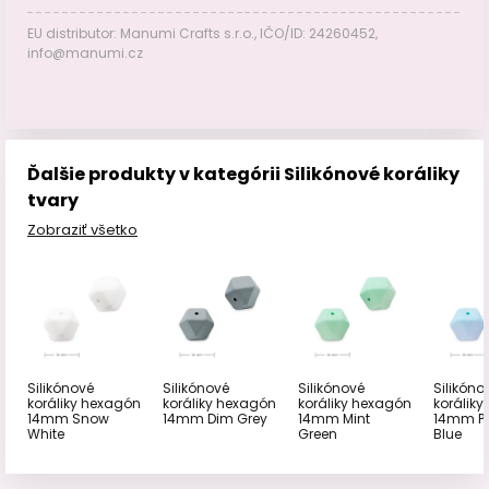
EU distributor: Manumi Crafts s.r.o., IČO/ID: 24260452,
info@manumi.cz
Ďalšie produkty v kategórii Silikónové koráliky
tvary
Zobraziť všetko
Silikónové
Silikónové
Silikónové
Silikóno
koráliky hexagón
koráliky hexagón
koráliky hexagón
korálik
14mm Snow
14mm Dim Grey
14mm Mint
14mm Pa
White
Green
Blue