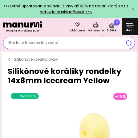
>>>Letné upratovanie skladu: Zľavy až 80% na tovar, ktorý sa už
nebude naskladňovať!<<<
0
Menu
0,00 €
Obľúbené
Prihlásenie
Hľadajte treba srdce, achát...
Silikónové koráliky tvary
Silikónové koráliky rondelky
14x8mm Icecream Yellow
Výpredaj
-40