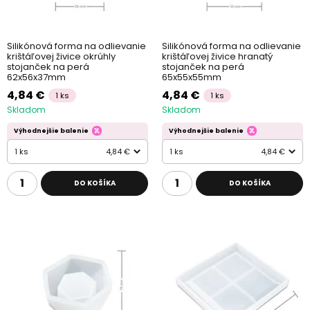
Silikónová forma na odlievanie
Silikónová forma na odlievanie
krištáľovej živice okrúhly
krištáľovej živice hranatý
stojanček na perá
stojanček na perá
62x56x37mm
65x55x55mm
4,84 €
4,84 €
1 ks
1 ks
Skladom
Skladom
Výhodnejšie balenie
Výhodnejšie balenie
1 ks
4,84 €
1 ks
4,84 €
DO KOŠÍKA
DO KOŠÍKA