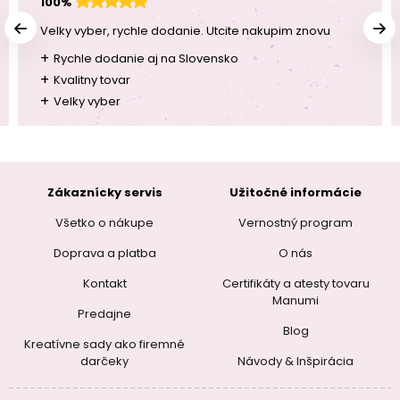
100%
Velky vyber, rychle dodanie. Utcite nakupim znovu
+
Rychle dodanie aj na Slovensko
+
Kvalitny tovar
+
Velky vyber
Zákaznícky servis
Užitočné informácie
Všetko o nákupe
Vernostný program
Doprava a platba
O nás
Kontakt
Certifikáty a atesty tovaru
Manumi
Predajne
Blog
Kreatívne sady ako firemné
darčeky
Návody & Inšpirácia