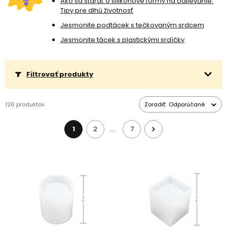
Ako sa starať o silikónové formy na odlievanie:
Tipy pre dlhú životnosť
Jesmonite podtácek s tečkovaným srdcem
Jesmonite tácek s plastickými srdíčky
Filtrovať produkty
126 produktov
Zoradiť:
Odporúčané
1
2
7
…