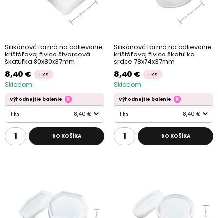
Silikónová forma na odlievanie
Silikónová forma na odlievanie
krištáľovej živice štvorcová
krištáľovej živice škatuľka
škatuľka 80x80x37mm
srdce 78x74x37mm
8,40 €
8,40 €
1 ks
1 ks
Skladom
Skladom
Výhodnejšie balenie
Výhodnejšie balenie
1 ks
8,40 €
1 ks
8,40 €
DO KOŠÍKA
DO KOŠÍKA