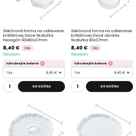
Silikónová forma na odlievanie
Silikónová forma na odlievanie
krištáľovej živice škatuľka
krištáľovej živice okrúhla
hexagón 90x80x37mm
škatuľka 80x37mm
8,40 €
8,40 €
1 ks
1 ks
Skladom
Skladom
Výhodnejšie balenie
Výhodnejšie balenie
1 ks
8,40 €
1 ks
8,40 €
DO KOŠÍKA
DO KOŠÍKA