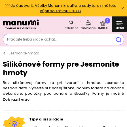
>>>Je čas tvoriť: Všetky Manumi kreatívne sady teraz môžete
kúpiť so zľavou 11 %<<<
0
Menu
0,00 €
Obľúbené
Prihlásenie
Hľadajte treba srdce, achát...
Jesmonite hmota
Silikónové formy pre Jesmonite
hmoty
Bez silikónovej formy sa pri tvorení s hmotou Jesmonite
nezaobídete. Vyberte si z našej širokej ponuky foriem na drobné
dekorácie, podložky pod poháre a škatuľky. Formy je možné
používať opakovanie. Na predĺženie životnosti formy
Zobraziť viac
odporúčame pred procesom vylievania naaplikovať na formu
separátor
. Stačí ich opláchnuť mydlovou vodou, utrieť vlhčeným
obrúskom alebo použiť
špeciálny JesmoClean sprej
.
Tipy a inšpirácie