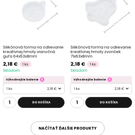
Silikónová forma na odlievanie
Silikónová forma na odlievanie
kreatívnej hmoty vianočná
kreatívnej hmoty zvonček
guľa 64x53x8mm
71x63x8mm
2,18 €
2,18 €
1 ks
1 ks
Skladom
Skladom
Výhodnejšie balenie
Výhodnejšie balenie
1 ks
2,18 €
1 ks
2,18 €
DO KOŠÍKA
DO KOŠÍKA
NAČÍTAŤ ĎALŠIE PRODUKTY