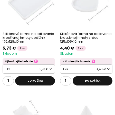
Silikónová forma na odlievanie
Silikónová forma na odlievanie
kreatívnej hmoty obdĺžnik
kreatívnej hmoty srdce
176x128x10mm
125x105x10mm
5,73 €
4,40 €
1 ks
1 ks
Skladom
Skladom
Výhodnejšie balenie
Výhodnejšie balenie
1 ks
5,73 €
1 ks
4,40 €
DO KOŠÍKA
DO KOŠÍKA