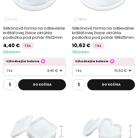
Silikónová forma na odlievanie
Silikónová forma na odlievanie
krištáľovej živice okrúhla
krištáľovej živice okrúhla
podložka pod pohár 111x12mm
podložka pod pohár 198x15mm
4,40 €
10,62 €
1 ks
1 ks
Skladom
Skladom
Výhodnejšie balenie
Výhodnejšie balenie
1 ks
4,40 €
1 ks
10,62 €
DO KOŠÍKA
DO KOŠÍKA