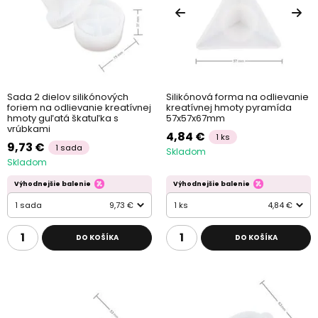
Sada 2 dielov silikónových
Silikónová forma na odlievanie
foriem na odlievanie kreatívnej
kreatívnej hmoty pyramída
hmoty guľatá škatuľka s
57x57x67mm
vrúbkami
4,84 €
1 ks
9,73 €
1 sada
Skladom
Skladom
Výhodnejšie balenie
Výhodnejšie balenie
1 sada
9,73 €
1 ks
4,84 €
DO KOŠÍKA
DO KOŠÍKA