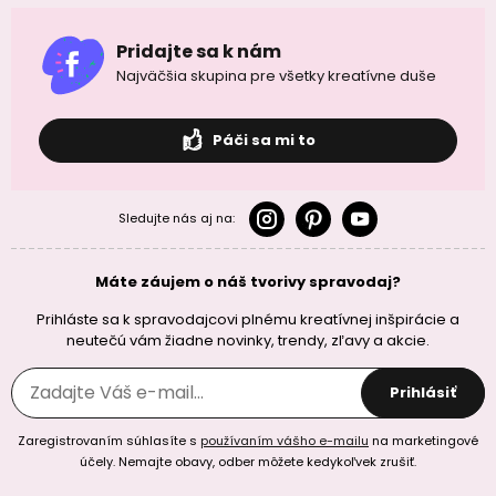
Pridajte sa k nám
Najväčšia skupina pre všetky kreatívne duše
Páči sa mi to
Sledujte nás aj na:
Máte záujem o náš tvorivy spravodaj?
Prihláste sa k spravodajcovi plnému kreatívnej inšpirácie a
neutečú vám žiadne novinky, trendy, zľavy a akcie.
Prihlásiť
Zaregistrovaním súhlasíte s
používaním vášho e-mailu
na marketingové
účely. Nemajte obavy, odber môžete kedykoľvek zrušiť.