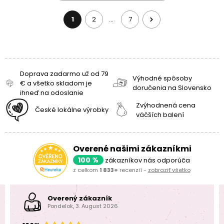
1
2
7
…
Doprava zadarmo už od 79
Výhodné spôsoby
€ a všetko skladom je
doručenia na Slovensko
ihneď na odoslanie
Zvýhodnená cena
České lokálne výrobky
väčších balení
Overené našimi zákazníkmi
100 %
zákazníkov nás odporúča
z celkom
1 833+
recenzií -
zobraziť všetko
Overený zákazník
Pondelok, 3. August 2026