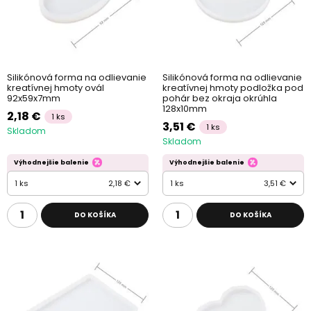
Silikónová forma na odlievanie
Silikónová forma na odlievanie
kreatívnej hmoty ovál
kreatívnej hmoty podložka pod
92x59x7mm
pohár bez okraja okrúhla
128x10mm
2,18 €
1 ks
3,51 €
1 ks
Skladom
Skladom
Výhodnejšie balenie
Výhodnejšie balenie
1 ks
2,18 €
1 ks
3,51 €
DO KOŠÍKA
DO KOŠÍKA