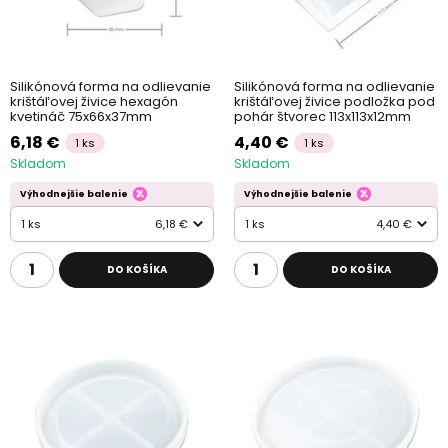
Silikónová forma na odlievanie
Silikónová forma na odlievanie
krištáľovej živice hexagón
krištáľovej živice podložka pod
kvetináč 75x66x37mm
pohár štvorec 113x113x12mm
6,18 €
4,40 €
1 ks
1 ks
Skladom
Skladom
Výhodnejšie balenie
Výhodnejšie balenie
1 ks
6,18 €
1 ks
4,40 €
DO KOŠÍKA
DO KOŠÍKA