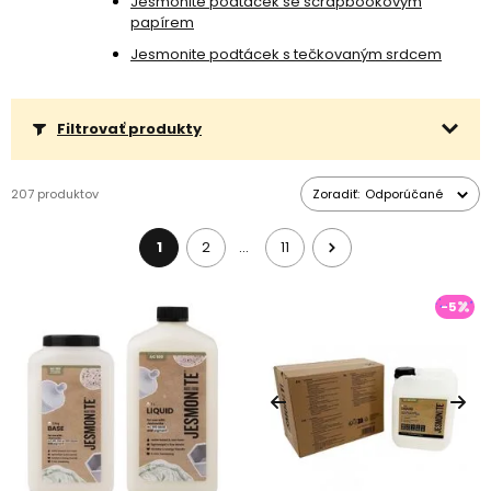
Jesmonite podtácek se scrapbookovým
papírem
Jesmonite podtácek s tečkovaným srdcem
Filtrovať produkty
207 produktov
Zoradiť:
Odporúčané
1
2
11
…
-5