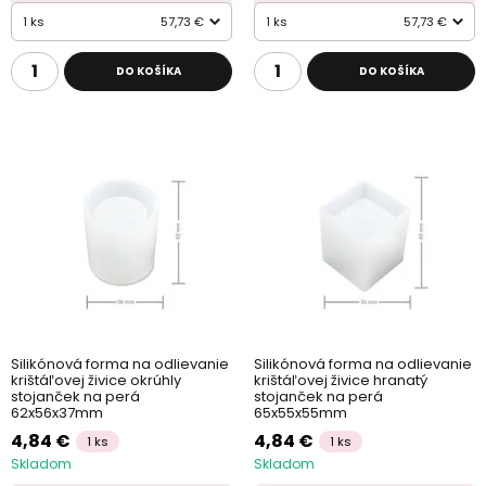
1 ks
57,73 €
1 ks
57,73 €
DO KOŠÍKA
DO KOŠÍKA
Silikónová forma na odlievanie
Silikónová forma na odlievanie
krištáľovej živice okrúhly
krištáľovej živice hranatý
stojanček na perá
stojanček na perá
62x56x37mm
65x55x55mm
4,84 €
4,84 €
1 ks
1 ks
Skladom
Skladom