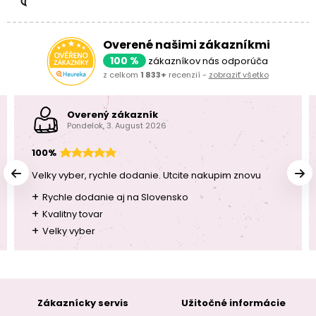
Overené našimi zákazníkmi
100 %
zákazníkov nás odporúča
z celkom
1 833+
recenzií -
zobraziť všetko
Overený zákazník
Pondelok, 3. August 2026
100%
Velky vyber, rychle dodanie. Utcite nakupim znovu
+
Rychle dodanie aj na Slovensko
+
Kvalitny tovar
+
Velky vyber
Zákaznícky servis
Užitočné informácie