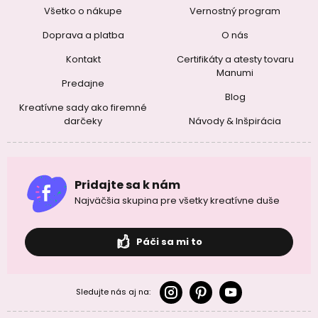
Všetko o nákupe
Vernostný program
Doprava a platba
O nás
Kontakt
Certifikáty a atesty tovaru
Manumi
Predajne
Blog
Kreatívne sady ako firemné
darčeky
Návody & Inšpirácia
Pridajte sa k nám
Najväčšia skupina pre všetky kreatívne duše
Páči sa mi to
Sledujte nás aj na: