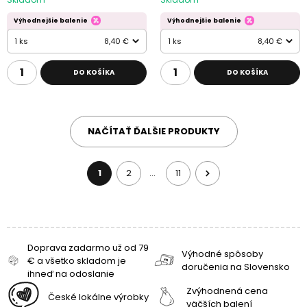
Výhodnejšie balenie
Výhodnejšie balenie
1 ks
8,40 €
1 ks
8,40 €
DO KOŠÍKA
DO KOŠÍKA
NAČÍTAŤ ĎALŠIE PRODUKTY
1
2
11
…
Doprava zadarmo už od 79
Výhodné spôsoby
€ a všetko skladom je
doručenia na Slovensko
ihneď na odoslanie
Zvýhodnená cena
České lokálne výrobky
väčších balení