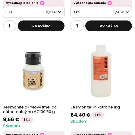
Výhodnejšie balenie
Výhodnejšie balenie
1 ks
3,07 €
1 ks
9,56 €
DO KOŠÍKA
DO KOŠÍKA
Jesmonite akrylový tmeliaci
Jesmonite Thixotrope 1kg
náter matný na AC100 50 g
64,40 €
1 ks
9,56 €
1 ks
Skladom
Skladom
Výhodnejšie balenie
Výhodnejšie balenie