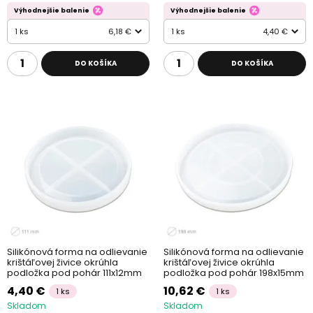
Výhodnejšie balenie
Výhodnejšie balenie
1 ks
6,18 €
1 ks
4,40 €
DO KOŠÍKA
DO KOŠÍKA
Silikónová forma na odlievanie
Silikónová forma na odlievanie
krištáľovej živice okrúhla
krištáľovej živice okrúhla
podložka pod pohár 111x12mm
podložka pod pohár 198x15mm
4,40 €
10,62 €
1 ks
1 ks
Skladom
Skladom