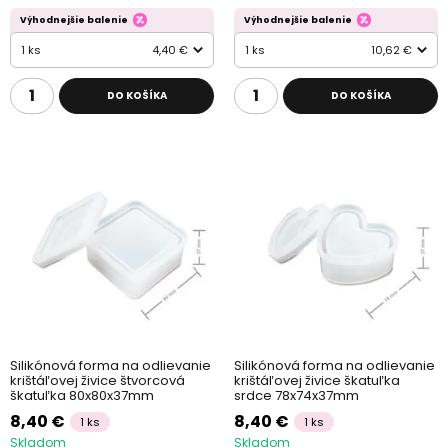
Výhodnejšie balenie
Výhodnejšie balenie
1 ks
4,40 €
1 ks
10,62 €
DO KOŠÍKA
DO KOŠÍKA
Silikónová forma na odlievanie
Silikónová forma na odlievanie
krištáľovej živice štvorcová
krištáľovej živice škatuľka
škatuľka 80x80x37mm
srdce 78x74x37mm
8,40 €
8,40 €
1 ks
1 ks
Skladom
Skladom