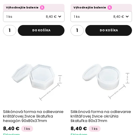
Výhodnejšie balenie
Výhodnejšie balenie
1 ks
8,40 €
1 ks
8,40 €
DO KOŠÍKA
DO KOŠÍKA
Silikónová forma na odlievanie
Silikónová forma na odlievanie
krištáľovej živice škatuľka
krištáľovej živice okrúhla
hexagón 90x80x37mm
škatuľka 80x37mm
8,40 €
8,40 €
1 ks
1 ks
Skladom
Skladom