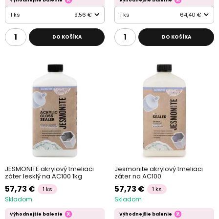
1 ks
9,56 €
1 ks
64,40 €
DO KOŠÍKA
DO KOŠÍKA
JESMONITE akrylový tmeliaci
Jesmonite akrylový tmeliaci
záter lesklý na AC100 1kg
záter na AC100
57,73 €
57,73 €
1 ks
1 ks
Skladom
Skladom
Výhodnejšie balenie
Výhodnejšie balenie