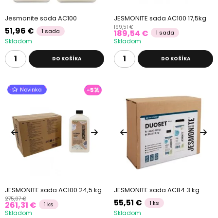
Jesmonite sada AC100
JESMONITE sada AC100 17,5kg
199,51 €
51,96 €
1 sada
189,54 €
1 sada
Skladom
Skladom
DO KOŠÍKA
DO KOŠÍKA
Novinka
-5
JESMONITE sada AC100 24,5 kg
JESMONITE sada AC84 3 kg
275,07 €
55,51 €
1 ks
261,31 €
1 ks
Skladom
Skladom