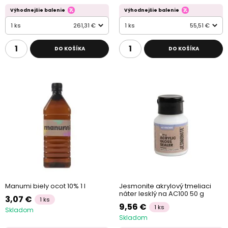
Výhodnejšie balenie
Výhodnejšie balenie
1 ks
261,31 €
1 ks
55,51 €
DO KOŠÍKA
DO KOŠÍKA
Manumi biely ocot 10% 1 l
Jesmonite akrylový tmeliaci
náter lesklý na AC100 50 g
3,07 €
1 ks
9,56 €
1 ks
Skladom
Skladom