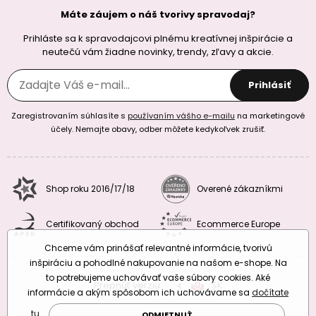
Máte záujem o náš tvorivy spravodaj?
Prihláste sa k spravodajcovi plnému kreatívnej inšpirácie a
neutečú vám žiadne novinky, trendy, zľavy a akcie.
Prihlásiť
Zaregistrovaním súhlasíte s
používaním vášho e-mailu
na marketingové
účely. Nemajte obavy, odber môžete kedykoľvek zrušiť.
Shop roku 2016/17/18
Overené zákazníkmi
Certifikovaný obchod
Ecommerce Europe
Chceme vám prinášať relevantné informácie, tvorivú
inšpiráciu a pohodlné nakupovanie na našom e-shope. Na
to potrebujeme uchovávať vaše súbory cookies. Aké
Prepnúť verziu:
CZ
SK
EU
RO
informácie a akým spôsobom ich uchovávame sa
dočítate
tu
.
ODMIETNUŤ