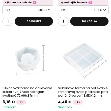
Výhodnejšie balenie
Výhodnejšie balenie
1 ks
4,84 €
1 ks
4,84 €
DO KOŠÍKA
DO KOŠÍKA
Silikónová forma na odlievanie
Silikónová forma na odlievanie
krištáľovej živice hexagón
krištáľovej živice podložka pod
kvetináč 75x66x37mm
pohár štvorec 113x113x12mm
6,18 €
4,40 €
1 ks
1 ks
Skladom
Skladom