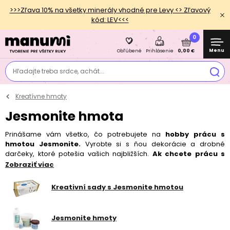
>>>Zľava 10% na všetky minerály vhodné pre Levy <> Zľavový
kód: LEV<<<
0
Menu
0,00 €
Obľúbené
Prihlásenie
Hľadajte treba srdce, achát...
Kreatívne hmoty
Jesmonite hmota
Prinášame vám všetko, čo potrebujete na
hobby prácu s
hmotou Jesmonite.
Vyrobte si s ňou dekorácie a drobné
darčeky, ktoré potešia vašich najbližších.
Ak chcete prácu s
Jesmonite vyskúšať, siahnite po
štartovacej sade AC100
.
Zobraziť viac
Pre tých, ktorí už Jesmonite poznajú, máme väčšie
balenia hmoty
a širokú ponuku
silikónových foriem
. Svoje výrobky ľahko
Kreativní sady s Jesmonite hmotou
prispôsobíte svojmu štýlu pomocou
farebných pigmentov
. Efekty,
ktoré s Jesmonite môžete vytvoriť, sme pre vás prehľadne
spracovali
v článku
. Aby bol váš výrobok úplne perfektný, máme v
Jesmonite hmoty
ponuke aj brúsne papiere a tmeliace zátery pre dlhú životnosť