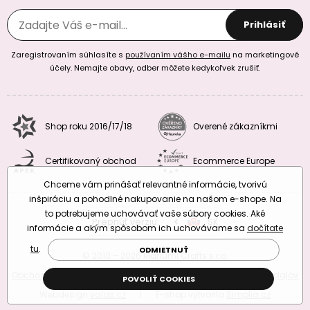
Prihlásiť
Zaregistrovaním súhlasíte s
používaním vášho e-mailu
na marketingové
účely. Nemajte obavy, odber môžete kedykoľvek zrušiť.
Shop roku 2016/17/18
Overené zákazníkmi
Certifikovaný obchod
Ecommerce Europe
Chceme vám prinášať relevantné informácie, tvorivú
inšpiráciu a pohodlné nakupovanie na našom e-shope. Na
to potrebujeme uchovávať vaše súbory cookies. Aké
Prepnúť verziu:
CZ
SK
EU
RO
informácie a akým spôsobom ich uchovávame sa
dočítate
tu
.
ODMIETNUŤ
© 2010 – 2026 Manumi Crafts s.r.o.
Obchodné podmienky
|
Podmienky ochrany osobných údajov
POVOLIŤ COOKIES
Webdesign
valas.cz
|
E-shop vytvorila
Simplia.cz