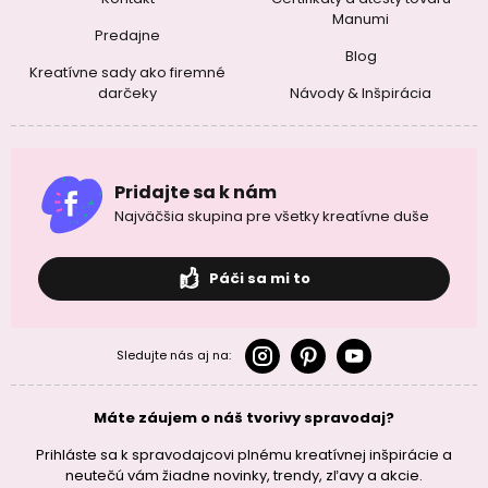
Manumi
Predajne
Blog
Kreatívne sady ako firemné
darčeky
Návody & Inšpirácia
Pridajte sa k nám
Najväčšia skupina pre všetky kreatívne duše
Páči sa mi to
Sledujte nás aj na:
Máte záujem o náš tvorivy spravodaj?
Prihláste sa k spravodajcovi plnému kreatívnej inšpirácie a
neutečú vám žiadne novinky, trendy, zľavy a akcie.