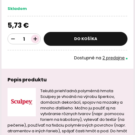
Skladom
5,73 €
DO KOŠÍKA
Dostupné na
2 predajne
Popis produktu
Tekutá priehľadná polymérná hmota
Sculpey je vhodná na výrobu šperkov,
domácich dekorácií, spojov na mozaiky a
mnoho ďalšieho. Možno ju použiť aj na
vytváranie rôznych tvarov (napr. pomocou
foriem na kabošony), vylievať do textúr (na
pečenie), používať na fixáciu polymérových povrchov (napr.
atramentov a iných farieb), spájať časti hmôt a pod. Do hmôt