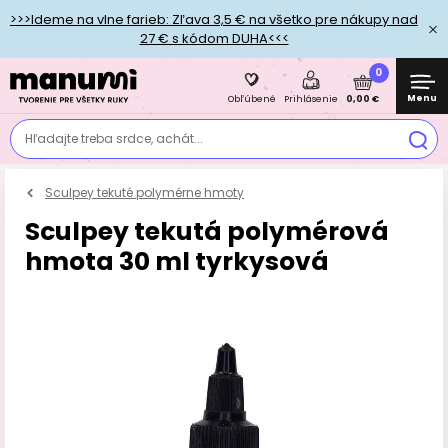
>>>Ideme na vlne farieb: Zľava 3,5 € na všetko pre nákupy nad
27 € s kódom DUHA<<<
0
Menu
0,00 €
Obľúbené
Prihlásenie
Hľadajte treba srdce, achát...
Sculpey tekuté polymérne hmoty
Sculpey tekutá polymérová
hmota 30 ml tyrkysová