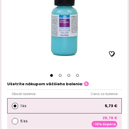
Ušetrite nákupom väčšieho balenia:
Obsah balenie
Cena za balenie
1 ks
5,73 €
25,78 €
5 ks
-10% úspora