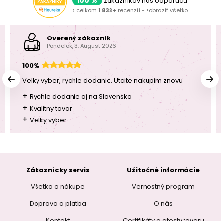
100 %
zákazníkov nás odporúča
z celkom
1 833+
recenzií -
zobraziť všetko
Overený zákazník
Pondelok, 3. August 2026
100%
Velky vyber, rychle dodanie. Utcite nakupim znovu
+
Rychle dodanie aj na Slovensko
+
Kvalitny tovar
+
Velky vyber
Zákaznícky servis
Užitočné informácie
Všetko o nákupe
Vernostný program
Doprava a platba
O nás
Kontakt
Certifikáty a atesty tovaru