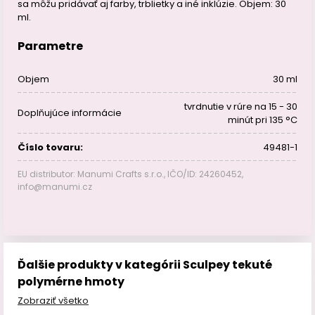
sa môžu pridávať aj farby, trblietky a iné inklúzie. Objem: 30
ml.
Parametre
Objem
30 ml
tvrdnutie v rúre na 15 - 30
Doplňujúce informácie
minút pri 135 °C
Číslo tovaru:
49481-1
EU distributor: Manumi Crafts s.r.o., IČO/ID: 24260452,
info@manumi.cz
Ďalšie produkty v kategórii Sculpey tekuté
polymérne hmoty
Zobraziť všetko