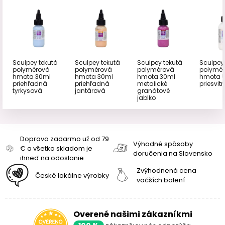
Sculpey tekutá
Sculpey tekutá
Sculpey tekutá
Sculpey
polymérová
polymérová
polymérová
polymé
hmota 30ml
hmota 30ml
hmota 30ml
hmota 
priehľadná
priehľadná
metalické
priesvit
tyrkysová
jantárová
granátové
jablko
Doprava zadarmo už od 79
Výhodné spôsoby
€ a všetko skladom je
doručenia na Slovensko
ihneď na odoslanie
Zvýhodnená cena
České lokálne výrobky
väčších balení
Overené našimi zákazníkmi