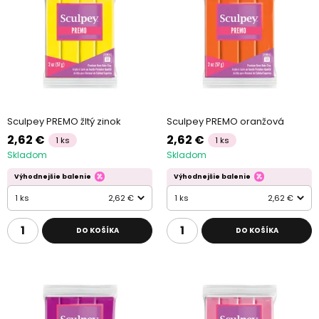
Sculpey PREMO žltý zinok
Sculpey PREMO oranžová
2,62 €
2,62 €
1 ks
1 ks
Skladom
Skladom
Výhodnejšie balenie
Výhodnejšie balenie
1 ks
2,62 €
1 ks
2,62 €
DO KOŠÍKA
DO KOŠÍKA