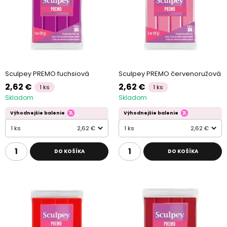
Sculpey PREMO fuchsiová
Sculpey PREMO červenoružová
2,62 €
2,62 €
1 ks
1 ks
Skladom
Skladom
Výhodnejšie balenie
Výhodnejšie balenie
1 ks
2,62 €
1 ks
2,62 €
DO KOŠÍKA
DO KOŠÍKA