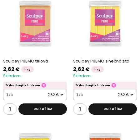
Sculpey PREMO telová
Sculpey PREMO slnečná žltá
2,62 €
2,62 €
1 ks
1 ks
Skladom
Skladom
Výhodnejšie balenie
Výhodnejšie balenie
1 ks
2,62 €
1 ks
2,62 €
DO KOŠÍKA
DO KOŠÍKA