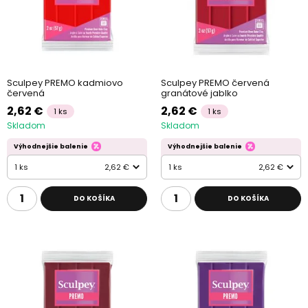
Sculpey PREMO kadmiovo
Sculpey PREMO červená
červená
granátové jablko
2,62 €
2,62 €
1 ks
1 ks
Skladom
Skladom
Výhodnejšie balenie
Výhodnejšie balenie
1 ks
2,62 €
1 ks
2,62 €
DO KOŠÍKA
DO KOŠÍKA