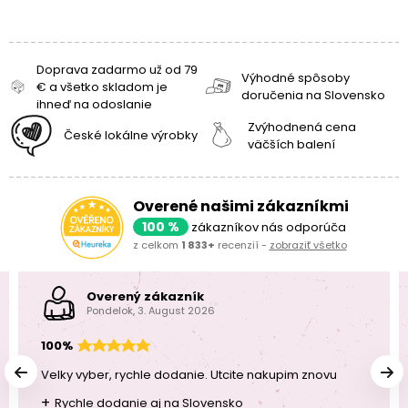
Doprava zadarmo už od 79
Výhodné spôsoby
€ a všetko skladom je
doručenia na Slovensko
ihneď na odoslanie
Zvýhodnená cena
České lokálne výrobky
väčších balení
Overené našimi zákazníkmi
100 %
zákazníkov nás odporúča
z celkom
1 833+
recenzií -
zobraziť všetko
Overený zákazník
Pondelok, 3. August 2026
100%
Velky vyber, rychle dodanie. Utcite nakupim znovu
+
Rychle dodanie aj na Slovensko