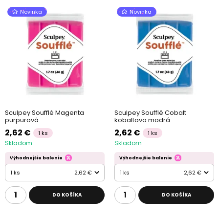
Novinka
Novinka
Sculpey Soufflé Magenta
Sculpey Soufflé Cobalt
purpurová
kobaltovo modrá
2,62 €
2,62 €
1 ks
1 ks
Skladom
Skladom
Výhodnejšie balenie
Výhodnejšie balenie
1 ks
2,62 €
1 ks
2,62 €
DO KOŠÍKA
DO KOŠÍKA