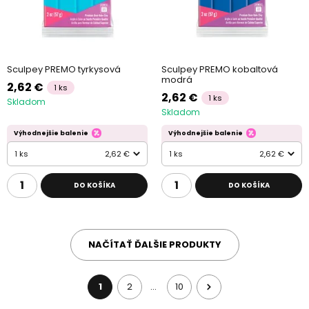
Sculpey PREMO tyrkysová
Sculpey PREMO kobaltová
modrá
2,62 €
1 ks
2,62 €
1 ks
Skladom
Skladom
Výhodnejšie balenie
Výhodnejšie balenie
1 ks
2,62 €
1 ks
2,62 €
DO KOŠÍKA
DO KOŠÍKA
NAČÍTAŤ ĎALŠIE PRODUKTY
1
2
10
…