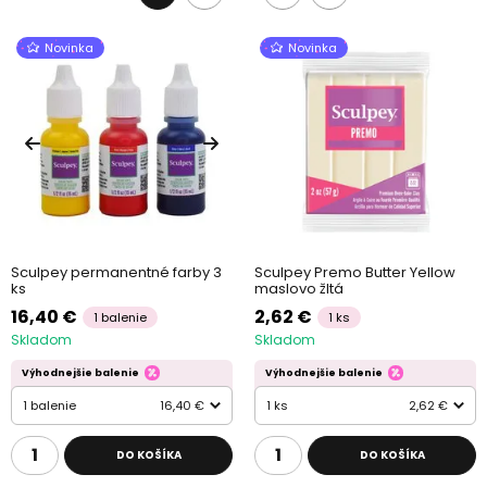
Novinka
Novinka
Sculpey permanentné farby 3
Sculpey Premo Butter Yellow
ks
maslovo žltá
16,40 €
2,62 €
1 balenie
1 ks
Skladom
Skladom
Výhodnejšie balenie
Výhodnejšie balenie
1 balenie
16,40 €
1 ks
2,62 €
DO KOŠÍKA
DO KOŠÍKA