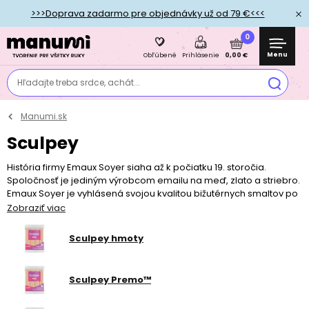
>>>Doprava zadarmo pre objednávky už od 79 €<<<
0
Menu
0,00 €
Obľúbené
Prihlásenie
Hľadajte treba srdce, achát...
Manumi.sk
Sculpey
História firmy Emaux Soyer siaha až k počiatku 19. storočia.
Spoločnosť je jediným výrobcom emailu na meď, zlato a striebro.
Emaux Soyer je vyhlásená svojou kvalitou bižutérnych smaltov po
celom svete. Ponúka širokú škálu farieb a produktov. Vďaka
Zobraziť viac
používaniu najlepších surovín a najmodernejších výrobných
procesov si ju obľúbili aj najnáročnejší zákazníci.
Sculpey hmoty
Sculpey® je spoločnosť sústrediaca sa na vývoj kreatívnych hmôt
a príslušenstva na tvorenie s nimi. Neustále sa snaží prinášať
Sculpey Premo™
inovácie, inšpirovať svojich zákazníkov a učiť ich nové zručnosti.
Pôvodná hmota vznikla už v roku 1967 a v podstate náhodou,