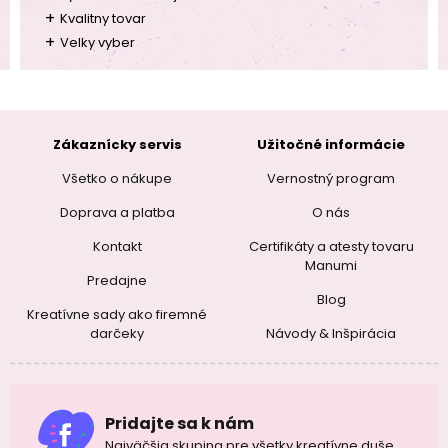
+
Kvalitny tovar
+
Velky vyber
Zákaznícky servis
Užitočné informácie
Všetko o nákupe
Vernostný program
Doprava a platba
O nás
Kontakt
Certifikáty a atesty tovaru
Manumi
Predajne
Blog
Kreatívne sady ako firemné
darčeky
Návody & Inšpirácia
Pridajte sa k nám
Najväčšia skupina pre všetky kreatívne duše