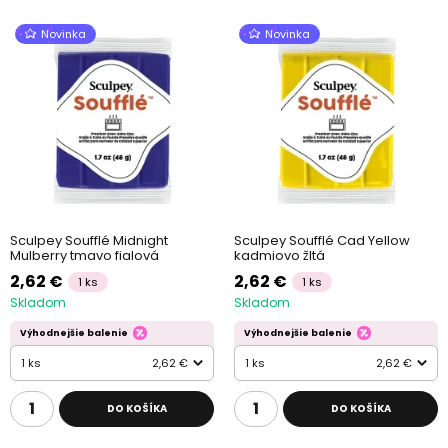
Novinka
Novinka
Sculpey Soufflé Midnight
Sculpey Soufflé Cad Yellow
Mulberry tmavo fialová
kadmiovo žltá
2,62 €
2,62 €
1 ks
1 ks
Skladom
Skladom
Výhodnejšie balenie
Výhodnejšie balenie
1 ks
2,62 €
1 ks
2,62 €
DO KOŠÍKA
DO KOŠÍKA