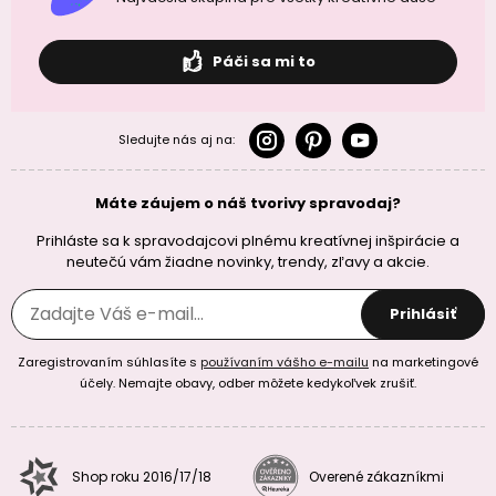
Páči sa mi to
Sledujte nás aj na:
Máte záujem o náš tvorivy spravodaj?
Prihláste sa k spravodajcovi plnému kreatívnej inšpirácie a
neutečú vám žiadne novinky, trendy, zľavy a akcie.
Prihlásiť
Zaregistrovaním súhlasíte s
používaním vášho e-mailu
na marketingové
účely. Nemajte obavy, odber môžete kedykoľvek zrušiť.
Shop roku 2016/17/18
Overené zákazníkmi