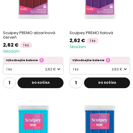
Sculpey PREMO alizarínová
Sculpey PREMO fialová
červeň
2,62 €
1 ks
2,62 €
1 ks
Skladom
Skladom
Výhodnejšie balenie
Výhodnejšie balenie
1 ks
2,62 €
1 ks
2,62 €
DO KOŠÍKA
DO KOŠÍKA