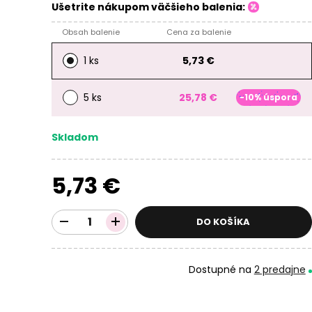
Ušetrite nákupom väčšieho balenia:
Obsah balenie
Cena za balenie
1 ks
5,73 €
5 ks
25,78 €
-10% úspora
Skladom
5,73 €
DO KOŠÍKA
Dostupné na
2 predajne