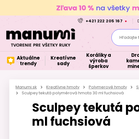
+421 222 205 167
Hľadajte 
Koráliky a
Dr
Aktuálne
Kreatívne
výroba
kame
trendy
sady
šperkov
mine
Manumi.sk
Kreatívne hmoty
Polymerové hmoty
S
Sculpey tekutá polymérová hmota 30 ml fuchsiová
Sculpey tekutá 
ml fuchsiová