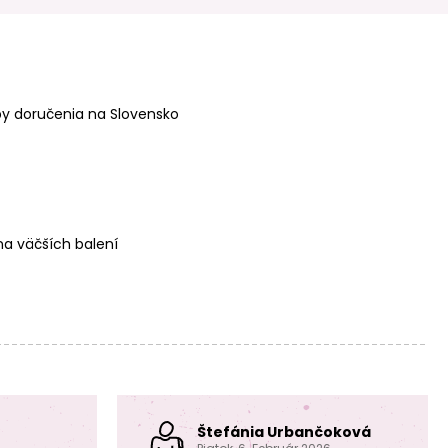
Sculpey tekutá
Sculpey tekutá
polymérová
polymérová
hmota 30 ml
hmota sada 3ks
tyrkysová
Glam metalické
y doručenia na Slovensko
farby
a väčších balení
Sculpey tekutá
Sculpey tekutá
polymérová
polymérová
hmota 30 ml
hmota 30 ml
priehľadná
svetlooranžová
levanduľová.
Štefánia Urbančoková