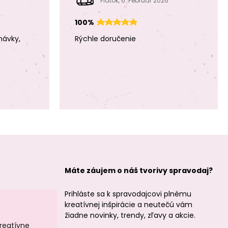
Piatok, 6. Február 2026
100%
Sculpey tekutá
Sculpey tekutá
polymérová
polymérová
návky,
Rýchle doručenie
hmota 30 ml
hmota 30 ml
fialová
zelená
Sculpey tekutá
Sculpey tekutá
polymérová
polymérová
hmota 30 ml
hmota 30 ml v
perleťová
striebornej farbe
Máte záujem o náš tvorivy spravodaj?
Prihláste sa k spravodajcovi plnému
kreatívnej inšpirácie a neutečú vám
žiadne novinky, trendy, zľavy a akcie.
kreatívne