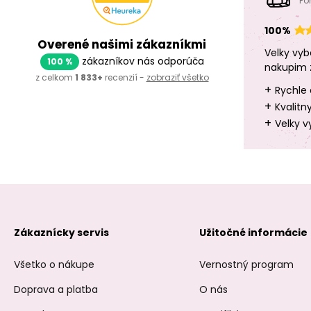
Po
100%
Overené našimi zákazníkmi
Velky vyb
zákazníkov nás odporúča
100 %
nakupim 
z celkom
1 833+
recenzií -
zobraziť všetko
+
Rychle 
+
Kvalitn
+
Velky v
Zákaznícky servis
Užitočné informácie
Všetko o nákupe
Vernostný program
Doprava a platba
O nás