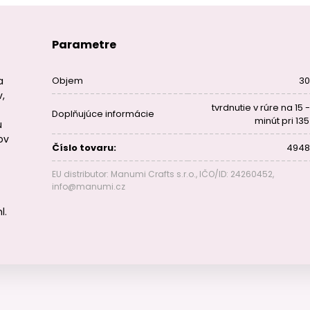
Parametre
a
Objem
30
,
tvrdnutie v rúre na 15 
Doplňujúce informácie
minút pri 13
u
ov
Číslo tovaru:
4948
EU distributor: Manumi Crafts s.r.o., IČO/ID: 24260452,
info@manumi.cz
l.