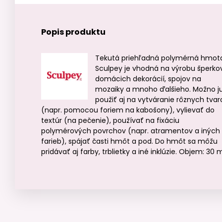
Popis produktu
Tekutá priehľadná polymérná hmot
Sculpey je vhodná na výrobu šperkov
domácich dekorácií, spojov na
mozaiky a mnoho ďalšieho. Možno j
použiť aj na vytváranie rôznych tvar
(napr. pomocou foriem na kabošony), vylievať do
textúr (na pečenie), používať na fixáciu
polymérových povrchov (napr. atramentov a iných
farieb), spájať časti hmôt a pod. Do hmôt sa môžu
pridávať aj farby, trblietky a iné inklúzie. Objem: 30 m