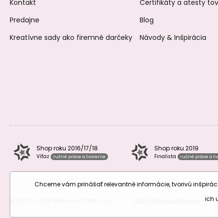
Kontakt
Certifikáty a atesty t
Predajne
Blog
Kreatívne sady ako firemné darčeky
Návody & Inšpirácia
Shop roku 2016/17/18
Shop roku 2019
Víťaz
Finalista
ručné práce a tvorenie
ručné práce a t
Chceme vám prinášať relevantné informácie, tvorivú inšpir
ich
© 2010 – 2026 Manumi Crafts s.r.o.
|
Obchodné podmienky
|