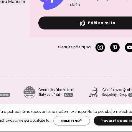
ovaru Manumi
duše
Páči sa mi to
Sledujte nás aj na:
Overené zákazníkmi
Certifikovaný o
Zlatý certifikát -
Bezpečný nákup
vorenie
100 %
Č
áciu a pohodlné nakupovanie na našom e-shope. Na to potrebujeme uch
 uchovávame sa
dočítate tu
.
ODMIETNUŤ
POVOLIŤ COOKIE
Podmienky ochrany osobných údajov