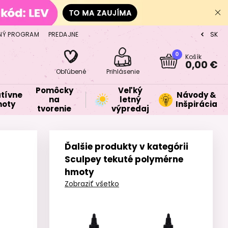
NÝ PROGRAM
PREDAJNE
SK
CZ
0
Košík
0,00 €
Obľúbené
Prihlásenie
Pomôcky
Veľký
tívne
Návody &
na
letný
oty
Inšpirácia
tvorenie
výpredaj
Ďalšie produkty v kategórii
Sculpey tekuté polymérne
hmoty
Zobraziť všetko