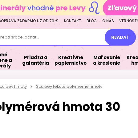
DOPRAVA ZADARMO UŽ OD 79 €
KONTAKT
BLOG
O NÁS
VERNOST
treba srdce, achát...
HĽADAŤ
ahé
Priadza a
Kreatívne
Maľovanie
Krea
ne a
galantéria
papiernictvo
a kreslenie
hm
rály
culpey hmoty
Sculpey tekuté polymérne hmoty
polymérová hmota 30