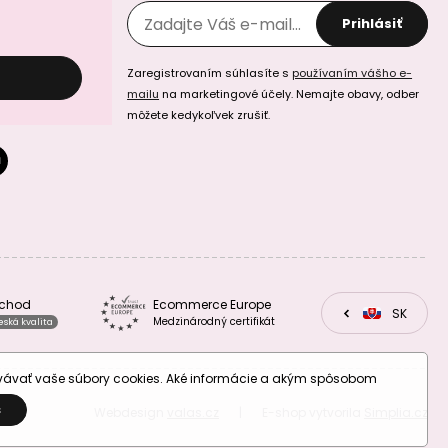
Sculpey tekutá
Prihlásiť
Sculpey tekutá
polymérová
polymérová
hmota 30 ml v
hmota 30 ml
zlatej farbe
Zaregistrovaním súhlasíte s
používaním vášho e-
čierna
mailu
na marketingové účely. Nemajte obavy, odber
môžete kedykoľvek zrušiť.
Sculpey tekutá
Sculpey tekutá
polymérová
polymérna hmota
hmota 30 ml biela
30 ml svietiaca v
tme
bchod
Ecommerce Europe
CZ
SK
EU
Medzinárodný certifikát
eská kvalita
ovávať vaše súbory cookies. Aké informácie a akým spôsobom
S
Webdesign
valas.cz
|
E-shop vytvorila
Simplia.cz