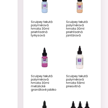
Sculpey tekutá
Sculpey tekutá
polymérová
polymérová
hmota 30ml
hmota 30ml
priehľadná
priehľadná
tyrkysová
jantárová
Sculpey tekutá
Sculpey tekutá
polymérová
polymérová
hmota 30ml
hmota 59ml
metalické
priesvitná
granátové jablko