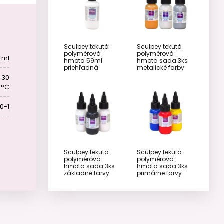
Sculpey tekutá
Sculpey tekutá
polymérová
polymérová
 ml
hmota 59ml
hmota sada 3ks
priehľadná
metalické farby
- 30
5 °C
0-1
Sculpey tekutá
Sculpey tekutá
polymérová
polymérová
hmota sada 3ks
hmota sada 3ks
základné farvy
primárne farvy