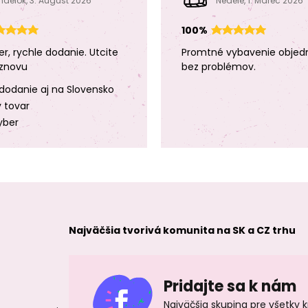
ndelok, 3. August 2026
Neděle, 1. Marec 2026
100%
er, rychle dodanie. Utcite
Promtné vybavenie objed
znovu
bez problémov.
dodanie aj na Slovensko
y tovar
yber
Najväčšia tvorivá komunita na SK a CZ trhu
Pridajte sa k nám
Najväčšia skupina pre všetky 