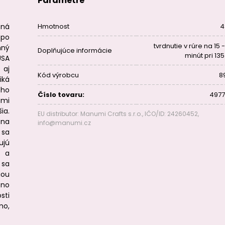
Parametre
ná
Hmotnost
4
 po
tvrdnutie v rúre na 15 
ný
Doplňujúce informácie
minút pri 13
USA
 aj
Kód výrobcu
8
iká
ého
Číslo tovaru:
4977
ami
ia.
EU distributor: Manumi Crafts s.r.o., IČO/ID: 24260452,
 na
info@manumi.cz
 sa
ujú
e a
 sa
iou
žno
sti
mo,