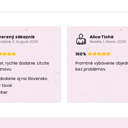
verený zákazník
Alica Tichá
ndelok, 3. August 2026
Neděle, 1. Marec 2026
100%
er, rychle dodanie. Utcite
Promtné vybavenie objed
znovu
bez problémov.
dodanie aj na Slovensko
y tovar
yber