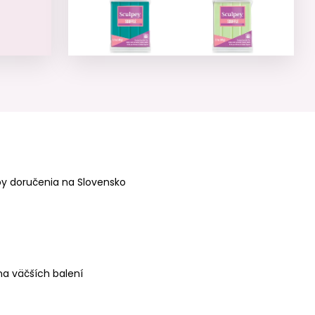
Sculpey SOUFFLÉ
Sculpey SOUFFLÉ
Seaglass
Pistachio
tyrkysová
pistáciová zelená
y doručenia na Slovensko
Sculpey SOUFFLÉ
Sculpey SOUFFLÉ
Jade zelená
Latte béžová
a väčších balení