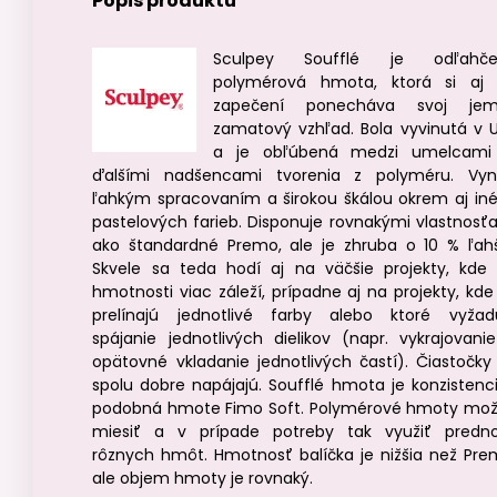
Popis produktu
Sculpey Soufflé je odľahče
polymérová hmota, ktorá si aj
zapečení ponecháva svoj jem
zamatový vzhľad. Bola vyvinutá v 
a je obľúbená medzi umelcami
ďalšími nadšencami tvorenia z polyméru. Vyn
ľahkým spracovaním a širokou škálou okrem aj in
pastelových farieb. Disponuje rovnakými vlastnosť
ako štandardné Premo, ale je zhruba o 10 % ľahš
Skvele sa teda hodí aj na väčšie projekty, kde
hmotnosti viac záleží, prípadne aj na projekty, kde
prelínajú jednotlivé farby alebo ktoré vyžad
spájanie jednotlivých dielikov (napr. vykrajovani
opätovné vkladanie jednotlivých častí). Čiastočky
spolu dobre napájajú. Soufflé hmota je konzistenc
podobná hmote Fimo Soft. Polymérové hmoty mo
miesiť a v prípade potreby tak využiť predno
rôznych hmôt. Hmotnosť balíčka je nižšia než Pre
ale objem hmoty je rovnaký.