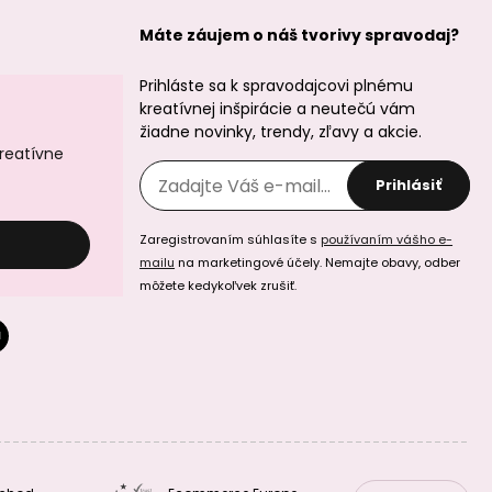
Máte záujem o náš tvorivy spravodaj?
Prihláste sa k spravodajcovi plnému
kreatívnej inšpirácie a neutečú vám
Sculpey SOUFFLÉ
Sculpey SOUFFLÉ
žiadne novinky, trendy, zľavy a akcie.
Cornflower modrá
Mandarin
oranžová
kreatívne
Prihlásiť
Zaregistrovaním súhlasíte s
používaním vášho e-
mailu
na marketingové účely. Nemajte obavy, odber
môžete kedykoľvek zrušiť.
Sculpey SOUFFLÉ
Sculpey SOUFFLÉ
Ochre okrová
slonová kosť