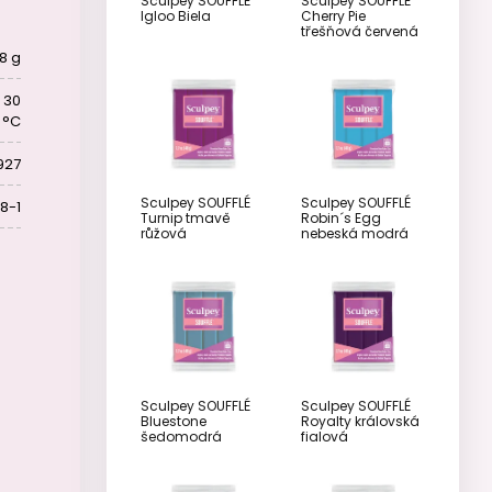
Sculpey SOUFFLÉ
Sculpey SOUFFLÉ
Igloo Biela
Cherry Pie
třešňová červená
8 g
- 30
5 °C
927
Sculpey SOUFFLÉ
Sculpey SOUFFLÉ
8-1
Turnip tmavě
Robin´s Egg
růžová
nebeská modrá
Sculpey SOUFFLÉ
Sculpey SOUFFLÉ
Bluestone
Royalty královská
šedomodrá
fialová