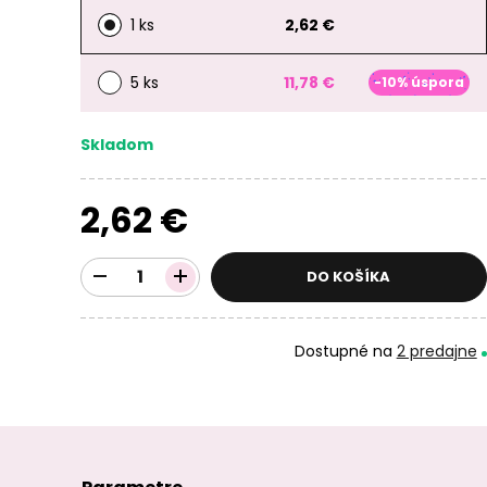
1 ks
2,62 €
5 ks
11,78 €
-10% úspora
Skladom
2,62 €
DO KOŠÍKA
Dostupné na
2 predajne