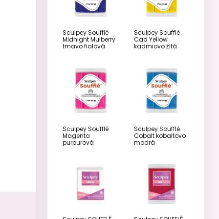
Sculpey Soufflé
Sculpey Soufflé
Midnight Mulberry
Cad Yellow
tmavo fialová
kadmiovo žltá
Sculpey Soufflé
Sculpey Soufflé
Magenta
Cobalt kobaltovo
purpurová
modrá