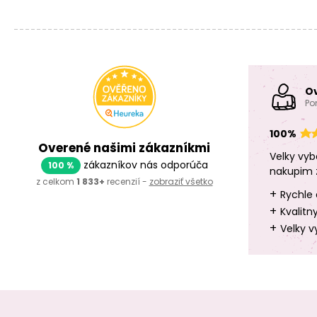
O
Po
100%
Overené našimi zákazníkmi
Velky vyb
zákazníkov nás odporúča
100 %
nakupim 
z celkom
1 833+
recenzií -
zobraziť všetko
+
Rychle 
+
Kvalitn
+
Velky v