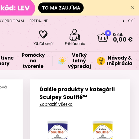
NÝ PROGRAM
PREDAJNE
SK
CZ
0
Košík
0,00 €
Obľúbené
Prihlásenie
Pomôcky
Veľký
tívne
Návody &
na
letný
oty
Inšpirácia
tvorenie
výpredaj
lová
Ďalšie produkty v kategórii
Sculpey Soufflé™
Zobraziť všetko