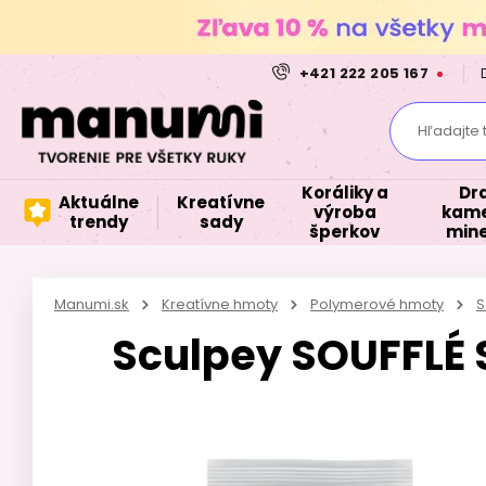
+421 222 205 167
Hľadajte 
Koráliky a
Dr
Aktuálne
Kreatívne
výroba
kame
trendy
sady
šperkov
mine
Manumi.sk
Kreatívne hmoty
Polymerové hmoty
S
Sculpey SOUFFLÉ 