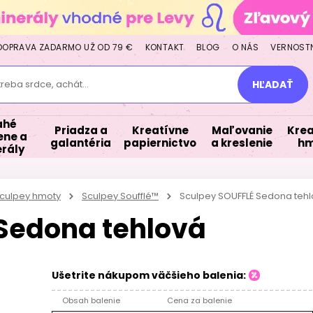
DOPRAVA ZADARMO UŽ OD 79 €
KONTAKT
BLOG
O NÁS
VERNOST
treba srdce, achát...
HĽADAŤ
ahé
Priadza a
Kreatívne
Maľovanie
Krea
ne a
galantéria
papiernictvo
a kreslenie
hm
rály
culpey hmoty
Sculpey Soufflé™
Sculpey SOUFFLÉ Sedona teh
Sedona tehlová
Ušetrite nákupom väčšieho balenia:
Obsah balenie
Cena za balenie