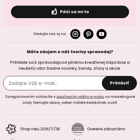
Páči sa mi to
Sledujte nás aj na:
Máte záujem o náš tvorivy spravodaj?
Prihláste sa k spravodajcovi plnému kreatívnej inšpirácie a
neutečú vám žiadne novinky, trendy, zľavy a akcie.
Prihlásiť
Zaregistrovaním súhlasíte s
používaním vášho e-mailu
na marketingové
účely. Nemajte obavy, odber môžete kedykoľvek zrušiť.
Shop roku 2016/17/18
Overené zákazníkmi