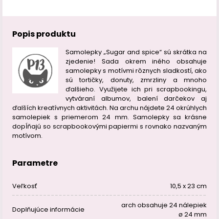
Popis produktu
Samolepky „Sugar and spice“ sú skrátka na
zjedenie! Sada okrem iného obsahuje
samolepky s motívmi rôznych sladkostí, ako
sú tortičky, donuty, zmrzliny a mnoho
ďalšieho. Využijete ich pri scrapbookingu,
vytváraní albumov, balení darčekov aj
ďalších kreatívnych aktivitách. Na archu nájdete 24 okrúhlych
samolepiek s priemerom 24 mm. Samolepky sa krásne
dopĺňajú so scrapbookovými papiermi s rovnako nazvaným
motívom.
Parametre
Veľkosť
10,5 x 23 cm
arch obsahuje 24 nálepiek
Doplňujúce informácie
ø 24 mm