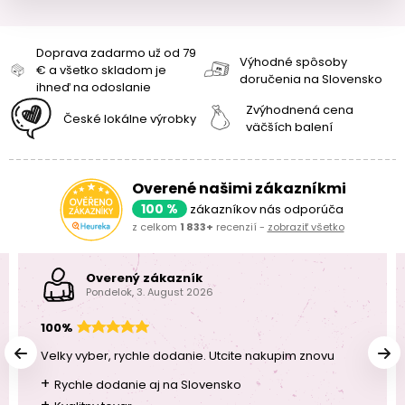
Doprava zadarmo už od 79
Výhodné spôsoby
€ a všetko skladom je
doručenia na Slovensko
ihneď na odoslanie
Zvýhodnená cena
České lokálne výrobky
väčších balení
Overené našimi zákazníkmi
100 %
zákazníkov nás odporúča
z celkom
1 833+
recenzií -
zobraziť všetko
Overený zákazník
Pondelok, 3. August 2026
100%
Velky vyber, rychle dodanie. Utcite nakupim znovu
+
Rychle dodanie aj na Slovensko