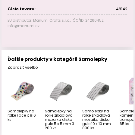
Číslo tovaru:
48142
EU distributor: Manumi Crafts s.r.o., IČO/ID: 24260452,
info@manumi.cz
Ďalšie produkty v kategórii Samolepky
Zobraziť všetko
Samolepky na
Samolepky na
Samolepky na
Samole
rolke Face it 816
rolke zrkadlová
rolke zrkadlová
kamien
ks
mozaika disko
mozaika disko
transpa
gule 5 x 5 mm 3
gule 10 x 10 mm
65 ks
200 ks
800 ks