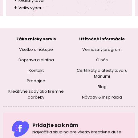
+
Kvalitny tovar
+
Velky vyber
Zákaznícky servis
Užitočné informácie
Všetko o nákupe
Vernostný program
Doprava a platba
O nás
Kontakt
Certifikáty a atesty tovaru
Manumi
Predajne
Blog
Kreatívne sady ako firemné
darčeky
Návody & Inšpirácia
Pridajte sa k nám
Najväčšia skupina pre všetky kreatívne duše