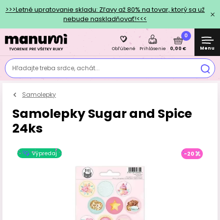
>>>Letné upratovanie skladu: Zľavy až 80% na tovar, ktorý sa už
nebude naskladňovať!<<<
0
Menu
0,00 €
Obľúbené
Prihlásenie
Hľadajte treba srdce, achát...
Samolepky
Samolepky Sugar and Spice
24ks
Výpredaj
-20