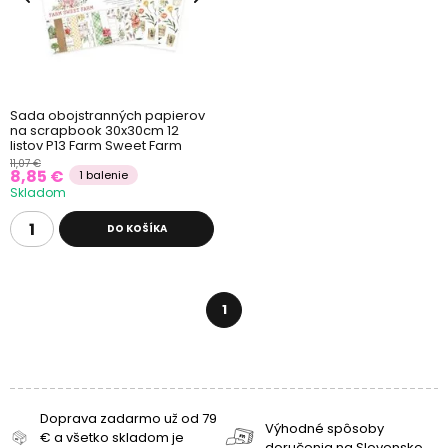
Sada obojstranných papierov
na scrapbook 30x30cm 12
listov P13 Farm Sweet Farm
11,07 €
8,85 €
1 balenie
Skladom
DO KOŠÍKA
1
Doprava zadarmo už od 79
Výhodné spôsoby
€ a všetko skladom je
doručenia na Slovensko