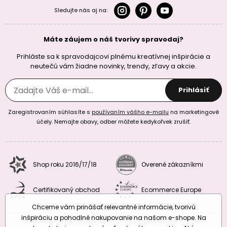
Sledujte nás aj na:
Máte záujem o náš tvorivy spravodaj?
Prihláste sa k spravodajcovi plnému kreatívnej inšpirácie a
neutečú vám žiadne novinky, trendy, zľavy a akcie.
Prihlásiť
Zaregistrovaním súhlasíte s
používaním vášho e-mailu
na marketingové
účely. Nemajte obavy, odber môžete kedykoľvek zrušiť.
Shop roku 2016/17/18
Overené zákazníkmi
Certifikovaný obchod
Ecommerce Europe
Chceme vám prinášať relevantné informácie, tvorivú
inšpiráciu a pohodlné nakupovanie na našom e-shope. Na