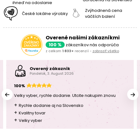
ihneď na odoslanie
Zvýhodnená cena
České lokálne výrobky
väčších balení
Overené našimi zákazníkmi
100 %
zákazníkov nás odporúča
z celkom
1 833+
recenzií -
zobraziť všetko
Overený zákazník
Pondelok, 3. August 2026
100%
Velky vyber, rychle dodanie. Utcite nakupim znovu
+
Rychle dodanie aj na Slovensko
+
Kvalitny tovar
+
Velky vyber