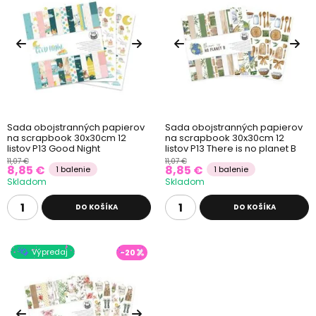
Sada obojstranných papierov
Sada obojstranných papierov
na scrapbook 30x30cm 12
na scrapbook 30x30cm 12
listov P13 Good Night
listov P13 There is no planet B
11,07 €
11,07 €
8,85 €
8,85 €
1 balenie
1 balenie
Skladom
Skladom
DO KOŠÍKA
DO KOŠÍKA
Výpredaj
-20