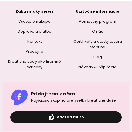
Zákaznícky servis
Užitočné informácie
Všetko o nákupe
Vernostný program
Doprava a platba
O nás
Kontakt
Certifikáty a atesty tovaru
Manumi
Predajne
Blog
Kreatívne sady ako firemné
darčeky
Návody & Inšpirácia
Pridajte sa k nám
Najväčšia skupina pre všetky kreatívne duše
Páči sa mi to