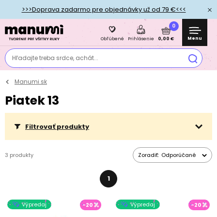
>>>Doprava zadarmo pre objednávky už od 79 €<<<
0
Menu
0,00 €
Obľúbené
Prihlásenie
Hľadajte treba srdce, achát...
Manumi.sk
Piatek 13
Filtrovať produkty
3 produkty
Zoradiť:
Odporúčané
1
Výpredaj
Výpredaj
-20
-20