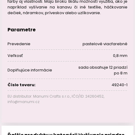
farby aj vlastnosti. Majú širokú škálu možností využitia, ako je
napríklad vyšívanie na kanavu či iné textílie, háčkovanie
dečiek, náramkov, príveskov alebo uzlíkovanie.
Parametre
Prevedenie
pastelové viacfarebné
Veľkosť
0,8 mm
sada obsahuje 12 priadzí
Doplňujúce informácie
po 8 m
Číslo tovaru:
49240-1
EU distributor: Manumi Crafts s.r.o., IČO/ID: 24260452,
info@manumi.cz