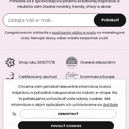
Prihláste sa k spravodajcovi plnému kreatívnej inšpirácie a
neutečú vám žiadne novinky, trendy, zľavy a akcie.
Prihlásiť
Zaregistrovaním súhlasíte s
používaním vášho e-mailu
na marketingové
účely. Nemajte obavy, odber môžete kedykoľvek zrušiť.
Shop roku 2016/17/18
Overené zákazníkmi
Certifikovaný obchod
Ecommerce Europe
Chceme vám prinášať relevantné informácie, tvorivú
inšpiráciu a pohodlné nakupovanie na našom e-shope. Na
to potrebujeme uchovávať vaše súbory cookies. Aké
Prepnúť verziu:
CZ
SK
EU
RO
informácie a akým spôsobom ich uchovávame sa
dočítate
tu
.
ODMIETNUŤ
© 2010 – 2026 Manumi Crafts s.r.o.
Obchodné podmienky
|
Podmienky ochrany osobných údajov
POVOLIŤ COOKIES