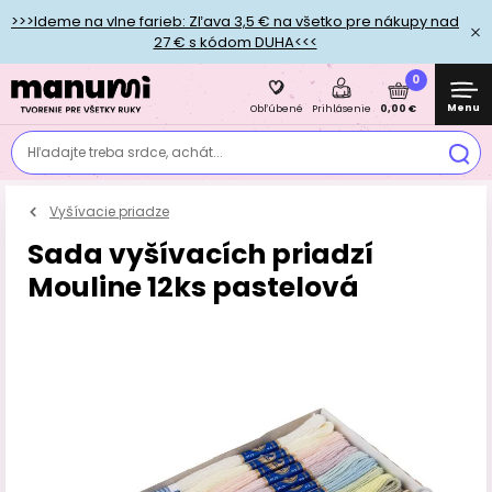
>>>Ideme na vlne farieb: Zľava 3,5 € na všetko pre nákupy nad
27 € s kódom DUHA<<<
0
Menu
0,00 €
Obľúbené
Prihlásenie
Hľadajte treba srdce, achát...
Vyšívacie priadze
Sada vyšívacích priadzí
Mouline 12ks pastelová