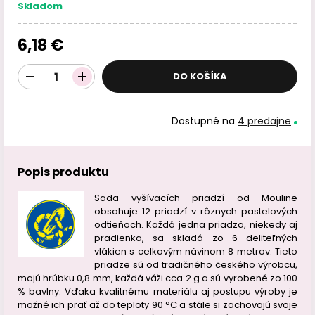
Skladom
6,18 €
DO KOŠÍKA
Dostupné na
4 predajne
Popis produktu
Sada vyšívacích priadzí od Mouline
obsahuje 12 priadzí v rôznych pastelových
odtieňoch. Každá jedna priadza, niekedy aj
pradienka, sa skladá zo 6 deliteľných
vlákien s celkovým návinom 8 metrov. Tieto
priadze sú od tradičného českého výrobcu,
majú hrúbku 0,8 mm, každá váži cca 2 g a sú vyrobené zo 100
% bavlny. Vďaka kvalitnému materiálu aj postupu výroby je
možné ich prať až do teploty 90 °C a stále si zachovajú svoje