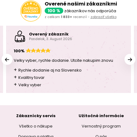
Overené našimi zákazníkmi
100 %
zákazníkov nás odporúča
z celkom
1 833+
recenzií -
zobraziť všetko
Overený zákazník
Pondelok, 3. August 2026
100%
Velky vyber, rychle dodanie. Utcite nakupim znovu
+
Rychle dodanie aj na Slovensko
+
Kvalitny tovar
+
Velky vyber
Zákaznícky servis
Užitočné informácie
Všetko o nákupe
Vernostný program
Doprava a platba
O nás