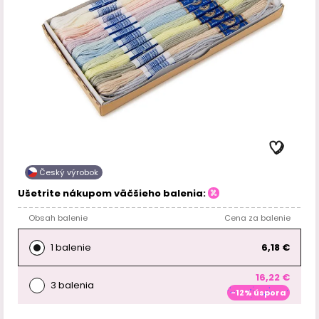
Český výrobok
Ušetrite nákupom väčšieho balenia:
Obsah balenie
Cena za balenie
1 balenie
6,18 €
16,22 €
3 balenia
-12% úspora