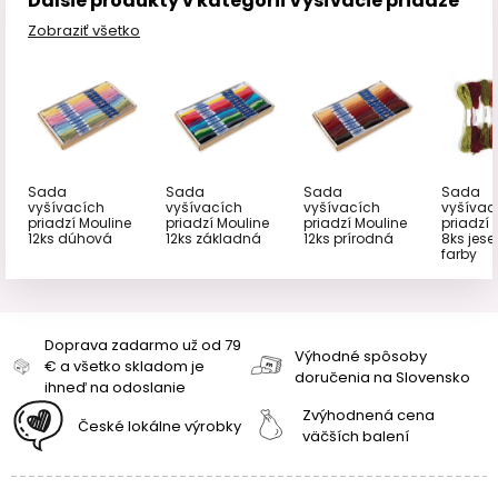
Ďalšie produkty v kategórii Vyšívacie priadze
Zobraziť všetko
Sada
Sada
Sada
Sada
vyšívacích
vyšívacích
vyšívacích
vyšívac
priadzí Mouline
priadzí Mouline
priadzí Mouline
priadzí 
12ks dúhová
12ks základná
12ks prírodná
8ks jes
farby
Doprava zadarmo už od 79
Výhodné spôsoby
€ a všetko skladom je
doručenia na Slovensko
ihneď na odoslanie
Zvýhodnená cena
České lokálne výrobky
väčších balení