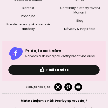
Kontakt
Certifikáty a atesty tovaru
Manumi
Predajne
Blog
Kreatívne sady ako firemné
darčeky
Návody & Inšpirácia
Pridajte sa k nám
Najväčšia skupina pre všetky kreatívne duše
Páči sa mi to
Sledujte nás aj na:
Máte záujem o náš tvorivy spravodaj?