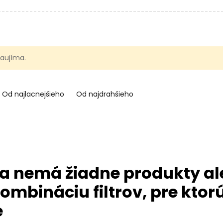
 zaujíma.
Od najlacnejšieho
Od najdrahšieho
a nemá žiadne produkty al
ombináciu filtrov, pre ktorú
e