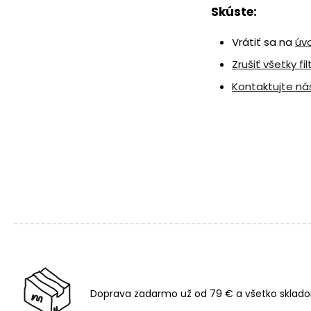
Skúste:
Vrátiť sa na
úv
Zrušiť všetky fil
Kontaktujte ná
Doprava zadarmo už od 79 € a všetko sklado