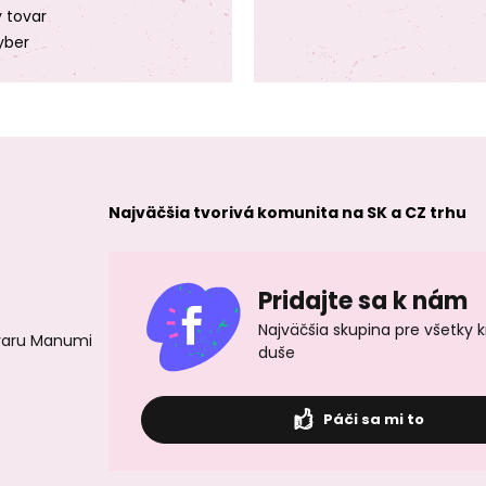
y tovar
yber
Najväčšia tvorivá komunita na SK a CZ trhu
Pridajte sa k nám
Najväčšia skupina pre všetky 
ovaru Manumi
duše
Páči sa mi to