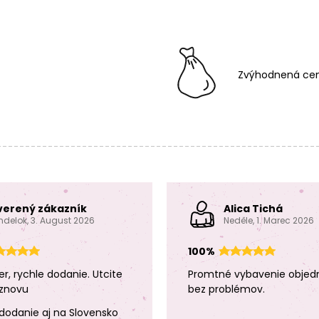
Zvýhodnená cen
verený zákazník
Alica Tichá
ndelok, 3. August 2026
Neděle, 1. Marec 2026
100%
er, rychle dodanie. Utcite
Promtné vybavenie objed
znovu
bez problémov.
dodanie aj na Slovensko