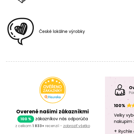
České lokálne výrobky
O
Po
100%
Overené našimi zákazníkmi
Velky vyb
zákazníkov nás odporúča
100 %
nakupim 
z celkom
1 833+
recenzií -
zobraziť všetko
+
Rychle 