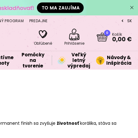
NÝ PROGRAM
PREDAJNE
SK
CZ
0
Košík
0,00 €
Obľúbené
Prihlásenie
Pomôcky
Veľký
tívne
Návody &
na
letný
oty
Inšpirácia
tvorenie
výpredaj
rmanent finish sa zvyšuje
životnosť
korálika, stáva sa