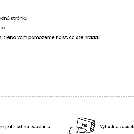
odnú stránku
tre
s
, treba vám pomôžeme nájsť, čo ste hľadali.
m je ihneď na odoslanie
Výhodné spôsob