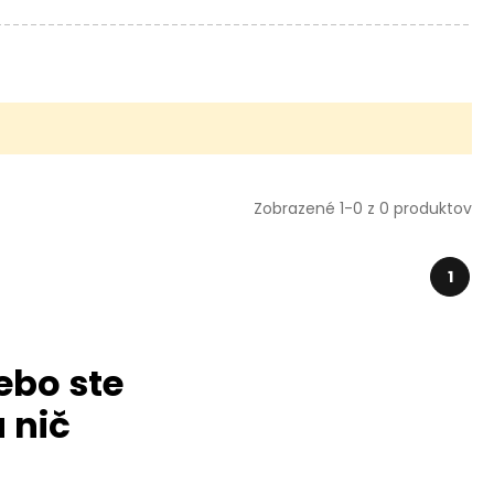
Zobrazené 1-0 z 0 produktov
1
ebo ste
 nič