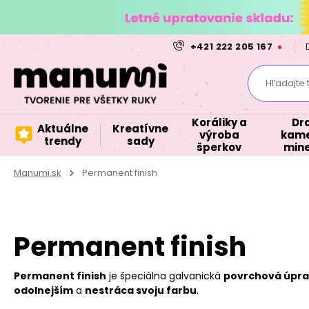
+421 222 205 167
Hľadajte 
Koráliky a
Dr
Aktuálne
Kreatívne
výroba
kame
trendy
sady
šperkov
mine
Manumi.sk
Permanent finish
Permanent finish
Permanent finish
je špeciálna galvanická
povrchová úpr
odolnejším
a
nestráca svoju farbu
.