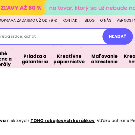
DOPRAVA ZADARMO UŽ OD 79 €
KONTAKT
BLOG
O NÁS
VERNOST
treba srdce, achát...
HĽADAŤ
ahé
Priadza a
Kreatívne
Maľovanie
Krea
ne a
galantéria
papiernictvo
a kreslenie
hm
rály
ava
niektorých
TOHO rokajlových korálikov
. Vďaka ochrane Pe