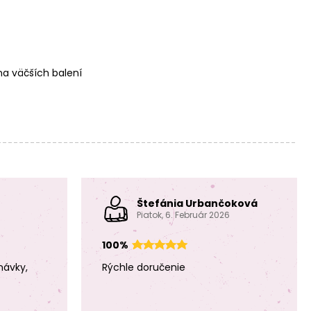
a väčších balení
Štefánia Urbančoková
Piatok, 6. Február 2026
100%
návky,
Rýchle doručenie